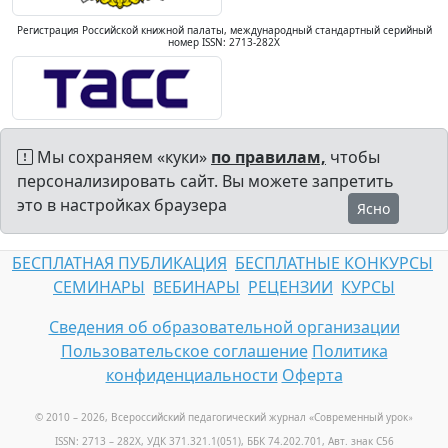
Регистрация Российской книжной палаты, международный стандартный серийный
номер ISSN: 2713-282X
Мы сохраняем «куки»
по правилам,
чтобы
персонализировать сайт. Вы можете запретить
это в настройках браузера
Ясно
БЕСПЛАТНАЯ ПУБЛИКАЦИЯ
БЕСПЛАТНЫЕ КОНКУРСЫ
СЕМИНАРЫ
ВЕБИНАРЫ
РЕЦЕНЗИИ
КУРСЫ
Сведения об образовательной организации
Пользовательское соглашение
Политика
конфиденциальности
Оферта
© 2010 – 2026, Всероссийский педагогический журнал «Современный урок
»
ISSN: 2713 – 282X, УДК 371.321.1(051), ББК 74.202.701, Авт. знак С56