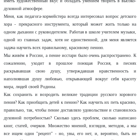
иметь художественный вкус и обладать умением творить в высоко-
духовной атмосфере.
Меня, как педагога-хормейстера всегда интересовал вопрос детского
хора - прекрасного инструмента, который может жить только на
одном дыхании с руководителем. Работая в школе учителем музыки,
одной из главных задач, хотя не единственной, для меня является
задача научить всех правильному, красивому пению.
Мы живём в России, а пение исстари было очень распространено. К
сожалению, уходит в прошлое поющая Россия, в песнях
раскрывавшая свою душу, утверждавшая нравственность и
наполнявшая душу любовью, открывающей вокруг себя красоту
мира, людей своей Родины.
Как сохранить и возродить великие традиции русского хорового
пения? Как приобщить детей к пению? Как научить их петь красиво,
правильно, так, чтобы пение доставляло удовольствие и становилось
духовной потребностью? Сколько здесь проблем, сколько написано
книг, статей, очерков. Множество мнений, взглядов, методов, а мы
все ищем один "рецепт" - но, увы, его нет, и, вероятно, быть не