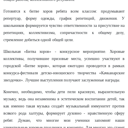
Готовятся к битве хоров ребята всем классом: продумывают
репертуар, форму одежды, график репетиций, движения. У
школьников формируется чувство ответственности за присутствие на
репетициях, коллективизма, сопричастности к общему делу,
стремление добиться одной общей цели.
Школьная «Битва хоров» - конкурсное мероприятие. Хоровые
коллективы, получившие призовые места, успешно участвуют в
городской «Битве хоров», которая ежегодно проводится в рамках
конкурса-фестиваля детско-юношеского творчества «Качканарские
звездочки». Лучшие выступления получают заслуженные награды.
Конечно, необходимо, чтобы дети пели красивую, выразительную
музыку, ведь она незаменима в эстетическом воспитании детей, так
как именно такая музыка создаёт музыкальный иммунитет против
всякого рода халтуры, формирует духовно - нравственную сферу
ребят. Думаю, что многие мои ученики запомнят наши
удивительные хоровые праздники и концерты. Для многих это станет