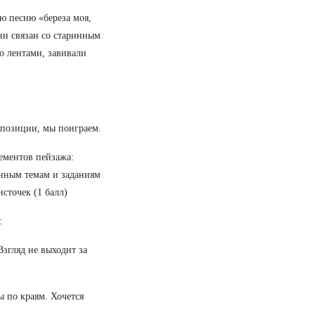
ю песню «береза моя,
сни связан со старинным
о лентами, завивали
мпозиции, мы поиграем.
ементов пейзажа:
енным темам и заданиям
сточек (1 балл)
:
Взгляд не выходит за
ы по краям. Хочется