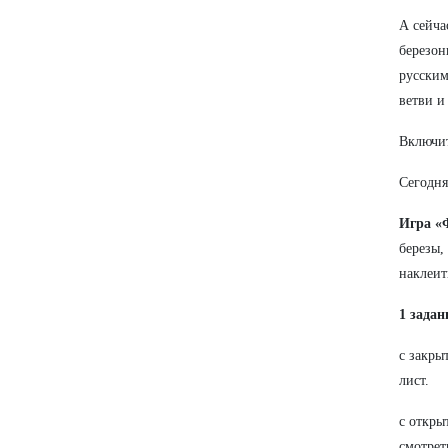
А сейча
березон
русским
ветви и
Включит
Сегодня
Игра «
березы,
наклеит
1 задан
с закры
лист.
с откры
смотрет