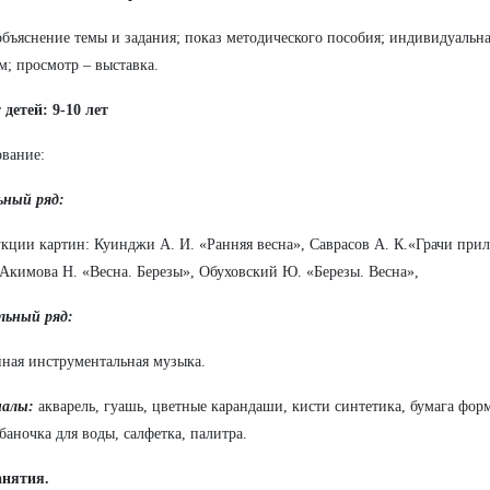
объяснение темы и задания; показ методического пособия; индивидуальн
м; просмотр – выставка.
 детей: 9-10 лет
вание:
ьный ряд:
кции картин: Куинджи А. И. «Ранняя весна», Саврасов А. К.«Грачи прил
 Акимова Н. «Весна. Березы», Обуховский Ю. «Березы. Весна»,
льный ряд:
йная инструментальная музыка.
алы:
акварель, гуашь, цветные карандаши, кисти синтетика, бумага фор
 баночка для воды, салфетка, палитра.
анятия.