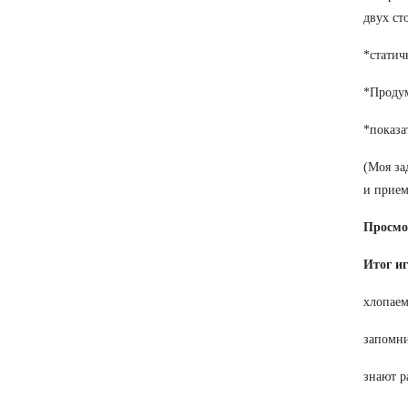
двух ст
*статич
*Продум
*показа
(Моя за
и прием
Просмо
Итог и
хлопаем
запомни
знают р