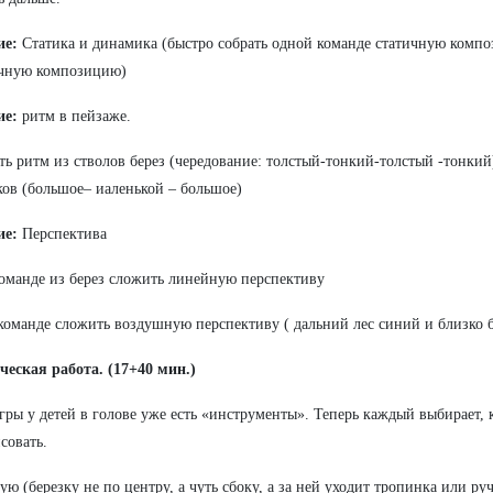
ие:
Статика и динамика (быстро собрать одной команде статичную комп
чную композицию)
ие:
ритм в пейзаже.
ь ритм из стволов берез (чередование: толстый-тонкий-толстый -тонкий
ков (большое– иаленькой – большое)
ие:
Перспектива
оманде из берез сложить линейную перспективу
команде сложить воздушную перспективу ( дальний лес синий и близко б
еская работа. (17+40 мин.)
гры у детей в голове уже есть «инструменты». Теперь каждый выбирает
исовать.
ую (березку не по центру, а чуть сбоку, а за ней уходит тропинка или ру