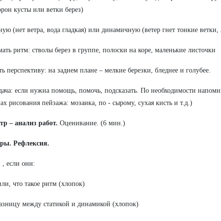
орон кусты или ветки берез)
ную (нет ветра, вода гладкая) или динамичную (ветер гнет тонкие ветки, 
ать ритм: стволы берез в группе, полоски на коре, маленькие листочки
ть перспективу: на заднем плане – мелкие березки, бледнее и голубее.
дача: если нужна помощь, помочь, подсказать. По необходимости напомн
ах рисования пейзажа: мозаика, по - сырому, сухая кисть и т.д.)
тр – анализ работ.
Оценивание. (6 мин.)
гры. Рефлексия.
 , если они:
ли, что такое ритм (хлопок)
азницу между статикой и динамикой (хлопок)