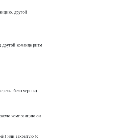
озицию, другой
) другой команде ритм
ерезка бело черная)
, какую композицию он
чей) или закрытую (с