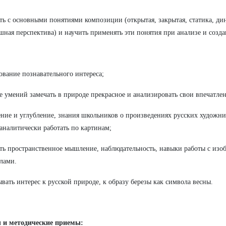
ть с основными понятиями композиции (открытая, закрытая, статика, ди
шная перспектива) и научить применять эти понятия при анализе и созд
вание познавательного интереса;
е умений замечать в природе прекрасное и анализировать свои впечатлен
ние и углубление, знания школьников о произведениях русских художни
аналитически работать по картинам;
ть пространственное мышление, наблюдательность, навыки работы с изо
лами.
вать интерес к русской природе, к образу березы как символа весны.
 и методические приемы: