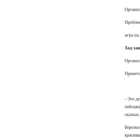
Организ
Проблем
игра на
Ход за
Организ
Приветс
- Это д
пейзажа
сказках
Березки
красивы