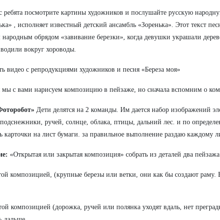
с ребята посмотрите картины художников и послушайте русскую народну
ька» , исполняет известный детский ансамбль «Зоренька». Этот текст пе
 народным обрядом «завивание березки», когда девушки украшали дерев
 водили вокруг хороводы.
ь видео с репродукциями художников и песня «Береза моя»
 мы с вами нарисуем композицию в пейзаже, но сначала вспомним о ко
Фоторобот»
Дети делятся на 2 команды. Им дается набор изображений эл
 подснежники, ручей, солнце, облака, птицы, дальний лес. и по определ
ь карточки на лист бумаги. за правильное выполнение раздаю каждому ли
ие:
«Открытая или закрытая композиция» собрать из деталей два пейзажа
той композицией, (крупные березы или ветки, они как бы создают раму. 
той композицией (дорожка, ручей или полянка уходят вдаль, нет преград
ь дальше.