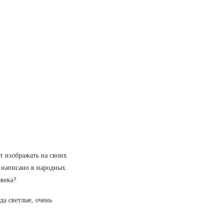
т изображать на своих
о написано в народных
овека?
да светлые, очень