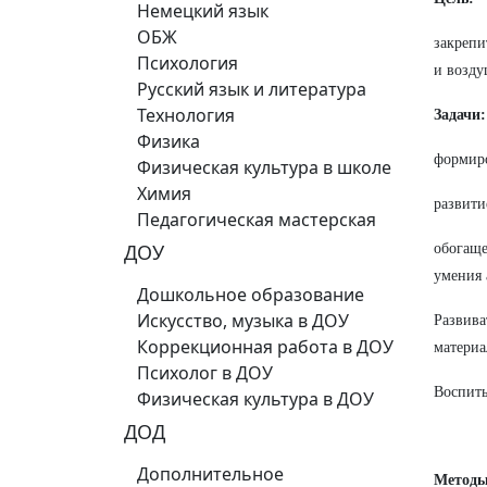
Немецкий язык
ОБЖ
закрепи
Психология
и возду
Русский язык и литература
Технология
Задачи:
Физика
формиро
Физическая культура в школе
Химия
развити
Педагогическая мастерская
ДОУ
обогаще
умения 
Дошкольное образование
Искусство, музыка в ДОУ
Развива
Коррекционная работа в ДОУ
материа
Психолог в ДОУ
Воспиты
Физическая культура в ДОУ
ДОД
Дополнительное
Методы