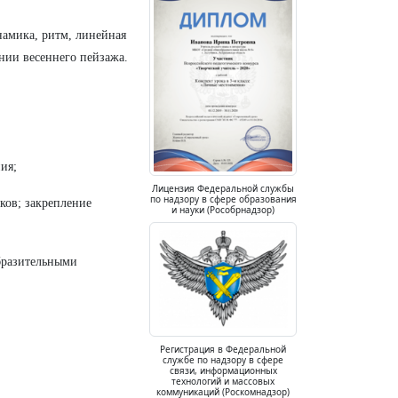
намика, ритм, линейная
ании весеннего пейзажа.
ия;
Лицензия Федеральной службы
по надзору в сфере образования
ков; закрепление
и науки (Рособрнадзор)
бразительными
Регистрация в Федеральной
службе по надзору в сфере
связи, информационных
технологий и массовых
коммуникаций (Роскомнадзор)