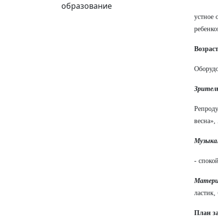
образование
устное 
ребенко
Возраст
Оборудо
Зрител
Репроду
весна»,
Музыка
- споко
Матери
ластик,
План з