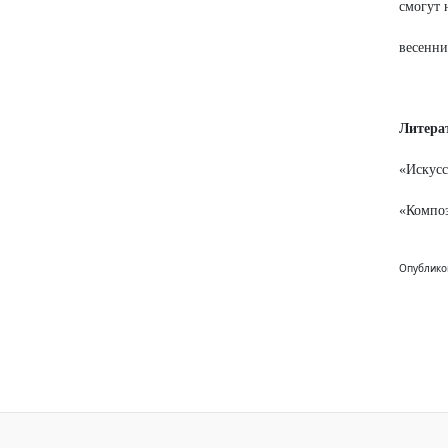
смогут 
весенни
Литера
«Искусс
«Композ
Опублико