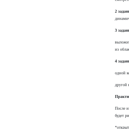
2 задан
динами
3 задан
выложит
из обла
4 задан
одной к
другой 
Практич
После и
будет р
*открыт