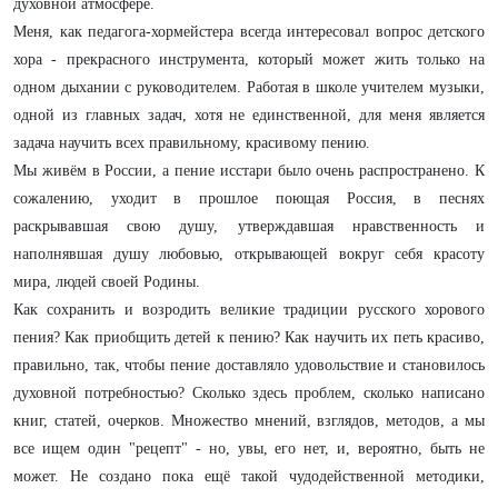
духовной атмосфере.
Меня, как педагога-хормейстера всегда интересовал вопрос детского
хора - прекрасного инструмента, который может жить только на
одном дыхании с руководителем. Работая в школе учителем музыки,
одной из главных задач, хотя не единственной, для меня является
задача научить всех правильному, красивому пению.
Мы живём в России, а пение исстари было очень распространено. К
сожалению, уходит в прошлое поющая Россия, в песнях
раскрывавшая свою душу, утверждавшая нравственность и
наполнявшая душу любовью, открывающей вокруг себя красоту
мира, людей своей Родины.
Как сохранить и возродить великие традиции русского хорового
пения? Как приобщить детей к пению? Как научить их петь красиво,
правильно, так, чтобы пение доставляло удовольствие и становилось
духовной потребностью? Сколько здесь проблем, сколько написано
книг, статей, очерков. Множество мнений, взглядов, методов, а мы
все ищем один "рецепт" - но, увы, его нет, и, вероятно, быть не
может. Не создано пока ещё такой чудодейственной методики,