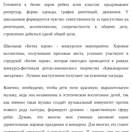
Готовятся к битве хоров ребята всем классом: продумывают
репертуар, форму одежды, график репетиций, движения. У
школьников формируется чувство ответственности за присутствие на
репетициях, коллективизма, сопричастности к общему делу,
стремление добиться одной общей цели.
Школьная «Битва хоров» - конкурсное мероприятие. Хоровые
коллективы, получившие призовые места, успешно участвуют в
городской «Битве хоров», которая ежегодно проводится в рамках
конкурса-фестиваля детско-юношеского творчества «Качканарские
звездочки». Лучшие выступления получают заслуженные награды.
Конечно, необходимо, чтобы дети пели красивую, выразительную
музыку, ведь она незаменима в эстетическом воспитании детей, так
как именно такая музыка создаёт музыкальный иммунитет против
всякого рода халтуры, формирует духовно - нравственную сферу
ребят. Думаю, что многие мои ученики запомнят наши
удивительные хоровые праздники и концерты. Для многих это станет
интересной страницей в школьной жизни. Я считаю, что во имя