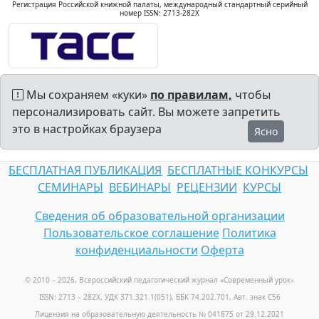
Регистрация Российской книжной палаты, международный стандартный серийный
номер ISSN: 2713-282X
Мы сохраняем «куки»
по правилам,
чтобы
персонализировать сайт. Вы можете запретить
это в настройках браузера
Ясно
БЕСПЛАТНАЯ ПУБЛИКАЦИЯ
БЕСПЛАТНЫЕ КОНКУРСЫ
СЕМИНАРЫ
ВЕБИНАРЫ
РЕЦЕНЗИИ
КУРСЫ
Сведения об образовательной организации
Пользовательское соглашение
Политика
конфиденциальности
Оферта
© 2010 – 2026, Всероссийский педагогический журнал «Современный урок
»
ISSN: 2713 – 282X, УДК 371.321.1(051), ББК 74.202.701, Авт. знак С56
Лицензия на образовательную деятельность № 041875 от 29.12.2021