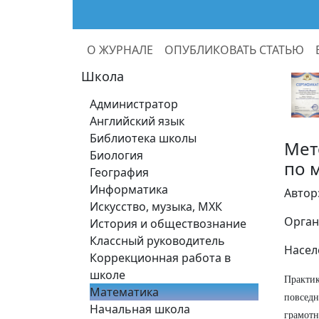
О ЖУРНАЛЕ
ОПУБЛИКОВАТЬ СТАТЬЮ
Школа
Администратор
Английский язык
Библиотека школы
Мет
Биология
по 
География
Информатика
Автор
Искусство, музыка, МХК
Орган
История и обществознание
Классный руководитель
Насел
Коррекционная работа в
школе
Практи
Математика
повсед
Начальная школа
грамотн