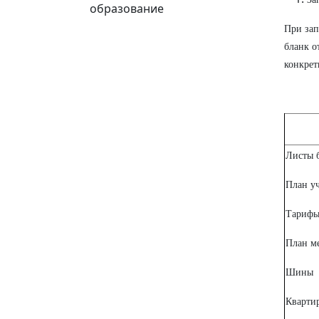
образование
При зап
бланк о
конкрет
Листы 
План уч
Тариф
План м
Шины
Кварти