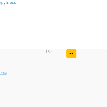
ируйтесь
16+
сти