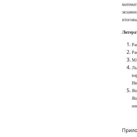
математ
экзамен
итогов
Литера
Ра
Ра
МА
Лы
ва
Ив
Ящ
Ящ
шк
Прило