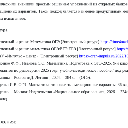
ическими знаниями простым решением упражнений из открытых банков 
ационных вариантов. Такой подход является наименее продуктивным ме
ым испытаниям.
тура
спечатай и реши: Математика ОГЭ [Электронный ресурс]
https://time4mat
спечатай и реши: математика ОГЭ/ЕГЭ ЕГЭ [Электронный ресурс]
https:
У «Импульс – центр» [Электронный ресурс]
https://oren-impuls.ru/2022/
сенко Ф.Ф., Иванова С.О. Математика. Подготовка к ОГЭ-2025. 9-й клас
риантов по демоверсии 2025 года: учебно-методическое пособие / под ред
анова – Ростов н/Д: Легион , 2024. – 384 с. – (ОГЭ).
енко И.В. ОГЭ. Математика: типовые экзаменационные варианты: 36 вар
енко. – Москва: Издательство «Национальное образование», 2026. – 224
оле).
жения: