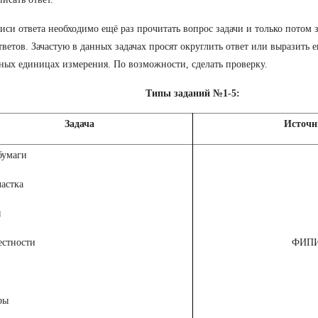
иси ответа необходимо ещё раз прочитать вопрос задачи и только потом 
тветов. Зачастую в данных задачах просят округлить ответ или выразить е
ных единицах измерения. По возможности, сделать проверку.
Типы заданий №1-5:
Задача
Источн
бумаги
астка
ы
естности
ФИП
ры