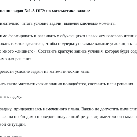
шении задач №1-5 ОГЭ по математике важно:
имательно читать условие задачи, выделяя ключевые моменты.
имо формировать и развивать у обучающихся навык «смыслового чтения
овать текстовыделитель, чтобы подчеркнуть самые важные условия, т.к. в
ю много «лишнего». Составить краткую запись условия, которая будет сод
имо для решения.
ревести условие задачи на математический язык.
ть какие математические знания понадобятся, составить план решения.
шить задачу.
задачу, придерживаясь намеченного плана. Важно не допустить вычисл
 всегда необходимо проверять полученный результат, имеет ли он смысл 
ной ситуации.
писать ответ.