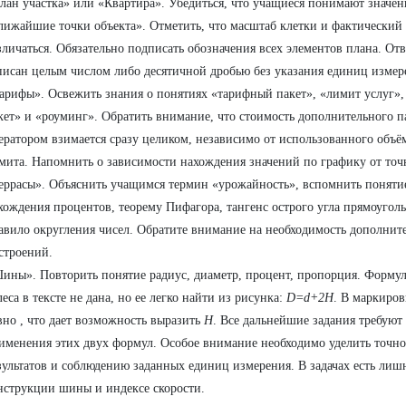
лан участка» или «Квартира». Убедиться, что учащиеся понимают значен
лижайшие точки объекта». Отметить, что масштаб клетки и фактический
зличаться. Обязательно подписать обозначения всех элементов плана. От
писан целым числом либо десятичной дробью без указания единиц измер
арифы». Освежить знания о понятиях «тарифный пакет», «лимит услуг»
кет» и «роуминг». Обратить внимание, что стоимость дополнительного 
ератором взимается сразу целиком, независимо от использованного объё
мита. Напомнить о зависимости нахождения значений по графику от точн
еррасы». Объяснить учащимся термин «урожайность», вспомнить поняти
хождения процентов, теорему Пифагора, тангенс острого угла прямоуголь
авило округления чисел. Обратите внимание на необходимость дополнит
строений.
ины». Повторить понятие радиус, диаметр, процент, пропорция. Формул
леса в тексте не дана, но ее легко найти из рисунка:
D=d+2H
. В маркиро
вно , что дает возможность выразить
Н
. Все дальнейшие задания требуют
именения этих двух формул. Особое внимание необходимо уделить точно
зультатов и соблюдению заданных единиц измерения. В задачах есть ли
нструкции шины и индексе скорости.