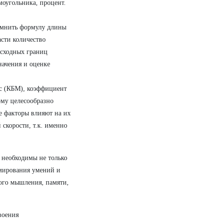
моугольника, процент.
помнить формулу длины
асти количество
исходных границ
начения и оценке
ус (КБМ), коэффициент
ому целесообразно
е факторы влияют на их
скорости, т.к. именно
 необходимы не только
рмирования умений и
ого мышления, памяти,
воения