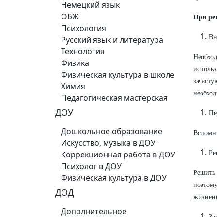
Немецкий язык
ОБЖ
При ре
Психология
Вн
Русский язык и литература
Технология
Необход
Физика
использ
Физическая культура в школе
зачасту
Химия
необход
Педагогическая мастерская
ДОУ
Пе
Дошкольное образование
Вспомни
Искусство, музыка в ДОУ
Коррекционная работа в ДОУ
Ре
Психолог в ДОУ
Решить 
Физическая культура в ДОУ
поэтому
ДОД
жизнен
Дополнительное
За