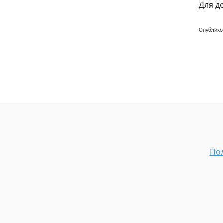
Для д
Опублико
Пол