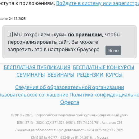
оступа к приложениям,
Войдите в систему или зарегистр
вано: 24.12.2025
Мы сохраняем «куки»
по правилам,
чтобы
персонализировать сайт. Вы можете
запретить это в настройках браузера
Ясно
БЕСПЛАТНАЯ ПУБЛИКАЦИЯ
БЕСПЛАТНЫЕ КОНКУРСЫ
СЕМИНАРЫ
ВЕБИНАРЫ
РЕЦЕНЗИИ
КУРСЫ
Сведения об образовательной организации
ьзовательское соглашение
Политика конфиденциально
Оферта
© 2010 – 2026, Всероссийский педагогический журнал «Современный урок
»
ISSN: 2713 – 282X, УДК 371.321.1(051), ББК 74.202.701, Авт. знак С56
Лицензия на образовательную деятельность № 041875 от 29.12.2021
СМИ ЭЛ № ФС 77 – 65249 от 01.04.2016, г. Москва