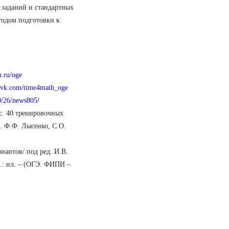
заданий и стандартных
тодом подготовки к
h.ru/oge
//vk.com/time4math_oge
10/26/news805/
с. 40 тренировочных
. Ф.Ф. Лысенко, С.О.
иантов/ под ред. И.В.
с.: ил. – (ОГЭ. ФИПИ –