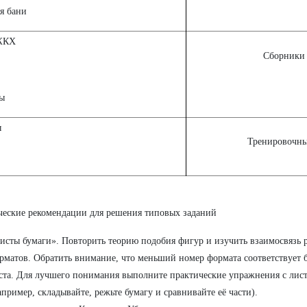
я бани
ЖКХ
Сборники 
ы
ы
Тренировочны
еские рекомендации для решения типовых заданий
исты бумаги». Повторить теорию подобия фигур и изучить взаимосвязь 
рматов. Обратить внимание, что меньший номер формата соответствует 
ста. Для лучшего понимания выполните практические упражнения с лис
апример, складывайте, режьте бумагу и сравнивайте её части).