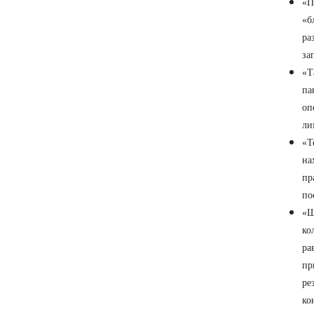
«П
«б
ра
за
«Т
па
оп
ли
«Т
на
пр
по
«Ш
ко
ра
пр
ре
ко