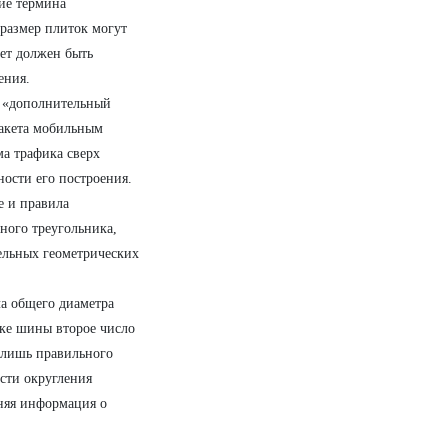
ие термина
 размер плиток могут
вет должен быть
ения.
, «дополнительный
пакета мобильным
ма трафика сверх
ости его построения.
е и правила
ного треугольника,
ельных геометрических
а общего диаметра
вке шины второе число
 лишь правильного
сти округления
шняя информация о