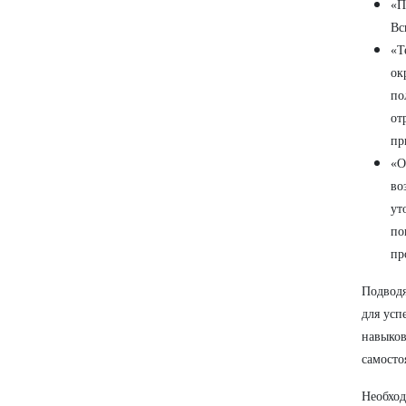
«П
Вс
«Т
ок
по
от
пр
«О
во
ут
по
пр
Подводя
для усп
навыков
самосто
Необход