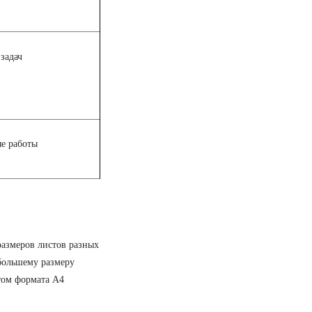
задач
е работы
размеров листов разных
большему размеру
том формата A4