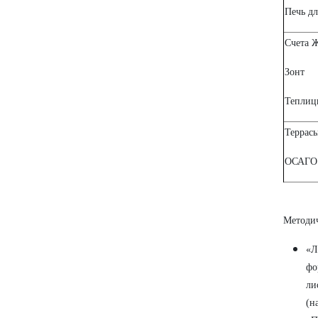
Печь дл
Счета 
Зонт
Теплиц
Террас
ОСАГО
Методич
«Л
фо
ли
(н