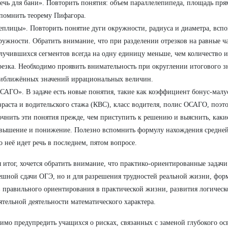
ечь для бани». Повторить понятия: объем параллелепипеда, площадь пря
помнить теорему Пифагора.
еплицы». Повторить понятие дуги окружности, радиуса и диаметра, вс
ружности. Обратить внимание, что при разделении отрезков на равные ч
лучившихся сегментов всегда на одну единицу меньше, чем количество 
резка. Необходимо проявить внимательность при округлении итогового з
иближённых значений иррациональных величин.
САГО». В задаче есть новые понятия, такие как коэффициент бонус-мал
зраста и водительского стажа (КВС), класс водителя, полис ОСАГО, поэт
очнить эти понятия прежде, чем приступить к решению и выяснить, каки
вышение и понижение. Полезно вспомнить формулу нахождения средней 
о неё идет речь в последнем, пятом вопросе.
 итог, хочется обратить внимание, что практико-ориентированные задачи
ешной сдачи ОГЭ, но и для разрешения трудностей реальной жизни, фо
 правильного ориентирования в практической жизни, развития логическ
ятельной деятельности математического характера.
имо предупредить учащихся о рисках, связанных с заменой глубокого ос