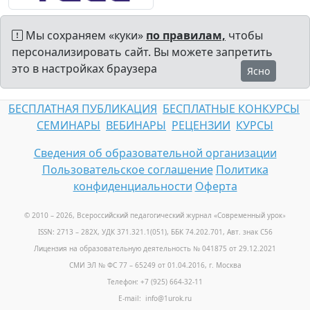
Мы сохраняем «куки»
по правилам,
чтобы
персонализировать сайт. Вы можете запретить
это в настройках браузера
Ясно
БЕСПЛАТНАЯ ПУБЛИКАЦИЯ
БЕСПЛАТНЫЕ КОНКУРСЫ
СЕМИНАРЫ
ВЕБИНАРЫ
РЕЦЕНЗИИ
КУРСЫ
Сведения об образовательной организации
Пользовательское соглашение
Политика
конфиденциальности
Оферта
© 2010 – 2026, Всероссийский педагогический журнал «Современный урок
»
ISSN: 2713 – 282X, УДК 371.321.1(051), ББК 74.202.701, Авт. знак С56
Лицензия на образовательную деятельность № 041875 от 29.12.2021
СМИ ЭЛ № ФС 77 – 65249 от 01.04.2016, г. Москва
Телефон: +7 (925) 664-32-11
E-mail: info@1urok.ru