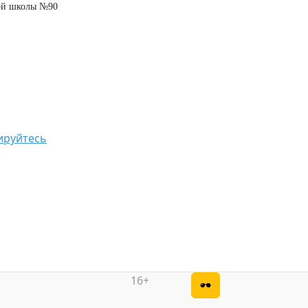
дой школы №90
ируйтесь
16+