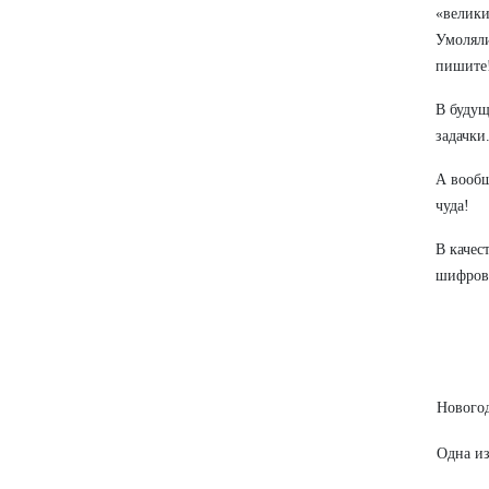
«велики
Умоляли
пишите!
В будущ
задачки
А вообщ
чуда!
В качес
шифровк
Новогод
Одна и