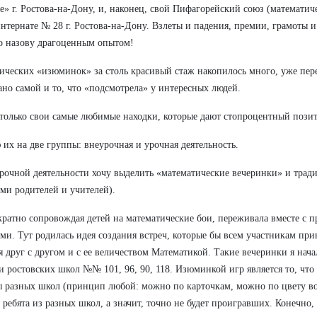
е» г. Ростова-на-Дону, и, наконец, свой Пифагорейский союз (математич
нтернате № 28 г. Ростова-на-Дону. Взлеты и падения, премии, грамоты и
то назову драгоценным опытом!
ических «изюминок» за столь красивый стаж накопилось много, уже пере
но самой и то, что «подсмотрела» у интересных людей.
олько свои самые любимые находки, которые дают стопроцентный пози
 их на две группы: внеурочная и урочная деятельность.
рочной деятельности хочу выделить «математические вечеринки» и трад
ми родителей и учителей).
ратно сопровождая детей на математические бои, переживала вместе с
ми. Тут родилась идея создания встреч, которые бы всем участникам при
 друг с другом и с ее величеством Математикой. Такие вечеринки я нача
и ростовских школ №№ 101, 96, 90, 118. Изюминкой игр является то, чт
 разных школ (принцип любой: можно по карточкам, можно по цвету воло
 ребята из разных школ, а значит, точно не будет проигравших. Конечно