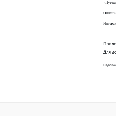
«Путеше
Онлайн-
Интерак
Прило
Для д
Опублико