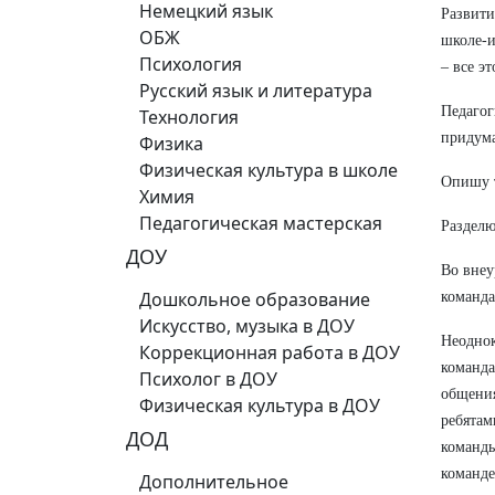
Немецкий язык
Развити
ОБЖ
школе-и
Психология
– все э
Русский язык и литература
Педагог
Технология
придума
Физика
Физическая культура в школе
Опишу т
Химия
Педагогическая мастерская
Разделю
ДОУ
Во внеу
Дошкольное образование
команда
Искусство, музыка в ДОУ
Неоднок
Коррекционная работа в ДОУ
команда
Психолог в ДОУ
общения
Физическая культура в ДОУ
ребятам
ДОД
команды
команде
Дополнительное