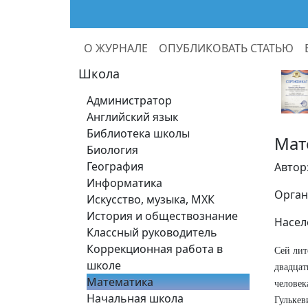
О ЖУРНАЛЕ
ОПУБЛИКОВАТЬ СТАТЬЮ
Школа
Администратор
Английский язык
Библиотека школы
Мат
Биология
География
Автор
Информатика
Орган
Искусство, музыка, МХК
История и обществознание
Насел
Классный руководитель
Коррекционная работа в
Сей лит
школе
двадцат
Математика
человек
Начальная школа
Гулькев