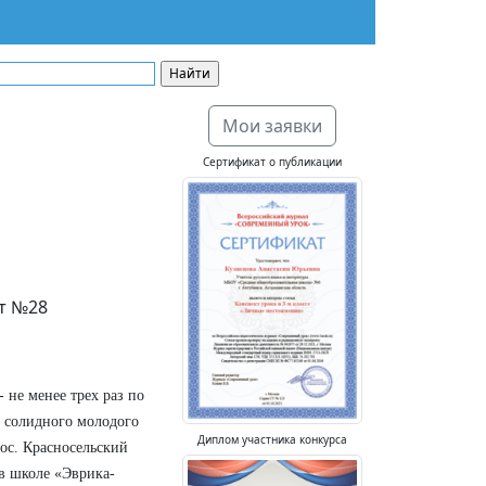
Мои заявки
Сертификат о публикации
т №28
 не менее трех раз по
ст солидного молодого
Диплом участника конкурса
ос. Красносельский
 в школе «Эврика-