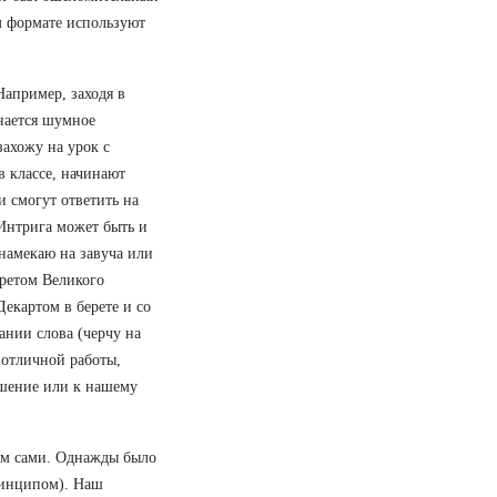
м формате используют
Например, заходя в
инается шумное
захожу на урок с
в классе, начинают
и смогут ответить на
 Интрига может быть и
 намекаю на завуча или
третом Великого
Декартом в берете и со
ании слова (черчу на
 отличной работы,
ошение или к нашему
аем сами. Однажды было
ринципом). Наш