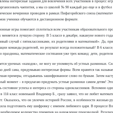
влены интересные задания для вовлечения всех участников в процесс иг
рганизовать чаепития, а мы со школой № 90 каждый раз еще и в футбол 
ические вечеринки проводим в рамках Пифагорейского союза (математич
 мои ученики обучаются в дистанционном формате.
онные игры помогают сплотиться всем участникам образовательного про
у меняется в лучшую сторону. В 5 классе в декабре, накануне нового год
ивый случай с пятиклассниками, их родителями и математикой». Да, при
ации команды родителей, но результат всегда положительный! В 6 классе
о праздника, математические состязания уже трех команд: дети, родители
ается урочных «находок», не могу не упомянуть об устных разминках. С
ко дней сама, придумываю интересные формы. Всем нравятся так назыв
решая примеры, отгадываешь зашифрованное слово по буквам. Затем наст
ный момент – я предлагаю придумать устные разминки самим детям! Это
ь состояние успеха и интереса со стороны одноклассников. Вспомню один
в 11й класс новенький Владимир Б., сразу заявил, что не любит математ
т. Оказалось, что он увлечен историей России, в особенности жизнью ру
ила подготовить ему шифровку с именем любимого царя. В процессе В
 необходимое количество примеров на нахождение производной. Резуль