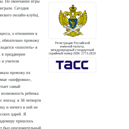
ры. По окончании игры
играли. Сегодня
еского онлайн-клуба),
цесса, а отношение к
а, обязательно провожу
Регистрация Российской
книжной палаты,
ходится «попотеть» в
международный стандартный
серийный номер ISSN: 2713-282X
, в преддверии
 и учителя.
начала провожу их
аемые «шифровки»,
упает самый
 возможность ребенка
 эпизод: в 3й четверти
ику и ничего в ней не
сских царей. Я
ладимиру пришлось
тат был ошеломительный