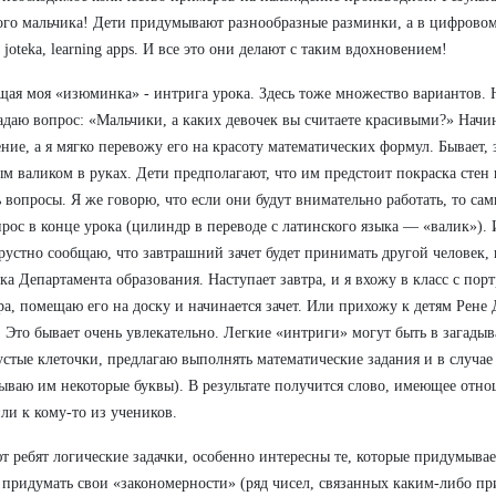
ого мальчика! Дети придумывают разнообразные разминки, а в цифрово
 joteka, learning apps. И все это они делают с таким вдохновением!
ая моя «изюминка» - интрига урока. Здесь тоже множество вариантов. 
задаю вопрос: «Мальчики, а каких девочек вы считаете красивыми?» Нач
ние, а я мягко перевожу его на красоту математических формул. Бывает, 
м валиком в руках. Дети предполагают, что им предстоит покраска стен 
ь вопросы. Я же говорю, что если они будут внимательно работать, то сам
прос в конце урока (цилиндр в переводе с латинского языка — «валик»).
грустно сообщаю, что завтрашний зачет будет принимать другой человек,
ка Департамента образования. Наступает завтра, и я вхожу в класс с пор
а, помещаю его на доску и начинается зачет. Или прихожу к детям Рене 
 Это бывает очень увлекательно. Легкие «интриги» могут быть в загадыв
устые клеточки, предлагаю выполнять математические задания и в случае
ываю им некоторые буквы). В результате получится слово, имеющее отн
или к кому-то из учеников.
т ребят логические задачки, особенно интересны те, которые придумыв
 придумать свои «закономерности» (ряд чисел, связанных каким-либо п