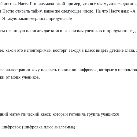
й логик» Настя Г. придумала такой пример, что все мы мучились два дня,
 Настю открыть тайну, какое же следующее число. На что Настя нам: «А к
 Я такую закономерность придумала!»
ем планирую написать две книги: афоризмы учеников и придуманные де
.
е, какой это неповторимый восторг, заходя в класс видеть детские глаза
тве иллюстрации хочу показать несколько шифровок, которые я использова
и от моих учеников.
ний математический квест, который готовила группа учащихся
з шифровок (шифровка плюс анаграмма)