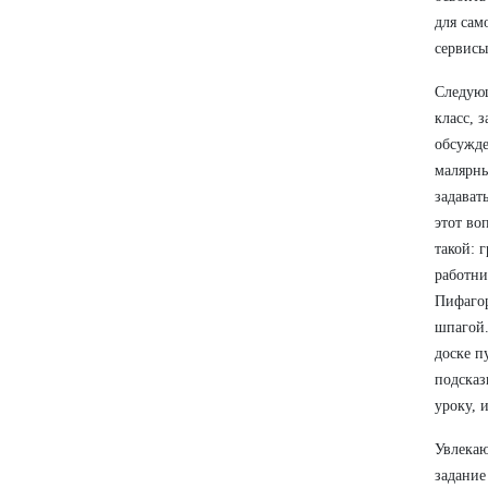
для сам
сервисы
Следующ
класс, 
обсужде
малярны
задават
этот во
такой: 
работни
Пифагор
шпагой.
доске п
подсказ
уроку, 
Увлекаю
задание