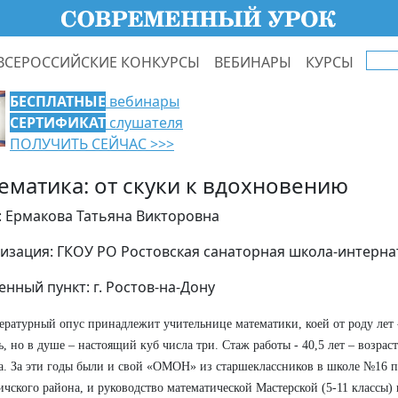
ВСЕРОССИЙСКИЕ КОНКУРСЫ
ВЕБИНАРЫ
КУРСЫ
БЕСПЛАТНЫЕ
вебинары
СЕРТИФИКАТ
слушателя
ПОЛУЧИТЬ СЕЙЧАС >>>
ематика: от скуки к вдохновению
: Ермакова Татьяна Викторовна
изация: ГКОУ РО Ростовская санаторная школа-интерна
енный пункт: г. Ростов-на-Дону
ературный опус принадлежит учительнице математики, коей от роду лет -
ь, но в душе – настоящий куб числа три. Стаж работы - 40,5 лет – возра
а. За эти годы были и свой «ОМОН» из старшеклассников в школе №16 п
ичского района, и руководство математической Мастерской (5-11 классы)