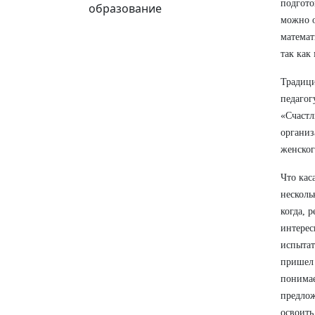
подгото
образование
можно о
математ
так как
Традици
педагог
«Счастл
организ
женског
Что кас
несколь
когда, 
интерес
испытат
пришел 
понимае
предлож
освоить