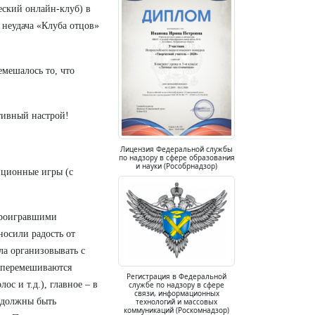
еский онлайн-клуб) в
 неудача «Клуба отцов»
мешалось то, что
тивный настрой!
Лицензия Федеральной службы
по надзору в сфере образования
и науки (Рособрнадзор)
иционные игры (с
 проигравшими
носили радость от
ла организовывать с
о перемешиваются
Регистрация в Федеральной
с и т.д.), главное – в
службе по надзору в сфере
связи, информационных
, должны быть
технологий и массовых
коммуникаций (Роскомнадзор)