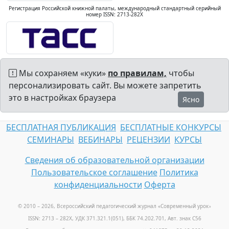
Регистрация Российской книжной палаты, международный стандартный серийный
номер ISSN: 2713-282X
Мы сохраняем «куки»
по правилам,
чтобы
персонализировать сайт. Вы можете запретить
это в настройках браузера
Ясно
БЕСПЛАТНАЯ ПУБЛИКАЦИЯ
БЕСПЛАТНЫЕ КОНКУРСЫ
СЕМИНАРЫ
ВЕБИНАРЫ
РЕЦЕНЗИИ
КУРСЫ
Сведения об образовательной организации
Пользовательское соглашение
Политика
конфиденциальности
Оферта
© 2010 – 2026, Всероссийский педагогический журнал «Современный урок
»
ISSN: 2713 – 282X, УДК 371.321.1(051), ББК 74.202.701, Авт. знак С56