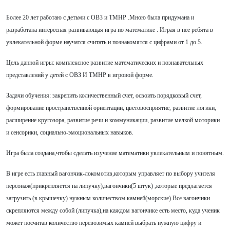
Более 20 лет работаю с детьми с ОВЗ и ТМНР .Мною была придумана и
разработана интересная развивающая игра по математике . Играя в нее ребята в
увлекательной форме научатся считать и познакомятся с цифрами от 1 до 5.
Цель данной игры: комплексное развитие математических и познавательных
представлений у детей с ОВЗ И ТМНР в игровой форме.
Задачи обучения: закрепить количественный счет, освоить порядковый счет,
формирование пространственной ориентации, цветовосприятие, развитие логики,
расширение кругозора, развитие речи и коммуникации, развитие мелкой моторики
и сенсорики, социально-эмоциональных навыков.
Игра была создана,чтобы сделать изучение математики увлекательным и понятным.
В игре есть главный вагончик-локомотив,которым управляет по выбору учителя
персонаж(прикрепляется на липучку),вагончики(5 штук) ,которые предлагается
загрузить (в крышечку) нужным количеством камней(морские).Все вагончики
скрепляются между собой (липучка),на каждом вагончике есть место, куда ученик
может посчитав количество перевозимых камней выбрать нужную цифру и