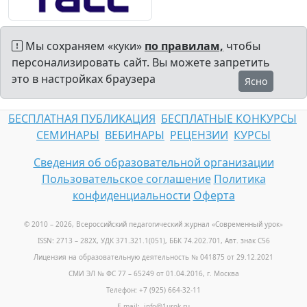
Мы сохраняем «куки»
по правилам,
чтобы
персонализировать сайт. Вы можете запретить
это в настройках браузера
Ясно
БЕСПЛАТНАЯ ПУБЛИКАЦИЯ
БЕСПЛАТНЫЕ КОНКУРСЫ
СЕМИНАРЫ
ВЕБИНАРЫ
РЕЦЕНЗИИ
КУРСЫ
Сведения об образовательной организации
Пользовательское соглашение
Политика
конфиденциальности
Оферта
© 2010 – 2026, Всероссийский педагогический журнал «Современный урок
»
ISSN: 2713 – 282X, УДК 371.321.1(051), ББК 74.202.701, Авт. знак С56
Лицензия на образовательную деятельность № 041875 от 29.12.2021
СМИ ЭЛ № ФС 77 – 65249 от 01.04.2016, г. Москва
Телефон: +7 (925) 664-32-11
E-mail: info@1urok.ru