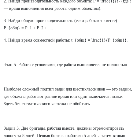
2. Найди производительность каждого объекта: P = \frac{1}{t} (где t
— время выполнения всей работы одним объектом).
3. Найди общую производительность (если работают вместе):
P_{общ} = P_1 + P_2 + ....
4. Найди время совместной работы: t_{общ} = \frac{1}{P_{общ}}.
Этап 5: Работа с условиями, где работа выполняется не полностью
Наиболее сложный подтип задач для шестиклассников — это задачи,
где объекты работают разное время или один включается позже.
Здесь без схематического чертежа не обойтись.
Задача 3. Две бригады, работая вместе, должны отремонтировать
дорогу за 8 дней. Первая бригада работала 5 дней, а затем вторая