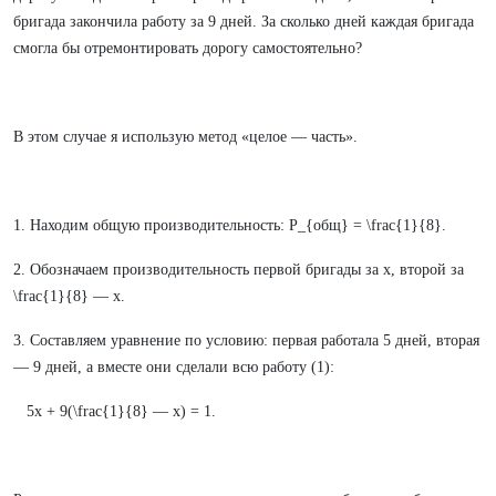
бригада закончила работу за 9 дней. За сколько дней каждая бригада
смогла бы отремонтировать дорогу самостоятельно?
В этом случае я использую метод «целое — часть».
1. Находим общую производительность: P_{общ} = \frac{1}{8}.
2. Обозначаем производительность первой бригады за x, второй за
\frac{1}{8} — x.
3. Составляем уравнение по условию: первая работала 5 дней, вторая
— 9 дней, а вместе они сделали всю работу (1):
5x + 9(\frac{1}{8} — x) = 1.