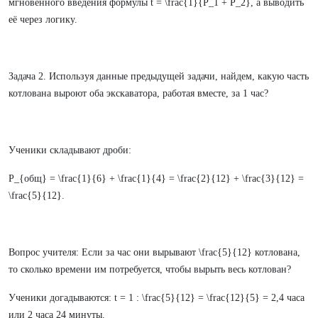
мгновенного введения формулы t = \frac{1}{P_1 + P_2}, а выводить
её через логику.
Задача 2. Используя данные предыдущей задачи, найдем, какую часть
котлована выроют оба экскаватора, работая вместе, за 1 час?
Ученики складывают дроби:
P_{общ} = \frac{1}{6} + \frac{1}{4} = \frac{2}{12} + \frac{3}{12} =
\frac{5}{12}.
Вопрос учителя: Если за час они вырывают \frac{5}{12} котлована,
то сколько времени им потребуется, чтобы вырыть весь котлован?
Ученики догадываются: t = 1 : \frac{5}{12} = \frac{12}{5} = 2,4 часа
или 2 часа 24 минуты.