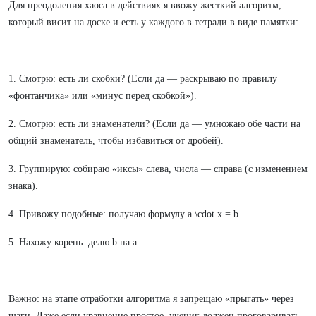
Для преодоления хаоса в действиях я ввожу жесткий алгоритм,
который висит на доске и есть у каждого в тетради в виде памятки:
1. Смотрю: есть ли скобки? (Если да — раскрываю по правилу
«фонтанчика» или «минус перед скобкой»).
2. Смотрю: есть ли знаменатели? (Если да — умножаю обе части на
общий знаменатель, чтобы избавиться от дробей).
3. Группирую: собираю «иксы» слева, числа — справа (с изменением
знака).
4. Привожу подобные: получаю формулу a \cdot x = b.
5. Нахожу корень: делю b на a.
Важно: на этапе отработки алгоритма я запрещаю «прыгать» через
шаги. Даже если уравнение простое, ученик должен проговаривать