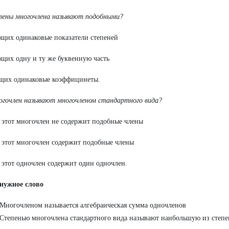
лены многочлена называют подобными?
щих одинаковые показатели степеней
щих одну и ту же буквенную часть
щих одинаковые коэффицинеты.
огочлен называют многочленом стандартного вида?
а этот многочлен не содержит подобные члены
а этот многочлен содержит подобные члены
а этот одночлен содержит один одночлен.
 нужное слово
 Многочленом называется алгебраическая сумма одночленов
 Степенью многочлена стандартного вида называют наибольшую из степе