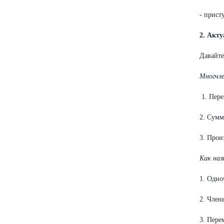
- прист
2. Акт
Давайте
Многчл
1. Пере
2. Сумм
3. Прои
Как наз
1. Одно
2. Член
3. Пере