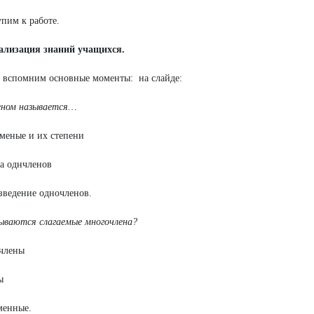
упим к работе.
уализация знаний учащихся.
 вспомним основные моменты: на слайде:
еном называется…
меные и их степени
а однчленов
зведение одночленов.
ываются слагаемые многочлена?
члены
ы
менные.