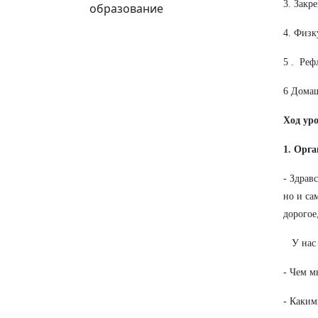
3. Закр
образование
4. Физк
5 . Реф
6 Домаш
Ход уро
1. Орг
- Здрав
но и са
дорого
У нас в
- Чем м
- Каким