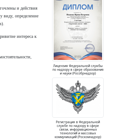
огочлены и действия
у виду, определение
в).
привитие интереса к
мостоятельности,
Лицензия Федеральной службы
по надзору в сфере образования
и науки (Рособрнадзор)
Регистрация в Федеральной
службе по надзору в сфере
связи, информационных
технологий и массовых
коммуникаций (Роскомнадзор)