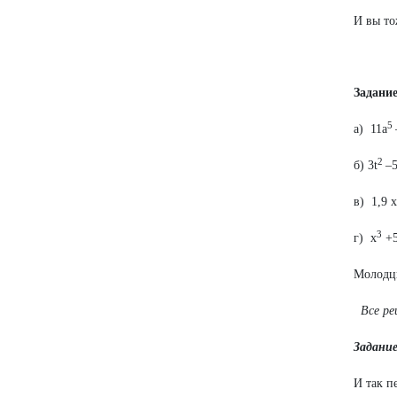
И вы то
Задание
5
а) 11а
2
б) 3t
–5
в) 1,9 х
3
г) х
+5
Молодцы
Все ре
Задание
И так п