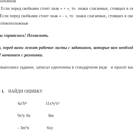
ночленов
 Если перед скобками стоит знак « + », то знаки слагаемых, стоящих в с
 Если перед скобками стоит знак « - », то знаки слагаемых, стоящих в ск
отивоположные
ы справились! Похвалить.
а, перед вами лежат рабочие листы с заданиями, которые вам необх
И начинаем с разминки.
выполнил задание, записал одночлены в стандартном виде и просит ва
 1.
НАЙДИ ОШИБКУ:
²yz⁶ 6a⁷b⁸ 11x⁴y³z²
mn² 9x³y·8x 8m
 4x² - 3m⁵n 6xy