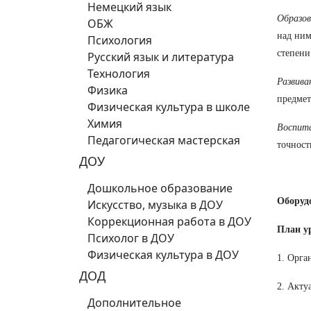
Немецкий язык
Образо
ОБЖ
над ним
Психология
степени
Русский язык и литература
Технология
Развив
Физика
предмет
Физическая культура в школе
Химия
Воспит
Педагогическая мастерская
точност
ДОУ
Дошкольное образование
Оборуд
Искусство, музыка в ДОУ
Коррекционная работа в ДОУ
План у
Психолог в ДОУ
Физическая культура в ДОУ
1. Орг
ДОД
2. Акту
Дополнительное