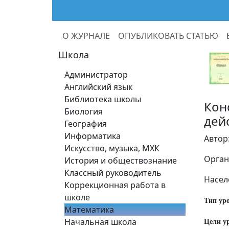
О ЖУРНАЛЕ
ОПУБЛИКОВАТЬ СТАТЬЮ
Школа
Администратор
Английский язык
Библиотека школы
Кон
Биология
дей
География
Информатика
Автор
Искусство, музыка, МХК
Орган
История и обществознание
Классный руководитель
Насел
Коррекционная работа в
школе
Тип ур
Математика
Начальная школа
Цели у