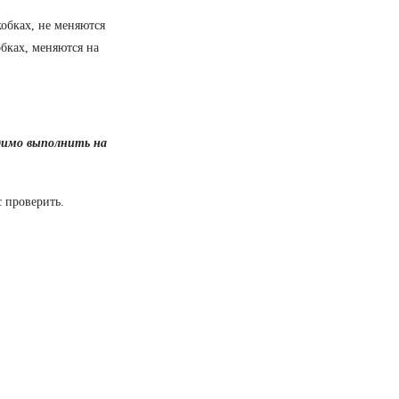
кобках, не меняются
обках, меняются на
одимо выполнить на
с проверить.