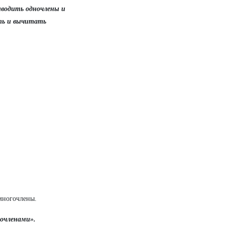
иводить одночлены и
ать и вычитать
многочлены.
очленами».