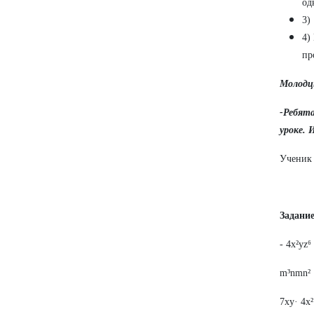
од
3)
4)
пр
Молодц
-Ребят
уроке. 
Ученик 
Задание
- 4x
m³n
7xy·