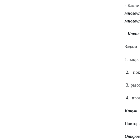
- Какие
многоч
многоч
- Какие
Задачи:
1. закр
2. пока
3. разо
4. прок
Какую 
Повтори
Открое