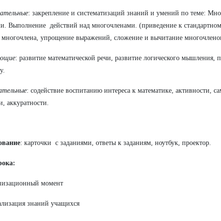
вательные
: закрепление и систематизаций знаний и умений по теме: Мн
и. Выполнение действий над многочленами. (приведение к стандартном
 многочлена, упрощение выражений, сложение и вычитание многочлено
ающие
: развитие математической речи, развитие логического мышления, 
у.
ательные
: содействие воспитанию интереса к математике, активности, са
и, аккуратности.
ование
: карточки с заданиями, ответы к заданиям, ноутбук, проектор.
рока:
анизационный момент
ализация знаний учащихся