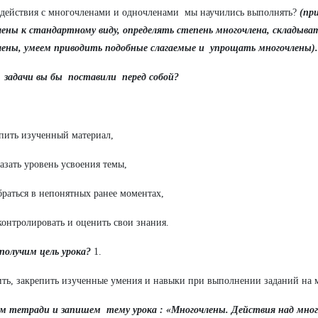
 действия с многочленами и одночленами мы научились выполнять?
(пр
лены к стандартному виду, определять степень многочлена, складыв
лены, умеем приводить подобные слагаемые и упрощать многочлены).
 задачи вы бы поставили перед собой?
епить изученный материал,
зать уровень усвоения темы,
браться в непонятных ранее моментах,
онтролировать и оценить свои знания.
получим цель урока?
1.
ть, закрепить изученные умения и навыки при выполнении заданий на 
м тетради и запишем тему урока : «Многочлены. Действия над мног