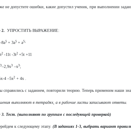
же не допустите ошибки, какие допустил ученик, при выполнении задан
 2.
УПРОСТИТЬ ВЫРАЖЕНИЕ:
5
5
5;
–8а
+ 3а
+ а
2
2
t
-11t -3t
+5t +11
3
3
3
–2,9х
–х
;
2
х-4 –5х
+ 4х .
 справились с заданием, повторили теорию. Теперь применим наши зна
шения выполняют в тетрадях, а в рабочие листы записывают ответы.
 3. Тест. (выполняют по группам с последующей проверкой)
ерейдем к следующему этапу.
(В заданиях 1-3, выбрать вариант правил