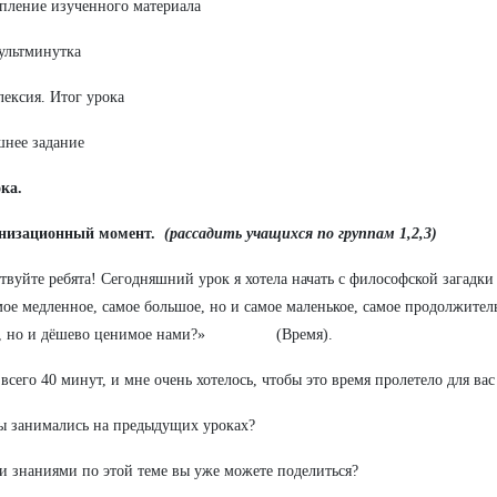
епление изученного материала
ультминутка
лексия. Итог урока
нее задание
ка.
анизационный момент.
(рассадить учащихся по группам 1,2,3)
ствуйте ребята! Сегодняшний урок я хотела начать с философской загадк
мое медленное, самое большое, но и самое маленькое, самое продолжитель
е, но и дёшево ценимое нами?» (Время).
сего 40 минут, и мне очень хотелось, чтобы это время пролетело для вас
ы занимались на предыдущих уроках?
и знаниями по этой теме вы уже можете поделиться?