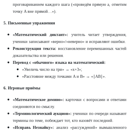
проговариванием каждого шага («проведём прямую a, отметим
точку A вне прямой…»).
5. Письменные упражнения
«Математический диктант»:
учитель читает утверждения,
ученики записывают «верно»/«неверно» и исправляют ошибки.
Реконструкция текста:
восстановление перемешанных частей
доказательства или решения.
Перевод с «обычного» языка на математический:
«Увеличь число на три» → «x+3»;
«Расстояние между точками A и B» → «∣AB∣».
6. Игровые приёмы
«Математическое домино»:
карточки с вопросами и ответами
соединяются по смыслу.
«Терминологический аукцион»:
ученики по очереди называют
термины по теме, побеждает тот, кто назовёт последний.
«Исправь Незнайку»:
анализ «рассуждений» вымышленного