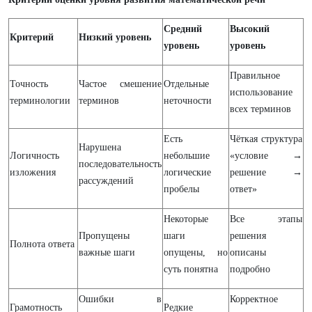
Средний
Высокий
Критерий
Низкий уровень
уровень
уровень
Правильное
Точность
Частое смешение
Отдельные
использование
терминологии
терминов
неточности
всех терминов
Есть
Чёткая структура
Нарушена
Логичность
небольшие
«условие →
последовательность
изложения
логические
решение →
рассуждений
пробелы
ответ»
Некоторые
Все этапы
Пропущены
шаги
решения
Полнота ответа
важные шаги
опущены, но
описаны
суть понятна
подробно
Ошибки в
Корректное
Грамотность
Редкие