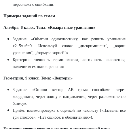
персонажа с ошибками.
Примеры заданий по темам
Алгебра, 8 класс. Тема: «Квадратные уравнения»
Задание: «Объясни однокласснику, как решить уравнение
x2−5x+6=0. Используй слова: „дискриминант“, „корни
уравнения“, „формула корней“».
Критерии: точность терминологии, логичность изложения,
наличие всех шагов решения.
Геометрия, 9 класс. Тема: «Векторы»
Задание: «Опиши вектор AB тремя способами: через
координаты, через длину и направление, через разложение по
базису».
Приём: взаимопроверка с оценкой по чеклисту («Названы все
три способа», «Нет ошибок в обозначениях»).
Критерии оценки уровня развития математической речи