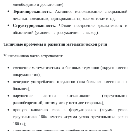
«необходимо и достаточно»).
Терминированность.
Активное использование специальной
лексики: «медиана», «дискриминант», «асимптота» и т. д.
Структурированность.
Чёткое построение доказательств и
объяснений (условие → рассуждения → вывод).
Типичные проблемы в развитии математической речи
У школьников часто встречаются:
смешение математических и бытовых терминов («круг» вместо
«окружности»);
неверное употребление предлогов («на больше» вместо «на x
больше»);
нарушение логики высказывания («треугольник
равнобедренный, потому что у него две стороны»);
пропуск ключевых слов в формулировках («сумма углов
треугольника 180» вместо «сумма углов треугольника равна
180∘»);
затруднения при построении развёрнутых рассуждений.