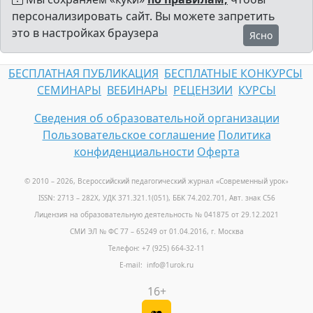
персонализировать сайт. Вы можете запретить
это в настройках браузера
Ясно
БЕСПЛАТНАЯ ПУБЛИКАЦИЯ
БЕСПЛАТНЫЕ КОНКУРСЫ
СЕМИНАРЫ
ВЕБИНАРЫ
РЕЦЕНЗИИ
КУРСЫ
Сведения об образовательной организации
Пользовательское соглашение
Политика
конфиденциальности
Оферта
© 2010 – 2026, Всероссийский педагогический журнал «Современный урок
»
ISSN: 2713 – 282X, УДК 371.321.1(051), ББК 74.202.701, Авт. знак С56
Лицензия на образовательную деятельность № 041875 от 29.12.2021
СМИ ЭЛ № ФС 77 – 65249 от 01.04.2016, г. Москва
Телефон: +7 (925) 664-32-11
E-mail: info@1urok.ru
16+