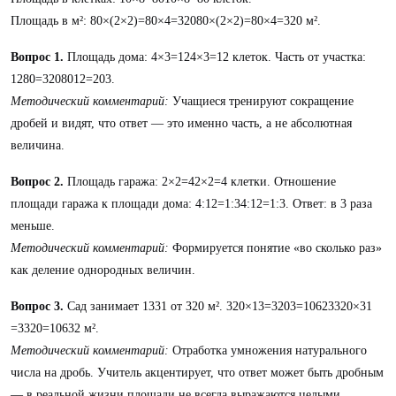
Площадь в м²: 80×(2×2)=80×4=32080×(2×2)=80×4=320 м².
Вопрос 1.
Площадь дома: 4×3=124×3=12 клеток. Часть от участка:
1280=3208012​=203​.
Методический комментарий:
Учащиеся тренируют сокращение
дробей и видят, что ответ — это именно часть, а не абсолютная
величина.
Вопрос 2.
Площадь гаража: 2×2=42×2=4 клетки. Отношение
площади гаража к площади дома: 4:12=1:34:12=1:3. Ответ: в 3 раза
меньше.
Методический комментарий:
Формируется понятие «во сколько раз»
как деление однородных величин.
Вопрос 3.
Сад занимает 1331​ от 320 м². 320×13=3203=10623320×31​
=3320​=10632​ м².
Методический комментарий:
Отработка умножения натурального
числа на дробь. Учитель акцентирует, что ответ может быть дробным
— в реальной жизни площади не всегда выражаются целыми