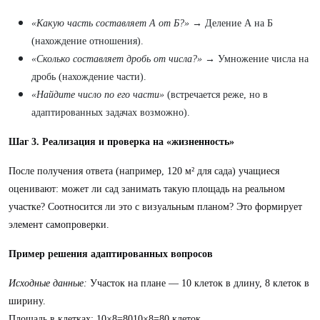
«Какую часть составляет А от Б?»
→ Деление А на Б
(нахождение отношения).
«Сколько составляет дробь от числа?»
→ Умножение числа на
дробь (нахождение части).
«Найдите число по его части»
(встречается реже, но в
адаптированных задачах возможно).
Шаг 3. Реализация и проверка на «жизненность»
После получения ответа (например, 120 м² для сада) учащиеся
оценивают: может ли сад занимать такую площадь на реальном
участке? Соотносится ли это с визуальным планом? Это формирует
элемент самопроверки.
Пример решения адаптированных вопросов
Исходные данные:
Участок на плане — 10 клеток в длину, 8 клеток в
ширину.
Площадь в клетках: 10×8=8010×8=80 клеток.