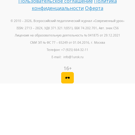
Пользовательское соглашение
Политика
конфиденциальности
Оферта
© 2010 – 2026, Всероссийский педагогический журнал «Современный урок
»
ISSN: 2713 – 282X, УДК 371.321.1(051), ББК 74.202.701, Авт. знак С56
Лицензия на образовательную деятельность № 041875 от 29.12.2021
СМИ ЭЛ № ФС 77 – 65249 от 01.04.2016, г. Москва
Телефон: +7 (925) 664-32-11
E-mail: info@1urok.ru
16+