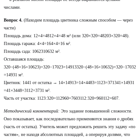
числами.
Вопрос 4.
(Находим площадь цветника сложным способом — через
части)
Площадь дома: 12×4=4812×4=48 м² (или 320×320=48203​×320=48).
Площадь гаража: 4×4=164×4=16 м².
Площадь сада: 1062310632​ м².
Оставшаяся площадь:
320−(48+16+10623)=320−17023=14913320−(48+16+10632​)=320−17032​
=14931​ м².
Цветник: 1441​ от остатка → 14×14913=14×4483=1123=371341​×14931​
=41​×3448​=3112​=3731​ м².
Часть от участка: 1123:320=112960=7603112​:320=960112​=607​.
Методический комментарий:
Это задание повышенной сложности.
Оно показывает, как последовательно применяются знания о дробях
(часть от остатка). Учитель может предложить решить эту задачу «по
частям», не находя абсолютных площадей, а оперируя долями, что