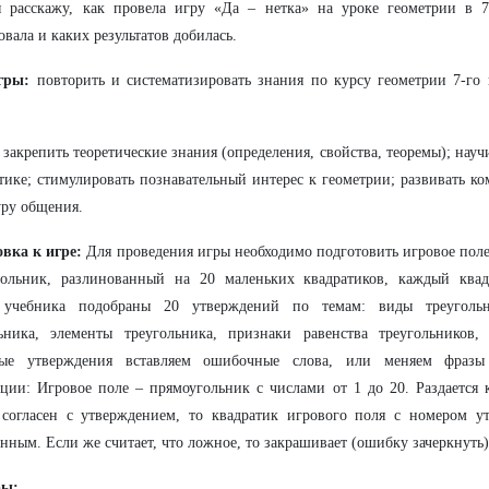
я расскажу, как провела игру «Да – нетка» на уроке геометрии в 7
овала и каких результатов добилась.
гры:
повторить и систематизировать знания по курсу геометрии 7-го 
закрепить теоретические знания (определения, свойства, теоремы); нау
тике; стимулировать познавательный интерес к геометрии; развивать 
уру общения.
вка к игре:
Для проведения игры необходимо подготовить игровое поле
гольник, разлинованный на 20 маленьких квадратиков, каждый квад
 учебника подобраны 20 утверждений по темам: виды треугольн
льника, элементы треугольника, признаки равенства треугольников
рые утверждения вставляем ошибочные слова, или меняем фразы
ции: Игровое поле – прямоугольник с числами от 1 до 20. Раздается
согласен с утверждением, то квадратик игрового поля с номером ут
нным. Если же считает, что ложное, то закрашивает (ошибку зачеркнуть)
ры: