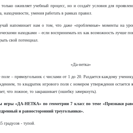
 только оживляет учебный процесс, но и создаёт условия для проявлен
а, находчивости, умения работать в рамках правил.
лучай напоминает нам о том, что даже «проблемные» моменты на уро
ическими находками – если воспринимать их как возможность лучше по
рыть свой потенциал.
«Да-нетка»
 поле – прямоугольник с числами от 1 до 20. Раздается каждому ученик
ждением, то квадратик игрового поля с номером утверждения остается
ает, что ложное, то закрашивает (ошибку зачеркнуть).
ы игры «ДА-НЕТКА» по геометрии 7 класс по теме «Признаки раве
едренный и равносторонний треугольники».
45 градусов - тупой.