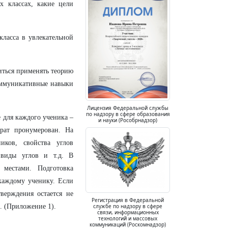
х классах, какие цели
класса в увлекательной
читься применять теорию
коммуникативные навыки
Лицензия Федеральной службы
по надзору в сфере образования
 для каждого ученика –
и науки (Рособрнадзор)
рат пронумерован. На
иков, свойства углов
, виды углов и т.д. В
 местами. Подготовка
 каждому ученику. Если
верждения остается не
Регистрация в Федеральной
службе по надзору в сфере
. (Приложение 1).
связи, информационных
технологий и массовых
коммуникаций (Роскомнадзор)