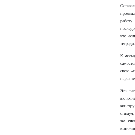
Оставал
проявил
работу
последо
что есл
тетради
К моему
самосто
свою «п
наравне
Эта сит
включит
констру
стимул,
же уче
выполне