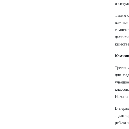
и ситуа
Таким о
важные 
самост
дальней
качеств
Комичн
Третья 
для пе
ученико
классов
Наконец
В первы
задания
ребята 