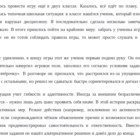
ось провести игру ещё в двух классах. Казалось, всё идёт по плану,
ась типичная школьная ситуация: в классе нашёлся ученик, который изн
 и нарушал дисциплину. Я последовательно сделала несколько заме
вало. В итоге пришлось пойти на крайнюю меру: забрать у ученика игр
и он не готов соблюдать правила игры, то может просто слушать и 
.
 удивлению, к концу игры этот же ученик первым поднял руку. Он пок
ятельно начертил игровое поле, заполнил его согласно условиям зад
ятёрочку». В разговоре он признался, что расстроился из-за упущен
 с остальными, но решил не сдаваться: быстро сориентировался и догнал 
уация учит гибкости и адаптивности. Иногда за внешним безразличи
ся – нужно лишь дать шанс проявить себя иначе. В этой истории раскры
ктивных мер. Резкие действия (например, исключение из активности
 если сопровождаются чётким объяснением причин и возможностью ис
ник продемонстрировал самостоятельность и ответственность. Вмест
ния задания он нашёл альтернативное решение и довёл дело до конца.