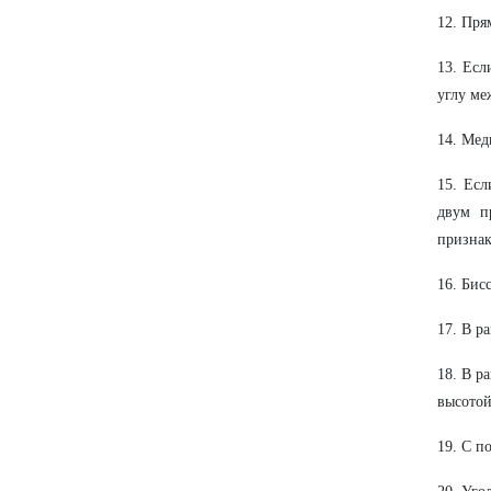
12. Пря
13. Есл
углу ме
14. Мед
15. Есл
двум п
признак
16. Бис
17. В р
18. В р
высотой
19. С п