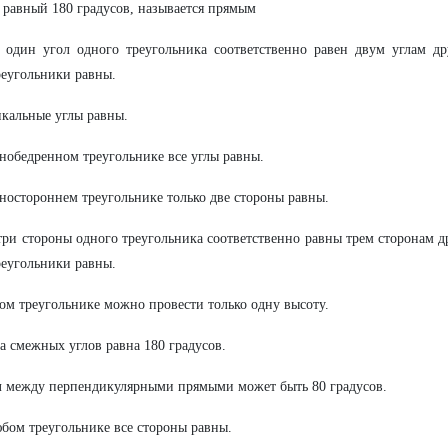
, равный 180 градусов, называется прямым
 один угол одного треугольника соответственно равен двум углам др
реугольники равны.
икальные углы равны.
внобедренном треугольнике все углы равны.
вностороннем треугольнике только две стороны равны.
три стороны одного треугольника соответственно равны трем сторонам д
реугольники равны.
ом треугольнике можно провести только одну высоту.
а смежных углов равна 180 градусов.
л между перпендикулярными прямыми может быть 80 градусов.
юбом треугольнике все стороны равны.