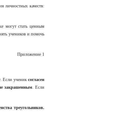
ия личностных качеств:
ке могут стать ценным
нять учеников и помочь
Приложение 1
у. Если ученик
согласен
не закрашенным
. Если
нства треугольников.