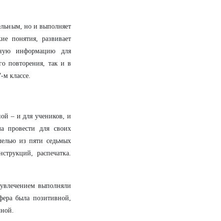
тельным, но и выполняет
ие понятия, развивает
нную информацию для
о повторения, так и в
-м классе.
ой – и для учеников, и
а провести для своих
лелью из пяти седьмых
струкций, распечатка.
 увлечением выполняли
фера была позитивной,
чной.