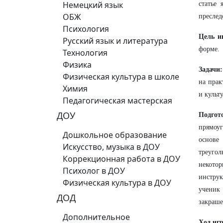
Немецкий язык
статье 
ОБЖ
преслед
Психология
Цель и
Русский язык и литература
форме.
Технология
Физика
Задачи:
Физическая культура в школе
на прак
Химия
и культ
Педагогическая мастерская
ДОУ
Подгото
прямоу
Дошкольное образование
основе
Искусство, музыка в ДОУ
треуго
Коррекционная работа в ДОУ
некото
Психолог в ДОУ
инструк
Физическая культура в ДОУ
ученик 
ДОД
закраше
Дополнительное
Ход иг