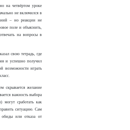
 но на четвёртом уроке
ачально не включился в
чаний – но реакции не
овое поле и объяснить,
отвечать на вопросы в
азал свою тетрадь, где
ания и успешно получил
ной возможности играть
класс.
ем скрывается желание
вается важность выбора
) могут сработать как
править ситуацию. Сам
о обиды или отказа от