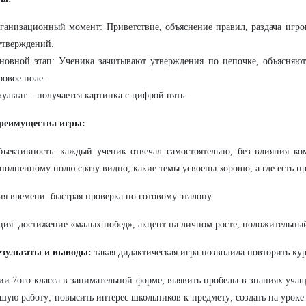
ганизационный момент: Приветствие, объяснение правил, раздача игр
утверждений.
новной этап: Ученика зачитывают утверждения по цепочке, объясняю
ровое поле.
зультат – получается картинка с цифрой пять.
реимущества игры:
бъективность: каждый ученик отвечал самостоятельно, без влияния ко
полненному полю сразу видно, какие темы усвоены хорошо, а где
есть п
я времени: быстрая проверка по готовому эталону.
ия: достижение «малых побед», акцент на личном росте, положительный
езультаты и выводы:
такая дидактическая игра позволила повторить кур
ии 7ого класса в занимательной форме; выявить пробелы в знаниях учащ
шую работу; повысить интерес школьников к предмету; создать на урок