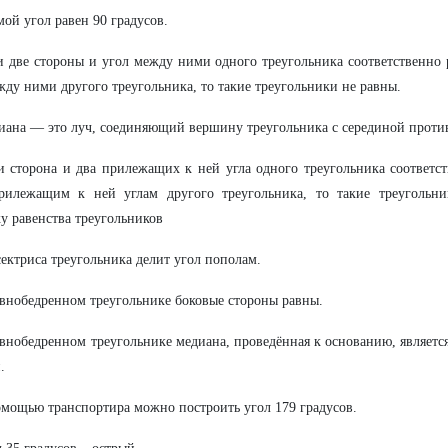
мой угол равен 90 градусов.
и две стороны и угол между ними одного треугольника соответственно
жду ними другого треугольника, то такие треугольники не равны.
иана — это луч, соединяющий вершину треугольника с серединой прот
и сторона и два прилежащих к ней угла одного треугольника соответс
рилежащим к ней углам другого треугольника, то такие треугольни
у равенства треугольников
сектриса треугольника делит угол пополам.
авнобедренном треугольнике боковые стороны равны.
авнобедренном треугольнике медиана, проведённая к основанию, являетс
.
омощью транспортира можно построить угол 179 градусов.