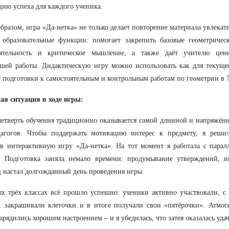
цию успеха для каждого ученика.
бразом, игра «Да-нетка» не только делает повторение материала увлека
образовательные функции: помогает закрепить базовые геометрическ
оятельность и критическое мышление, а также даёт учителю це
шей работы. Дидактическую игру можно использовать как для текущег
е подготовки к самостоятельным и контрольным работам по геометрии в 7
ая ситуация в ходе игры:
четверть обучения традиционно оказывается самой длинной и напряжённ
дагогов. Чтобы поддержать мотивацию интерес к предмету, я решил
в интерактивную игру «Да-нетка». На тот момент я работала с парал
. Подготовка заняла немало времени: продумывание утверждений, ин
 настал долгожданный день проведения игры.
х трёх классах всё прошло успешно: ученики активно участвовали, с
, закрашивали клеточки и в итоге получали свои «пятёрочки». Атмос
зарядились хорошим настроением – и я убедилась, что затея оказалась уда