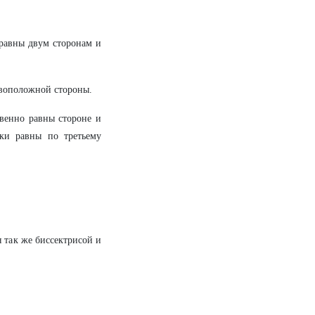
 равны двум сторонам и
ивоположной стороны.
твенно равны стороне и
ки равны по третьему
я так же биссектрисой и