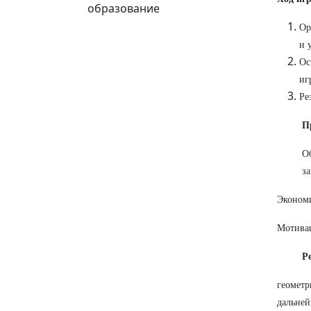
образование
Ор
и 
Ос
иг
Ре
П
О
за
Экономи
Мотивац
Р
геометр
дальней