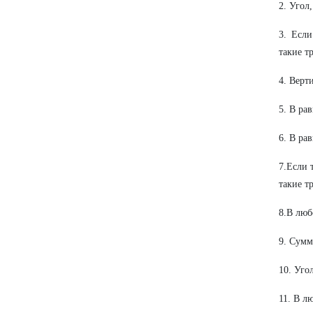
2. Угол
3. Если
такие т
4. Верт
5. В ра
6. В ра
7.Если 
такие т
8.В люб
9. Сумм
10. Уго
11. В л