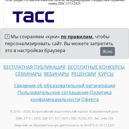
Регистрация Российской книжной палаты, международный стандартный серийный
номер ISSN: 2713-282X
Мы сохраняем «куки»
по правилам,
чтобы
персонализировать сайт. Вы можете запретить
это в настройках браузера
Ясно
БЕСПЛАТНАЯ ПУБЛИКАЦИЯ
БЕСПЛАТНЫЕ КОНКУРСЫ
СЕМИНАРЫ
ВЕБИНАРЫ
РЕЦЕНЗИИ
КУРСЫ
Сведения об образовательной организации
Пользовательское соглашение
Политика
конфиденциальности
Оферта
© 2010 – 2026, Всероссийский педагогический журнал «Современный урок
»
ISSN: 2713 – 282X, УДК 371.321.1(051), ББК 74.202.701, Авт. знак С56
Лицензия на образовательную деятельность № 041875 от 29.12.2021