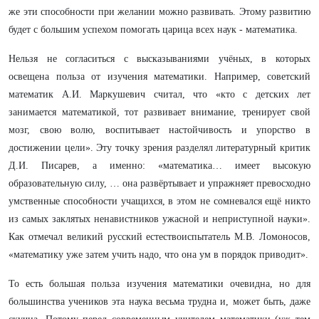
же эти способности при желании можно развивать. Этому развитию
будет с большим успехом помогать царица всех наук - математика.
Нельзя не согласиться с высказываниями учёных, в которых
освещена польза от изучения математики. Например, советский
математик А.И. Маркушевич считал, что «кто с детских лет
занимается математикой, тот развивает внимание, тренирует свой
мозг, свою волю, воспитывает настойчивость и упорство в
достижении цели». Эту точку зрения разделял литературный критик
Д.И. Писарев, а именно: «математика… имеет высокую
образовательную силу, … она развёртывает и упражняет превосходно
умственные способности учащихся, в этом не сомневался ещё никто
из самых заклятых ненавистников ужасной и неприступной науки».
Как отмечал великий русский естествоиспытатель М.В. Ломоносов,
«математику уже затем учить надо, что она ум в порядок приводит».
То есть большая польза изучения математики очевидна, но для
большинства учеников эта наука весьма трудна и, может быть, даже