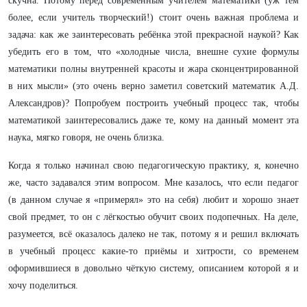
скучна. Потому перед современным учителем математики (уж тем
более, если учитель творческий!) стоит очень важная проблема и
задача: как же заинтересовать ребёнка этой прекрасной наукой? Как
убедить его в том, что «холодные числа, внешне сухие формулы
математики полны внутренней красоты и жара сконцентрированной
в них мысли» (это очень верно заметил советский математик А.Д.
Александров)? Попробуем построить учебный процесс так, чтобы
математикой заинтересовались даже те, кому на данный момент эта
наука, мягко говоря, не очень близка.
Когда я только начинал свою педагогическую практику, я, конечно
же, часто задавался этим вопросом. Мне казалось, что если педагог
(в данном случае я «примерял» это на себя) любит и хорошо знает
свой предмет, то он с лёгкостью обучит своих подопечных. На деле,
разумеется, всё оказалось далеко не так, потому я и решил включать
в учебный процесс какие-то приёмы и хитрости, со временем
оформившиеся в довольно чёткую систему, описанием которой я и
хочу поделиться.