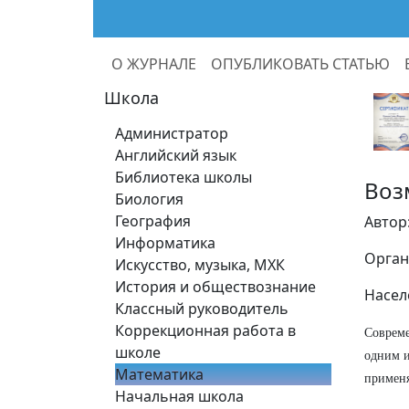
О ЖУРНАЛЕ
ОПУБЛИКОВАТЬ СТАТЬЮ
Школа
Администратор
Английский язык
Библиотека школы
Воз
Биология
География
Автор
Информатика
Орган
Искусство, музыка, МХК
История и обществознание
Насел
Классный руководитель
Коррекционная работа в
Совреме
школе
одним и
Математика
применя
Начальная школа