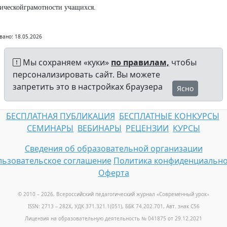
ическойграмотности учащихся.
вано: 18.05.2026
Мы сохраняем «куки»
по правилам,
чтобы
персонализировать сайт. Вы можете
запретить это в настройках браузера
Ясно
БЕСПЛАТНАЯ ПУБЛИКАЦИЯ
БЕСПЛАТНЫЕ КОНКУРСЫ
СЕМИНАРЫ
ВЕБИНАРЫ
РЕЦЕНЗИИ
КУРСЫ
Сведения об образовательной организации
ьзовательское соглашение
Политика конфиденциально
Оферта
© 2010 – 2026, Всероссийский педагогический журнал «Современный урок
»
ISSN: 2713 – 282X, УДК 371.321.1(051), ББК 74.202.701, Авт. знак С56
Лицензия на образовательную деятельность № 041875 от 29.12.2021