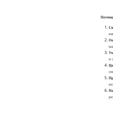
Потенц
Сн
на
Ош
ша
Ум
и 
Ци
сн
Пр
на
По
ра