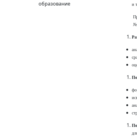
образование
и т
П
№
Ра
ан
ср
оц
По
фо
ис
ан
ст
По
дл