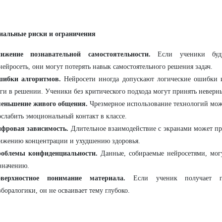
иальные риски и ограничения
ижение познавательной самостоятельности.
Если ученики будут
нейросеть, они могут потерять навык самостоятельного решения задач.
ибки алгоритмов.
Нейросети иногда допускают логические ошибки 
ги в решении. Ученики без критического подхода могут принять неверны
еньшение живого общения.
Чрезмерное использование технологий мож
ослабить эмоциональный контакт в классе.
фровая зависимость.
Длительное взаимодействие с экранами может при
ижению концентрации и ухудшению здоровья.
облемы конфиденциальности.
Данные, собираемые нейросетями, могу
значению.
верхностное понимание материала.
Если ученик получает го
зборалогики, он не осваивает тему глубоко.