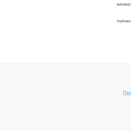
математ
Опублико
Пол