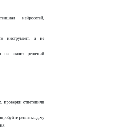
нциал нейросетей,
о инструмент, а не
я на анализ решений
, проверки ответовили
опробуйте решитьзадачу
ия.