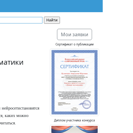
Мои заявки
Сертификат о публикации
матики
 нейросетистановятся
ся, каких можно
Диплом участника конкурса
читаться.