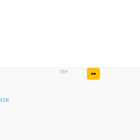
16+
сти