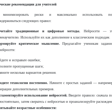
ческие рекомендации для учителей
 минимизировать риски и максимально использовать поте
идерживаться следующих правил:
четайте традиционные и цифровые методы.
Нейросети — эт
менаучителю. Используйте их как дополнение к классическим подходам.
рмируйте критическое мышление.
Предлагайте ученикам задани
нейросети:
йдите и исправьте ошибки;
полните пропущенные шаги;
авните несколько вариантов решения.
одите технологии постепенно.
Начните с простых заданий — например
нерации дополнительных примеров.
гламентируйте использование нейросетей.
Введите правило: сначала п
мостоятельно, затем сверьтесь с нейросетью и проанализируйте расхожден
итывайте возрастные особенности: