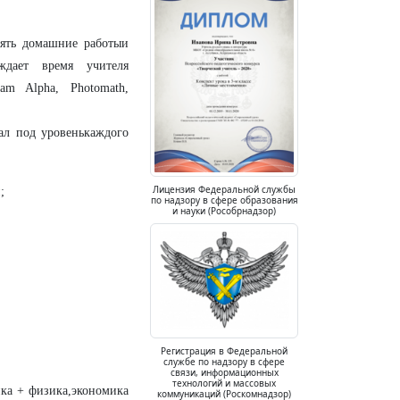
ять домашние работыи
ждает время учителя
am Alpha, Photomath,
ал под уровенькаждого
Лицензия Федеральной службы
;
по надзору в сфере образования
и науки (Рособрнадзор)
Регистрация в Федеральной
службе по надзору в сфере
связи, информационных
технологий и массовых
ика + физика,экономика
коммуникаций (Роскомнадзор)