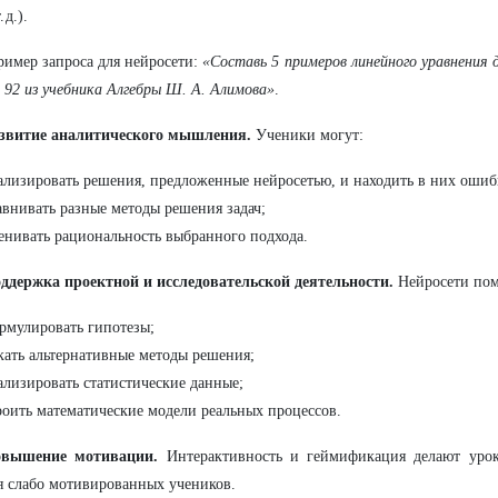
. д.).
ример запроса для нейросети:
«Составь 5 примеров линейного уравнения 
 92 из учебника Алгебры Ш. А. Алимова»
.
звитие аналитического мышления.
Ученики могут:
ализировать решения, предложенные нейросетью, и находить в них ошиб
авнивать разные методы решения задач;
енивать рациональность выбранного подхода.
ддержка проектной и исследовательской деятельности.
Нейросети пом
рмулировать гипотезы;
кать альтернативные методы решения;
ализировать статистические данные;
роить математические модели реальных процессов.
вышение мотивации.
Интерактивность и геймификация делают урок
я слабо мотивированных учеников.