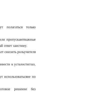
 полагаться только
или пропускаютважные
й ответ заистину.
ет снизить рольучителя
вести к усталостиглаз,
т использоватьсяне по
товое решение без