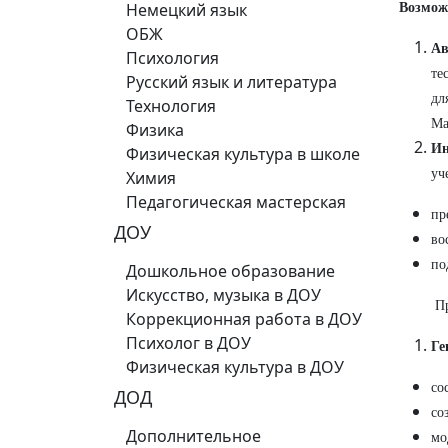
Немецкий язык
Возмож
ОБЖ
Ав
Психология
те
Русский язык и литература
дл
Технология
Ma
Физика
Ин
Физическая культура в школе
уч
Химия
Педагогическая мастерская
пр
ДОУ
во
по
Дошкольное образование
Искусство, музыка в ДОУ
П
Коррекционная работа в ДОУ
Психолог в ДОУ
Ге
Физическая культура в ДОУ
со
ДОД
со
Дополнительное
мо