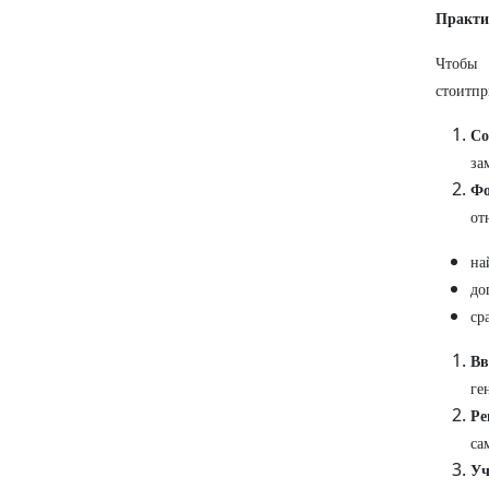
Практи
Чтобы
стоитпр
Со
за
Фо
от
на
до
ср
Вв
ге
Ре
са
Уч