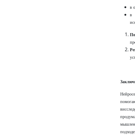
в 
в
ис
По
пр
Ре
ус
Заключ
Нейро
помога
виссле
продум
мышлен
подхо