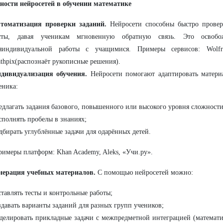
ности нейросетей в обучении математике
томатизация проверки заданий.
Нейросети способны быстро провер
сты, давая ученикам мгновенную обратную связь. Это освобо
яиндивидуальной работы с учащимися. Примеры сервисов: Wolfr
thpix(распознаёт рукописные решения).
дивидуализация обучения.
Нейросети помогают адаптировать матери
еника:
едлагать задания базового, повышенного или высокого уровня сложности
сполнять пробелы в знаниях;
дбирать углублённые задачи для одарённых детей.
римеры платформ: Khan Academy, Aleks, «Учи.ру».
нерация учебных материалов.
С помощью нейросетей можно:
ставлять тесты и контрольные работы;
здавать варианты заданий для разных групп учеников;
делировать прикладные задачи с межпредметной интеграцией (математ