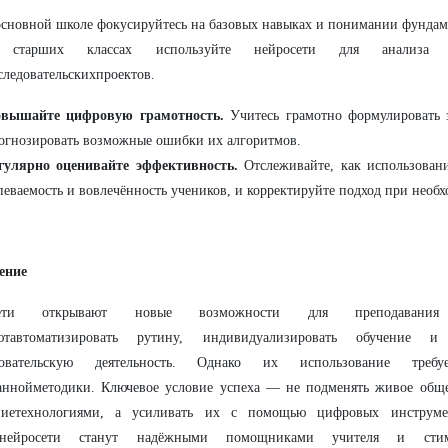
основной школе фокусируйтесь на базовых навыках и понимании фундам
 старших классах используйте нейросети для анализа
следовательскихпроектов.
вышайте цифровую грамотность.
Учитесь грамотно формулировать 
огнозировать возможные ошибки их алгоритмов.
гулярно оценивайте эффективность.
Отслеживайте, как использовани
певаемость и вовлечённость учеников, и корректируйте подход при необ
ение
сети открывают новые возможности для преподавания
ютавтоматизировать рутину, индивидуализировать обучение и
довательскую деятельность. Однако их использование треб
аннойметодики. Ключевое условие успеха — не подменять живое обще
иетехнологиями, а усиливать их с помощью цифровых инструме
денейросети станут надёжными помощниками учителя и сти