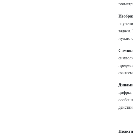
геомет
Изобра
изучени
задачи.
нужно с
Символ
символи
предмет
считаем
Динами
цифры, 
особенн
действи
Практи