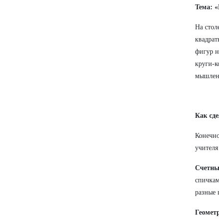
Тема: 
На стол
квадрат
фигур н
круги-к
мышлен
Как сд
Конечно
учителя
Счетны
спичкам
разные 
Геомет