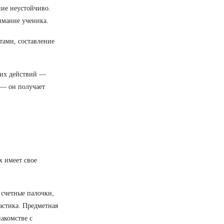
ие неустойчиво.
имание ученика.
тами, составление
воих действий —
 — он получает
х имеет свое
 счетные палочки,
астика. Предметная
накомстве с