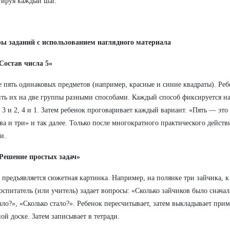
ируя каждый шаг.
ы заданий с использованием наглядного материала
Состав числа 5»
е пять одинаковых предметов (например, красные и синие квадраты). Реб
ть их на две группы разными способами. Каждый способ фиксируется на 
3, 3 и 2, 4 и 1. Затем ребенок проговаривает каждый вариант. «Пять — это
ва и три» и так далее. Только после многократного практического действ
и.
«Решение простых задач»
 предъявляется сюжетная картинка. Например, на полянке три зайчика, 
оспитатель (или учитель) задает вопросы: «Сколько зайчиков было сначал
ло?», «Сколько стало?». Ребенок пересчитывает, затем выкладывает прим
ой доске. Затем записывает в тетради.