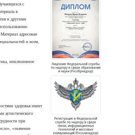
обучающихся с
териала в
тия и другими
 использованию
 Материал адресован
ециальностей и всем,
гика, инклюзивное
Лицензия Федеральной службы
по надзору в сфере образования
и науки (Рособрнадзор)
остями здоровья имеет
ми аутистического
Регистрация в Федеральной
трудности при
службе по надзору в сфере
связи, информационных
исло», «значение
технологий и массовых
коммуникаций (Роскомнадзор)