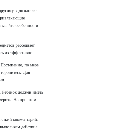
другому. Для одного
 привлекающие
итывайте особенности
едметов рассеивает
ть их эффективно.
 Постепенно, по мере
 торопитесь. Для
ни.
. Ребенок должен иметь
верить. Но при этом
четкий комментарий.
м выполняем действие,