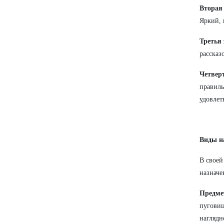
Вторая 
Яркий, 
Третья 
рассказ
Четверт
правиль
удовлет
Виды н
В своей
назначе
Предме
пуговиц
наглядн