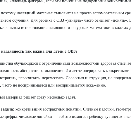
ия», «площадь фигуры», если эти понятия не подкреплены конкретными
поэтому наглядный материал становится не просто вспомогательным сре
ентом обучения. Для ребенка с ОВЗ «увидеть» часто означает «понять». В
ься опытом использования наглядности на уроках математики в классах д
наглядность так важна для детей с ОВЗ?
инства обучающихся с ограниченными возможностями здоровья отмечает
ованность абстрактного мышления. Им легче оперировать конкретными 
отрогать, пересчитать, переместить. Словесная инструкция, не подкреп
, часто не воспринимается или воспринимается искаженно.
ый материал решает сразу несколько задач.
задача:
конкретизация абстрактных понятий. Счетные палочки, геометр
ые цифры, числовые линейки — всё это помогает ребенку «увидеть» числ