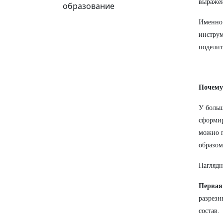
выражен
образование
Именно 
инструм
поделит
Почему 
У больш
сформир
можно п
образом
Наглядн
Первая 
разрезн
состав.