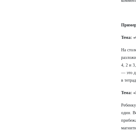
коммент
Пример
Тема: «
На стол
разложи
4, 2 и 
— это д
в тетрад
Тема: 
Ребенку
один. В
прибежа
магнитн