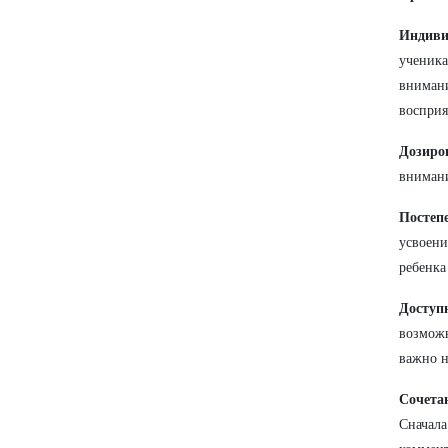
Индиви
ученика
внимани
восприя
Дозиро
внимани
Постеп
усвоени
ребенка
Доступн
возможн
важно н
Сочетан
Сначала