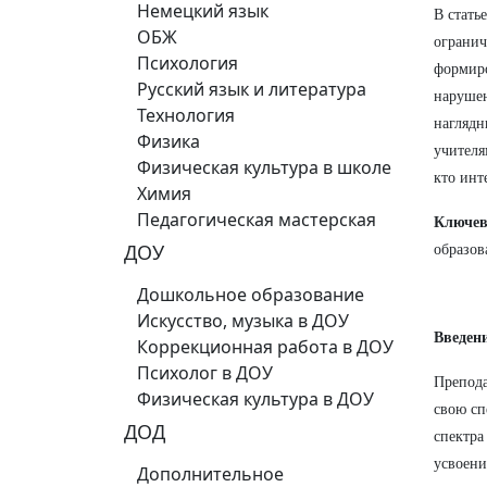
Немецкий язык
В стать
ОБЖ
огранич
Психология
формиро
Русский язык и литература
нарушен
Технология
наглядн
Физика
учителя
Физическая культура в школе
кто инт
Химия
Педагогическая мастерская
Ключев
ДОУ
образов
Дошкольное образование
Искусство, музыка в ДОУ
Введен
Коррекционная работа в ДОУ
Психолог в ДОУ
Препода
Физическая культура в ДОУ
свою сп
ДОД
спектра
усвоени
Дополнительное