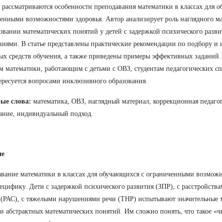
е рассматриваются особенности преподавания математики в классах для 
енными возможностями здоровья. Автор анализирует роль наглядного ма
вании математических понятий у детей с задержкой психического разви
иями. В статье представлены практические рекомендации по подбору и
ых средств обучения, а также приведены примеры эффективных заданий.
м математики, работающим с детьми с ОВЗ, студентам педагогических сп
ересуется вопросами инклюзивного образования.
ые слова:
математика, ОВЗ, наглядный материал, коррекционная педаго
ание, индивидуальный подход.
ие
вание математики в классах для обучающихся с ограниченными возможн
ецифику. Дети с задержкой психического развития (ЗПР), с расстройства
 (РАС), с тяжелыми нарушениями речи (ТНР) испытывают значительные 
и абстрактных математических понятий. Им сложно понять, что такое «ч