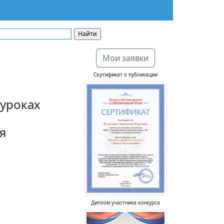
Мои заявки
Сертификат о публикации
 уроках
я
Диплом участника конкурса