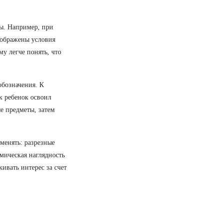
цы. Например, при
зображены условия
му легче понять, что
обозначения. К
к ребенок освоил
е предметы, затем
менять: разрезные
мическая наглядность
ивать интерес за счет