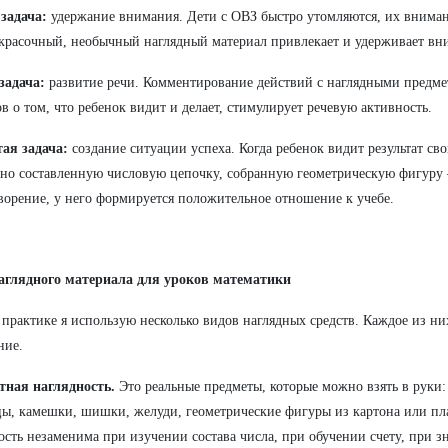
задача:
удержание внимания. Дети с ОВЗ быстро утомляются, их вниман
красочный, необычный наглядный материал привлекает и удерживает вн
задача:
развитие речи. Комментирование действий с наглядными предме
ов о том, что ребенок видит и делает, стимулирует речевую активность.
ая задача:
создание ситуации успеха. Когда ребенок видит результат с
но составленную числовую цепочку, собранную геометрическую фигуру
ворение, у него формируется положительное отношение к учебе.
аглядного материала для уроков математики
 практике я использую несколько видов наглядных средств. Каждое из ни
ние.
тная наглядность.
Это реальные предметы, которые можно взять в руки:
ы, камешки, шишки, желуди, геометрические фигуры из картона или пл
ость незаменима при изучении состава числа, при обучении счету, при з