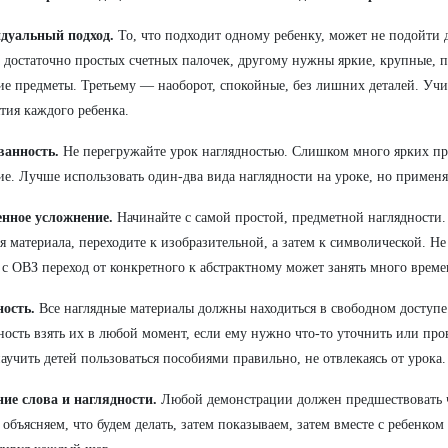
дуальный подход.
То, что подходит одному ребенку, может не подойти 
 достаточно простых счетных палочек, другому нужны яркие, крупные,
е предметы. Третьему — наоборот, спокойные, без лишних деталей. Уч
тия каждого ребенка.
ванность.
Не перегружайте урок наглядностью. Слишком много ярких пр
е. Лучше использовать один-два вида наглядности на уроке, но применя
енное усложнение.
Начинайте с самой простой, предметной наглядности.
я материала, переходите к изобразительной, а затем к символической. Не
 с ОВЗ переход от конкретного к абстрактному может занять много време
ость.
Все наглядные материалы должны находиться в свободном доступе
ость взять их в любой момент, если ему нужно что-то уточнить или про
аучить детей пользоваться пособиями правильно, не отвлекаясь от урока.
ие слова и наглядности.
Любой демонстрации должен предшествовать 
 объясняем, что будем делать, затем показываем, затем вместе с ребенко