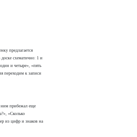
енку предлагается
доске схематично: 1 и
 один и четыре», «пять
ия переходим к записи
к ним прибежал еще
а?», «Сколько
ер из цифр и знаков на