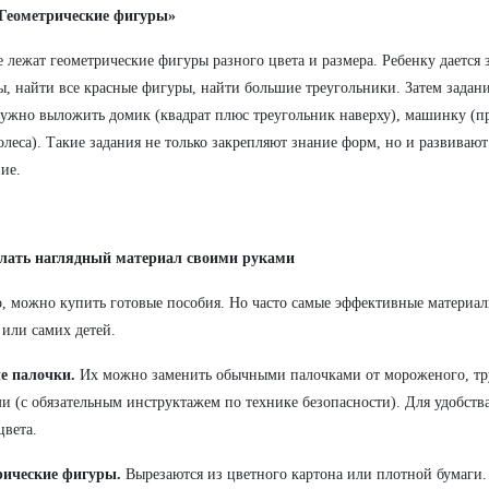
«Геометрические фигуры»
е лежат геометрические фигуры разного цвета и размера. Ребенку дается 
ы, найти все красные фигуры, найти большие треугольники. Затем задани
ужно выложить домик (квадрат плюс треугольник наверху), машинку (п
олеса). Такие задания не только закрепляют знание форм, но и развиваю
ие.
елать наглядный материал своими руками
, можно купить готовые пособия. Но часто самые эффективные материа
 или самих детей.
е палочки.
Их можно заменить обычными палочками от мороженого, тру
и (с обязательным инструктажем по технике безопасности). Для удобств
цвета.
рические фигуры.
Вырезаются из цветного картона или плотной бумаги.