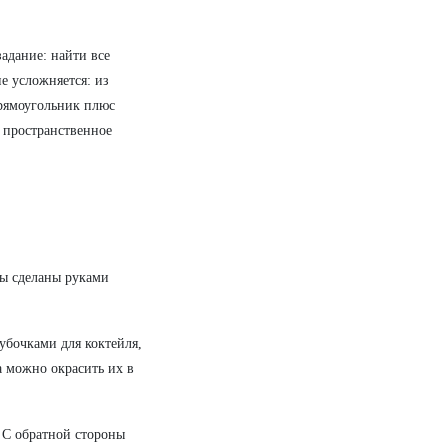
задание: найти все
е усложняется: из
рямоугольник плюс
т пространственное
лы сделаны руками
бочками для коктейля,
а можно окрасить их в
 С обратной стороны