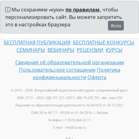
Мы сохраняем «куки»
по правилам,
чтобы
персонализировать сайт. Вы можете запретить
это в настройках браузера
Ясно
БЕСПЛАТНАЯ ПУБЛИКАЦИЯ
БЕСПЛАТНЫЕ КОНКУРСЫ
СЕМИНАРЫ
ВЕБИНАРЫ
РЕЦЕНЗИИ
КУРСЫ
Сведения об образовательной организации
Пользовательское соглашение
Политика
конфиденциальности
Оферта
© 2010 – 2026, Всероссийский педагогический журнал «Современный урок
»
ISSN: 2713 – 282X, УДК 371.321.1(051), ББК 74.202.701, Авт. знак С56
Лицензия на образовательную деятельность № 041875 от 29.12.2021
СМИ ЭЛ № ФС 77 – 65249 от 01.04.2016, г. Москва
Телефон: +7 (925) 664-32-11
E-mail: info@1urok.ru