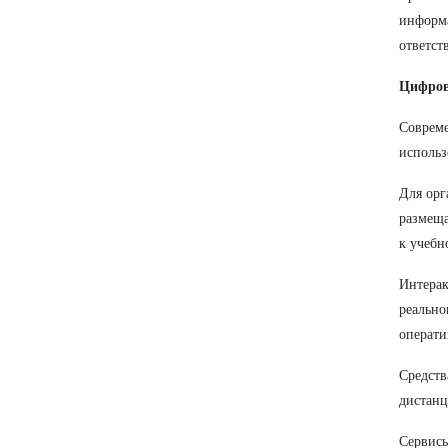
информа
ответст
Цифров
Совреме
использ
Для орг
размеща
к учебн
Интерак
реально
операти
Средств
дистанц
Сервисы