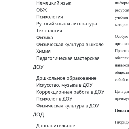
Немецкий язык
информ
ОБЖ
ресурса
Психология
учебног
Русский язык и литература
которое
Технология
Физика
Особую 
Физическая культура в школе
организ
Химия
Практик
Педагогическая мастерская
обеспеч
навыков
ДОУ
обществ
Дошкольное образование
собой и
Искусство, музыка в ДОУ
Коррекционная работа в ДОУ
Цель да
Психолог в ДОУ
преимущ
Физическая культура в ДОУ
Поняти
ДОД
Гибридн
Дополнительное