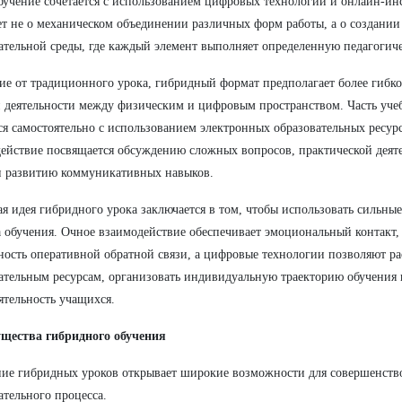
бучение сочетается с использованием цифровых технологий и онлайн-ин
ет не о механическом объединении различных форм работы, а о создании
ательной среды, где каждый элемент выполняет определенную педагоги
ие от традиционного урока, гибридный формат предполагает более гибко
 деятельности между физическим и цифровым пространством. Часть уче
ся самостоятельно с использованием электронных образовательных ресурс
ействие посвящается обсуждению сложных вопросов, практической деят
и развитию коммуникативных навыков.
я идея гибридного урока заключается в том, чтобы использовать сильны
 обучения. Очное взаимодействие обеспечивает эмоциональный контакт
ость оперативной обратной связи, а цифровые технологии позволяют ра
ательным ресурсам, организовать индивидуальную траекторию обучения 
ятельность учащихся.
щества гибридного обучения
ие гибридных уроков открывает широкие возможности для совершенств
ательного процесса.