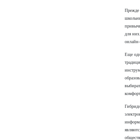
Прежде 
школьни
привычн
для них
онлайн-
Еще одн
традици
инструм
образов
выбират
комфорт
Гибридн
электро
информа
являютс
обществ