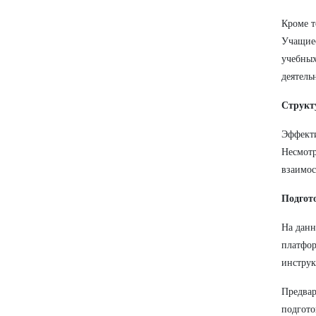
Кроме т
Учащиес
учебных
деятель
Структ
Эффекти
Несмотр
взаимос
Подгот
На данн
платфор
инструк
Предвар
подгото