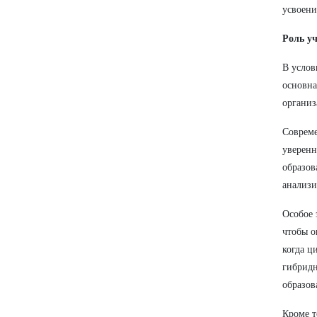
усвоени
Роль у
В услов
основна
организ
Совреме
уверенн
образов
анализи
Особое 
чтобы о
когда ц
гибридн
образов
Кроме т