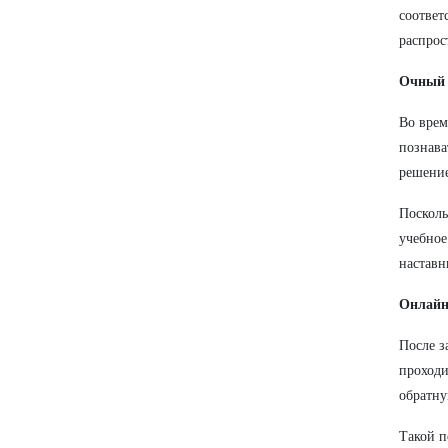
соответ
распрос
Очный 
Во врем
познава
решение
Посколь
учебное
наставн
Онлайн
После з
проходи
обратну
Такой п