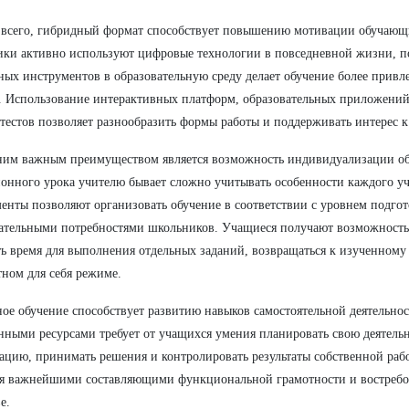
всего, гибридный формат способствует повышению мотивации обучающ
ки активно используют цифровые технологии в повседневной жизни, п
ых инструментов в образовательную среду делает обучение более прив
. Использование интерактивных платформ, образовательных приложений
тестов позволяет разнообразить формы работы и поддерживать интерес к
им важным преимуществом является возможность индивидуализации об
онного урока учителю бывает сложно учитывать особенности каждого у
енты позволяют организовать обучение в соответствии с уровнем подгот
ательными потребностями школьников. Учащиеся получают возможность
ь время для выполнения отдельных заданий, возвращаться к изученному 
ном для себя режиме.
ое обучение способствует развитию навыков самостоятельной деятельнос
нными ресурсами требует от учащихся умения планировать свою деятельн
цию, принимать решения и контролировать результаты собственной раб
я важнейшими составляющими функциональной грамотности и востребо
е.