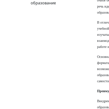
очное о
образование
речь ид
образов
В отлич
учебной
изучать
взаимод
работе 
Основна
формата
возможн
образов
самосто
Преиму
Внедрен
образов