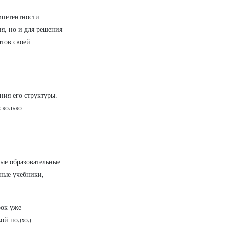
мпетентности.
я, но и для решения
атов своей
ния его структуры.
сколько
ые образовательные
ные учебники,
рок уже
ой подход