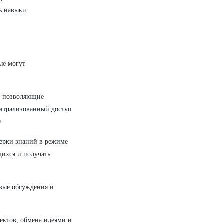
ь навыки
ые могут
, позволяющие
ентрализованный доступ
.
верки знаний в режиме
щихся и получать
овые обсуждения и
ектов, обмена идеями и