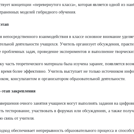
ствует концепции «перевернутого класса», которая является одной из наи
траненных моделей гибридного обучения.
этап
я непосредственного взаимодействия в классе основное внимание уделяе
тельной деятельности учащихся. Учитель организует обсуждения, практи
 проблемных задач, проведение экспериментов и выполнение творческих
ку часть теоретического материала была изучена заранее, появляется воз
 время более эффективно. Учитель выступает не только источником инф
иком, консультантом и организатором образовательной деятельности.
-этап закрепления
авершения очного занятия учащиеся могут выполнять задания на цифров
ть тестирование, участвовать в форумах или обсуждениях, а также полу
ю связь от учителя.
одход обеспечивает непрерывность образовательного процесса и способс