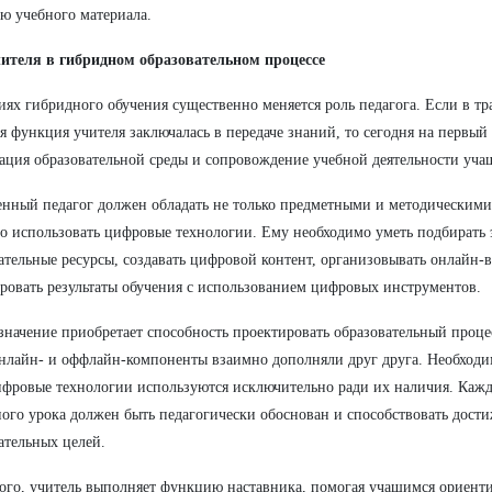
ю учебного материала.
чителя в гибридном образовательном процессе
иях гибридного обучения существенно меняется роль педагога. Если в 
я функция учителя заключалась в передаче знаний, то сегодня на первый
ация образовательной среды и сопровождение учебной деятельности уча
нный педагог должен обладать не только предметными и методическими
о использовать цифровые технологии. Ему необходимо уметь подбирать
ательные ресурсы, создавать цифровой контент, организовывать онлайн-
ровать результаты обучения с использованием цифровых инструментов.
значение приобретает способность проектировать образовательный проце
нлайн- и оффлайн-компоненты взаимно дополняли друг друга. Необходим
ифровые технологии используются исключительно ради их наличия. Каж
ого урока должен быть педагогически обоснован и способствовать дост
ательных целей.
ого, учитель выполняет функцию наставника, помогая учащимся ориенти