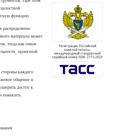
струментов. При этом
 целостной
ческую функцию.
е распределение
бного материала может
ов, тогда как очное
Регистрация Российской
книжной палаты,
ельности, проектной
международный стандартный
серийный номер ISSN: 2713-282X
е стороны каждого
, живое общение и
сширить доступ к
и повысить
ования