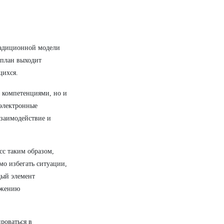
традиционной модели
 план выходит
щихся.
 компетенциями, но и
 электронные
взаимодействие и
сс таким образом,
о избегать ситуации,
дый элемент
ижению
роваться в