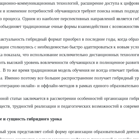
ационно-коммуникационных технологий, расширение доступа к цифров
м и изменение потребностей обучающихся требуют поиска новых подход
о процесса. Одним из наиболее перспективных направлений является ги
 объединяет традиционные очные формы взаимодействия с возможностям
актуальность гибридный формат приобрел в последние годы, когда обра
ации столкнулись с необходимостью быстро адаптироваться к новым усл
а показала, что использование исключительно дистанционных технологий
ить высокий уровень вовлеченности обучающихся и полноценное разви
. В то же время традиционная модель обучения не всегда отвечает треб
а. Именно поэтому все большее распространение получает гибридный у
нтеграцию онлайн- и оффлайн-методов в рамках единого образовательно
нной статьи заключается в рассмотрении особенностей организации гибр
еств, трудностей реализации и педагогических возможностей в соврем
е и сущность гибридного урока
ый урок представляет собой форму организации образовательной деятел