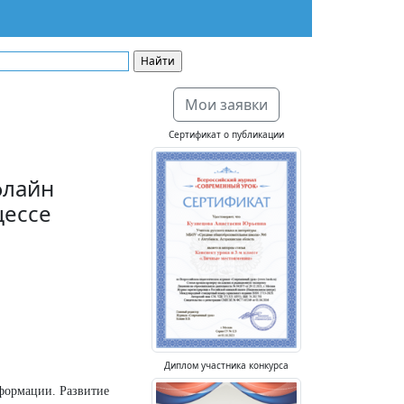
Мои заявки
Сертификат о публикации
флайн
цессе
Диплом участника конкурса
формации. Развитие