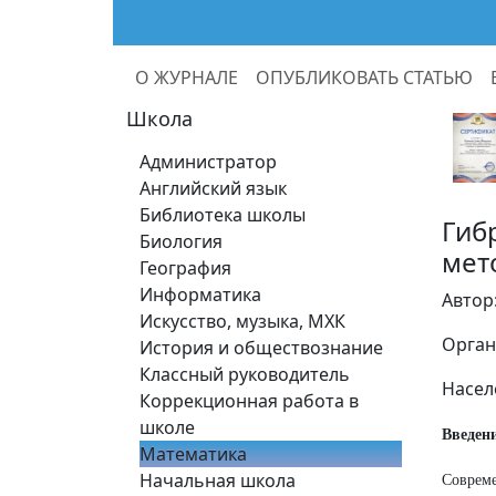
О ЖУРНАЛЕ
ОПУБЛИКОВАТЬ СТАТЬЮ
Школа
Администратор
Английский язык
Библиотека школы
Гиб
Биология
мет
География
Информатика
Автор
Искусство, музыка, МХК
Орган
История и обществознание
Классный руководитель
Насел
Коррекционная работа в
школе
Введен
Математика
Начальная школа
Совреме