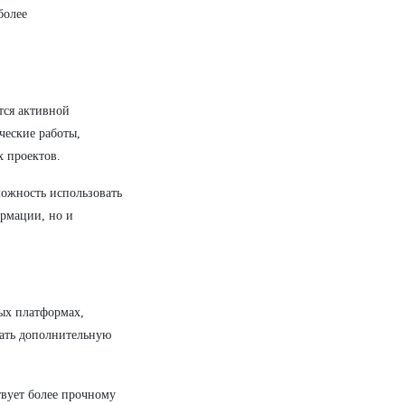
более
тся активной
ческие работы,
 проектов.
можность использовать
ормации, но и
ых платформах,
чать дополнительную
твует более прочному