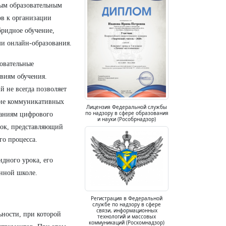
ым образовательным
ов к организации
бридное обучение,
и онлайн-образования.
зовательные
овиям обучения.
 не всегда позволяет
тие коммуникативных
Лицензия Федеральной службы
по надзору в сфере образования
ованиям цифрового
и науки (Рособрнадзор)
рок, представляющий
го процесса.
идного урока, его
енной школе.
Регистрация в Федеральной
службе по надзору в сфере
связи, информационных
ьности, при которой
технологий и массовых
коммуникаций (Роскомнадзор)