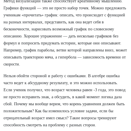
Метод визуализации также способствует креативному мышлению.
Графики функций — это не просто набор точек. Можно предложить
ученикам «прочитать» график: описать, что происходит с функцией
на разных интервалах, представить, как она ведет себя в
бесконечности, нарисовать возможный график по словесному
описанию. Хорошее упражнение — дать несколько графиков без
формул и попросить придумать истории, которые они описывают.
Например, график параболы, ветви которой направлены вниз, может
описывать траекторию мяча, а гипербола — зависимость времени от
скорости.
Нельзя обойти стороной и работу с ошибками. В алгебре ошибка
часто ведет к абсурдному результату, и это можно использовать.
Если ученик получил, что возраст человека равен -3 года, это повод
не просто исправить знак, а обсудить, в какой момент логика дала
сбой. Почему мы вообще верим, что корень уравнения должен быть
положительным? Как бы изменилось условие задачи, если бы
отрицательный возраст имел смысл? Такие вопросы тренируют
способность смотреть на проблему с разных сторон.