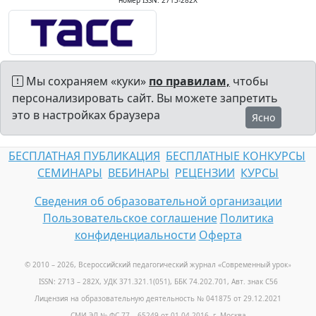
номер ISSN: 2713-282X
Мы сохраняем «куки»
по правилам,
чтобы
персонализировать сайт. Вы можете запретить
это в настройках браузера
Ясно
БЕСПЛАТНАЯ ПУБЛИКАЦИЯ
БЕСПЛАТНЫЕ КОНКУРСЫ
СЕМИНАРЫ
ВЕБИНАРЫ
РЕЦЕНЗИИ
КУРСЫ
Сведения об образовательной организации
Пользовательское соглашение
Политика
конфиденциальности
Оферта
© 2010 – 2026, Всероссийский педагогический журнал «Современный урок
»
ISSN: 2713 – 282X, УДК 371.321.1(051), ББК 74.202.701, Авт. знак С56
Лицензия на образовательную деятельность № 041875 от 29.12.2021
СМИ ЭЛ № ФС 77 – 65249 от 01.04.2016, г. Москва