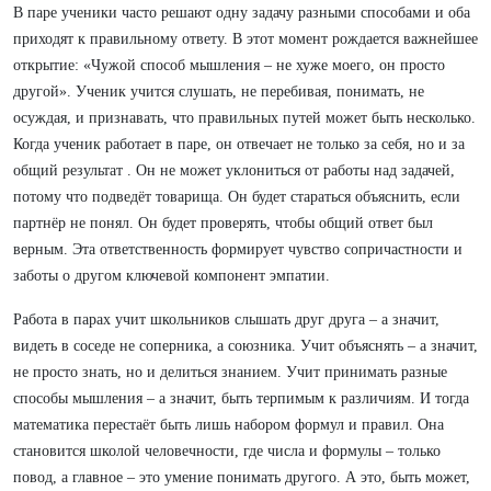
В паре ученики часто решают одну задачу разными способами и оба
приходят к правильному ответу. В этот момент рождается важнейшее
открытие: «Чужой способ мышления – не хуже моего, он просто
другой». Ученик учится слушать, не перебивая, понимать, не
осуждая, и признавать, что правильных путей может быть несколько.
Когда ученик работает в паре, он отвечает не только за себя, но и за
общий результат . Он не может уклониться от работы над задачей,
потому что подведёт товарища. Он будет стараться объяснить, если
партнёр не понял. Он будет проверять, чтобы общий ответ был
верным. Эта ответственность формирует чувство сопричастности и
заботы о другом ключевой компонент эмпатии.
Работа в парах учит школьников слышать друг друга – а значит,
видеть в соседе не соперника, а союзника. Учит объяснять – а значит,
не просто знать, но и делиться знанием. Учит принимать разные
способы мышления – а значит, быть терпимым к различиям. И тогда
математика перестаёт быть лишь набором формул и правил. Она
становится школой человечности, где числа и формулы – только
повод, а главное – это умение понимать другого. А это, быть может,