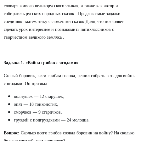
словаря живого великорусского языка», а также как автор и
собиратель русских народных сказок . Предлагаемые задачки
соединяют математику с сюжетами сказок Даля, что позволяет
сделать урок интереснее и познакомить пятиклассников с
творчеством великого земляка .
Задачка 1. «Война грибов с ягодами»
Старый боровик, всем грибам голова, решил собрать рать для войны
с ягодами. Он призвал:
волнушек — 12 старушек,
опят — 18 тонконогих,
сморчков — 9 старичков,
груздей с подгруздками — 24 молодца.
Вопрос:
Сколько всего грибов созвал боровик на войну? На сколько
больше груздей, чем волнушек?