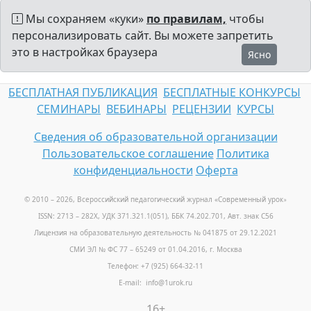
Мы сохраняем «куки»
по правилам,
чтобы
персонализировать сайт. Вы можете запретить
это в настройках браузера
Ясно
БЕСПЛАТНАЯ ПУБЛИКАЦИЯ
БЕСПЛАТНЫЕ КОНКУРСЫ
СЕМИНАРЫ
ВЕБИНАРЫ
РЕЦЕНЗИИ
КУРСЫ
Сведения об образовательной организации
Пользовательское соглашение
Политика
конфиденциальности
Оферта
© 2010 – 2026, Всероссийский педагогический журнал «Современный урок
»
ISSN: 2713 – 282X, УДК 371.321.1(051), ББК 74.202.701, Авт. знак С56
Лицензия на образовательную деятельность № 041875 от 29.12.2021
СМИ ЭЛ № ФС 77 – 65249 от 01.04.2016, г. Москва
Телефон: +7 (925) 664-32-11
E-mail: info@1urok.ru
16+