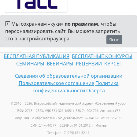
Мы сохраняем «куки»
по правилам,
чтобы
персонализировать сайт. Вы можете запретить
это в настройках браузера
Ясно
БЕСПЛАТНАЯ ПУБЛИКАЦИЯ
БЕСПЛАТНЫЕ КОНКУРСЫ
СЕМИНАРЫ
ВЕБИНАРЫ
РЕЦЕНЗИИ
КУРСЫ
Сведения об образовательной организации
Пользовательское соглашение
Политика
конфиденциальности
Оферта
© 2010 – 2026, Всероссийский педагогический журнал «Современный урок
»
ISSN: 2713 – 282X, УДК 371.321.1(051), ББК 74.202.701, Авт. знак С56
Лицензия на образовательную деятельность № 041875 от 29.12.2021
СМИ ЭЛ № ФС 77 – 65249 от 01.04.2016, г. Москва
Телефон: +7 (925) 664-32-11