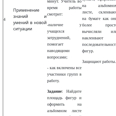
минут. Учитель во
на альбомно
время работы
Применение
листе, склеиваю
смотрит:
знаний и
на бумаге как он
4
умений в новой
-наличие у
более прост
ситуации
учащихся
вычисляли ил
затруднений,
наклеивают
помогает
последовательност
наводящими
фигур.
вопросами;
Защищают работы
- как включены все
участники групп в
работу.
Задание
: Найдите
площадь фигур и
оформить на
альбомном листе