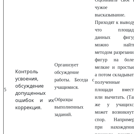
чужое
высказывание.
Приходят к выводу
что площад
данных фигу
можно найт
методом разрезани
фигур на боле
Организует
мелкие и простые
Контроль
обсуждение
а потом складыват
усвоения,
работы. Беседа с
полученные
обсуждение
учащимися.
5
площади вмест
допущенных
или вычитать. (Та
ошибок и их
Образцы
же у учащихс
коррекция.
выполненных
может возникнут
заданий.
спор. Например
при нахождени