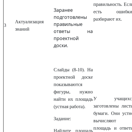
правильность. Есл
Заранее
есть ошибки
подготовлены
разбирают их.
Актуализация
правильные
3
знаний
ответы на
проектной
доски.
Слайды (8-10). На
проектной доске
показываются
фигуры, нужно
У учащихс
найти их площадь
заготовлены лист
(устная работа).
бумаги. Они устн
Задание:
вычисляют
площадь и ответ
Найдите площадь