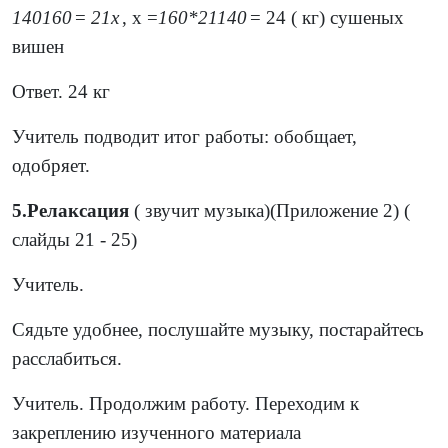
140
160
=
21
х
, х =
160
*
21
140
= 24 ( кг) сушеных
вишен
Ответ. 24 кг
Учитель подводит итог работы: обобщает,
одобряет.
5.Релаксация
( звучит музыка)(Приложение 2) (
слайды 21 - 25)
Учитель.
Сядьте удобнее, послушайте музыку, постарайтесь
расслабиться.
Учитель. Продолжим работу. Переходим к
закреплению изученного материала