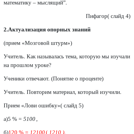
математику – мыслящий”.
Пифагор( слайд 4)
2.Актуализация опорных знаний
(прием «Мозговой штурм»)
Учитель. Как называлась тема, которую мы изучали
на прошлом уроке?
Ученики отвечают. (Понятие о проценте)
Учитель. Повторим материал, который изучили.
Прием «Лови ошибку»( слайд 5)
а)5 % =
5
100
,
б)
120 % =
12
100
(
12
10
),