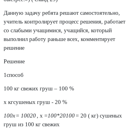
Данную задачу ребята решают самостоятельно,
учитель контролирует процесс решения, работает
со слабыми учащимися, учащийся, который
выполнил работу раньше всех, комментирует
решение
Решение
1способ
100 кг свежих груш – 100 %
х кгсушеных груш - 20 %
100
х
=
100
20
, х =
100
*
20
100
= 20 ( кг) сушеных
груш из 100 кг свежих