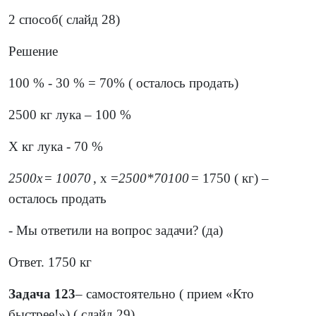
2 способ( слайд 28)
Решение
100 % - 30 % = 70% ( осталось продать)
2500 кг лука – 100 %
Х кг лука - 70 %
2500
х
=
100
70
, х =
2500
*
70
100
= 1750 ( кг) –
осталось продать
- Мы ответили на вопрос задачи? (да)
Ответ. 1750 кг
Задача 123
– самостоятельно ( прием «Кто
быстрее!») ( слайд 29)