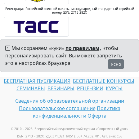
Регистрация Российской книжной палаты, международный стандартный серийный
номер ISSN: 2713-282X
Мы сохраняем «куки»
по правилам,
чтобы
персонализировать сайт. Вы можете запретить
это в настройках браузера
Ясно
БЕСПЛАТНАЯ ПУБЛИКАЦИЯ
БЕСПЛАТНЫЕ КОНКУРСЫ
СЕМИНАРЫ
ВЕБИНАРЫ
РЕЦЕНЗИИ
КУРСЫ
Сведения об образовательной организации
Пользовательское соглашение
Политика
конфиденциальности
Оферта
© 2010 – 2026, Всероссийский педагогический журнал «Современный урок
»
ISSN: 2713 – 282X, УДК 371.321.1(051), ББК 74.202.701, Авт. знак С56