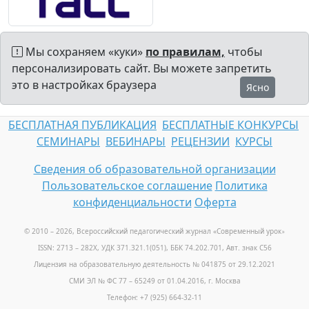
Мы сохраняем «куки»
по правилам,
чтобы
персонализировать сайт. Вы можете запретить
это в настройках браузера
Ясно
БЕСПЛАТНАЯ ПУБЛИКАЦИЯ
БЕСПЛАТНЫЕ КОНКУРСЫ
СЕМИНАРЫ
ВЕБИНАРЫ
РЕЦЕНЗИИ
КУРСЫ
Сведения об образовательной организации
Пользовательское соглашение
Политика
конфиденциальности
Оферта
© 2010 – 2026, Всероссийский педагогический журнал «Современный урок
»
ISSN: 2713 – 282X, УДК 371.321.1(051), ББК 74.202.701, Авт. знак С56
Лицензия на образовательную деятельность № 041875 от 29.12.2021
СМИ ЭЛ № ФС 77 – 65249 от 01.04.2016, г. Москва
Телефон: +7 (925) 664-32-11