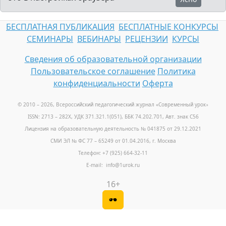
БЕСПЛАТНАЯ ПУБЛИКАЦИЯ
БЕСПЛАТНЫЕ КОНКУРСЫ
СЕМИНАРЫ
ВЕБИНАРЫ
РЕЦЕНЗИИ
КУРСЫ
Сведения об образовательной организации
Пользовательское соглашение
Политика
конфиденциальности
Оферта
© 2010 – 2026, Всероссийский педагогический журнал «Современный урок
»
ISSN: 2713 – 282X, УДК 371.321.1(051), ББК 74.202.701, Авт. знак С56
Лицензия на образовательную деятельность № 041875 от 29.12.2021
СМИ ЭЛ № ФС 77 – 65249 от 01.04.2016, г. Москва
Телефон: +7 (925) 664-32-11
E-mail: info@1urok.ru
16+