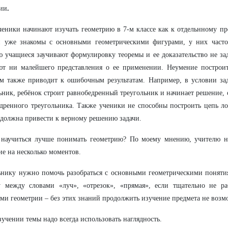
ии
.
ченики начинают изучать геометрию в 7-м классе как к отдельнному пре
и уже знакомы с основными геометрическими фигурами, у них часто
ю учащиеся заучивают формулировку теоремы и ее доказательство не за
ют ни малейшего представления о ее применении. Неумение построи
м также приводит к ошибочным результатам. Например, в условии за
ьник, ребёнок строит равнобедренный треугольник и начинает решение, 
дренного треугольника. Также ученики не способны построить цепь л
 должна привести к верному решению задачи.
 научиться лучше понимать геометрию? По моему мнению, учителю на
е на несколько моментов.
ьнику нужно помочь разобраться с основными геометрическими понят
у между словами «луч», «отрезок», «прямая», если тщательно не р
ми геометрии – без этих знаний продолжить изучение предмета не возм
зучении темы надо всегда использовать наглядность.