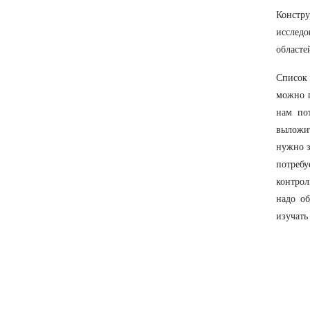
Констр
исследо
областе
Список
можно г
нам пот
выложит
нужно з
потребу
контрол
надо об
изучать