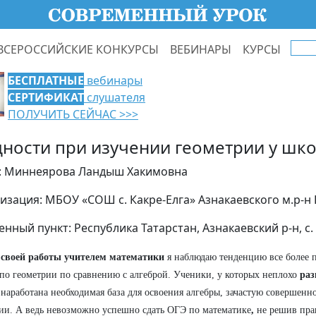
ВСЕРОССИЙСКИЕ КОНКУРСЫ
ВЕБИНАРЫ
КУРСЫ
БЕСПЛАТНЫЕ
вебинары
СЕРТИФИКАТ
слушателя
ПОЛУЧИТЬ СЕЙЧАС >>>
дности при изучении геометрии у шк
: Миннеярова Ландыш Хакимовна
изация: МБОУ «CОШ с. Какре-Елга» Азнакаевского м.р-н 
енный пункт: Республика Татарстан, Азнакаевский р-н, с.
своей работы учителем математики
я наблюдаю тенденцию все более 
по геометрии по сравнению с алгеброй. Ученики, у которых неплохо
раз
 наработана необходимая база для освоения алгебры, зачастую совершенн
ии. А ведь невозможно успешно сдать ОГЭ по математике
,
не решив пра