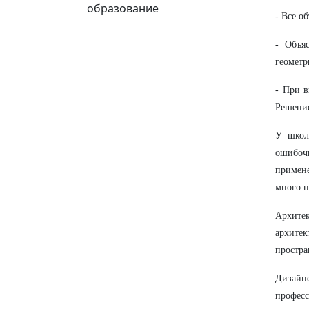
образование
- Все о
- Объя
геометр
- При в
Решение
У школ
ошибоч
примене
много п
Архитек
архите
простра
Дизайн
професс