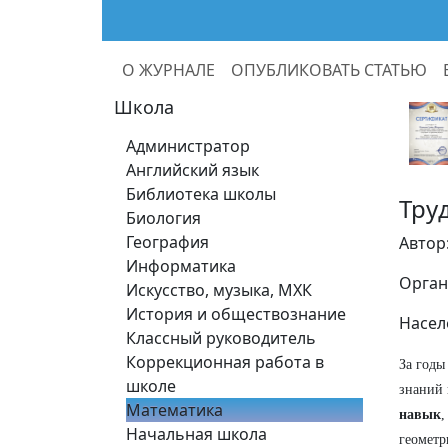
О ЖУРНАЛЕ
ОПУБЛИКОВАТЬ СТАТЬЮ
Школа
Администратор
Английский язык
Библиотека школы
Тру
Биология
География
Автор
Информатика
Орган
Искусство, музыка, МХК
История и обществознание
Насел
Классный руководитель
Коррекционная работа в
За годы
школе
знаний 
Математика
навык
,
Начальная школа
геометр