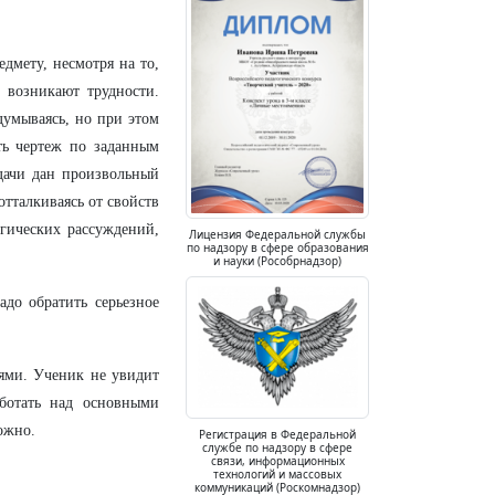
дмету, несмотря на то,
 возникают трудности.
думываясь, но при этом
ть чертеж по заданным
дачи дан произвольный
отталкиваясь от свойств
огических рассуждений,
Лицензия Федеральной службы
по надзору в сфере образования
и науки (Рособрнадзор)
до обратить серьезное
иями. Ученик
не увидит
аботать над основными
ожно.
Регистрация в Федеральной
службе по надзору в сфере
связи, информационных
технологий и массовых
коммуникаций (Роскомнадзор)