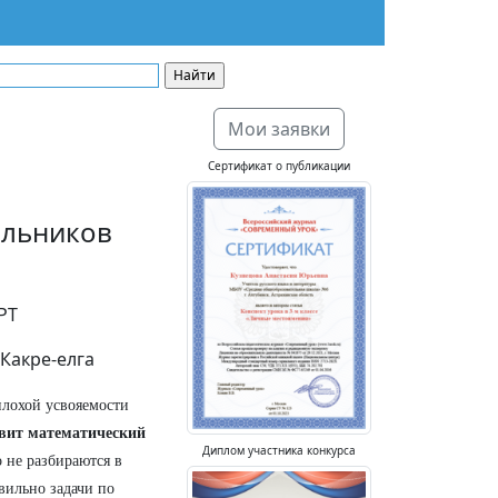
Мои заявки
Сертификат о публикации
ольников
РТ
 Какре-елга
плохой усвояемости
вит математический
Диплом участника конкурса
о не разбираются в
вильно задачи по