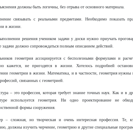
бъяснения должны быть логичны, без отрыва от основного материала.
снение связывать с реальными предметами. Необходимо показать пр
ии в жизни.
ыполнении решения учеником задачи у доски нужно приучать проговар
 задачи должно сопровождаться полным описанием действий.
ьников геометрия ассоциируется с бесполезными формулами и расче
но кажется, не пригодятся в жизни.
Хотелось подробней останов
нии геометрии в жизни. Математика, и в частности, геометрия нужны н
рофессий, связанных с геометрией.
тура – это профессия, которая требует знание точных наук. Как и в др
ктуре используется геометрия. Ни одно проектирование не обход
нственной формы сооружения.
ер – сложная, но творческая и очень интересная профессия. Те, к
ию, должны изучить черчение, геометрию и другие специальные програ