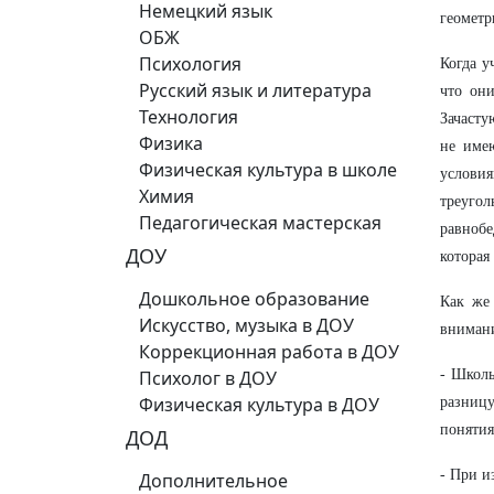
Немецкий язык
геометр
ОБЖ
Психология
Когда у
Русский язык и литература
что он
Технология
Зачасту
Физика
не име
Физическая культура в школе
условия
Химия
треугол
Педагогическая мастерская
равнобе
ДОУ
которая
Дошкольное образование
Как же
Искусство, музыка в ДОУ
внимани
Коррекционная работа в ДОУ
Психолог в ДОУ
- Школ
Физическая культура в ДОУ
разниц
понятия
ДОД
- При и
Дополнительное