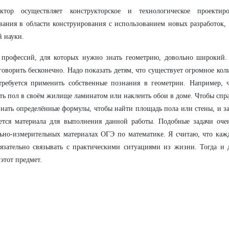
уктор осуществляет конструкторское и технологическое проекти
вания в области конструирования с использованием новых разработок
й науки.
 профессий, для которых нужно знать геометрию, довольно широкий.
оворить бесконечно. Надо показать детям, что существует огромное кол
ребуется применить собственные познания в геометрии. Например, ч
ь пол в своём жилище ламинатом или наклеить обои в доме. Чтобы справ
нать определённые формулы, чтобы найти площадь пола или стены, и за
ется материала для выполнения данной работы. Подобные задачи очен
ьно-измерительных материалах ОГЭ по математике. Я считаю, что каж
язательно связывать с практическими ситуациями из жизни. Тогда и 
 этот предмет.