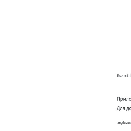
Bse.sci
Прило
Для д
Опублико