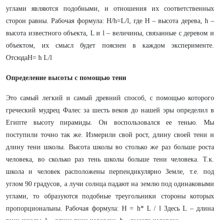
углами являются подобными, и отношения их соответственных
сторон равны. Рабочая формула: H/h=L/l, где H – высота дерева, h –
высота известного объекта, L и l – величины, связанные с деревом и
объектом, их смысл будет пояснен в каждом эксперименте.
ОтсюдаH= h L/l
Определение высоты с помощью тени
Это самый легкий и самый древний способ, с помощью которого
греческий мудрец Фалес за шесть веков до нашей эры определил в
Египте высоту пирамиды. Он воспользовался ее тенью. Мы
поступили точно так же. Измерили свой рост, длину своей тени и
длину тени школы. Высота школы во столько же раз больше роста
человека, во сколько раз тень школы больше тени человека. Т.к.
школа и человек расположены перпендикулярно Земле, т.е. под
углом 90 градусов, а лучи солнца падают на землю под одинаковыми
углами, то образуются подобные треугольники стороны которых
пропорциональны. Рабочая формула: H = h* L / l Здесь L – длина