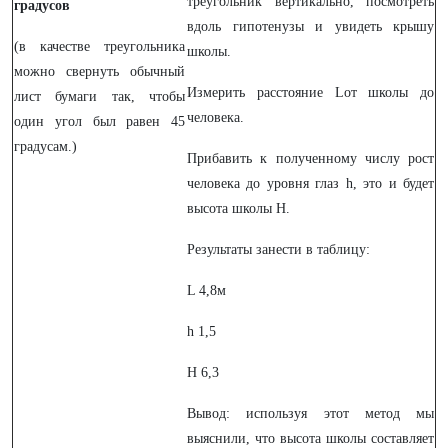
треугольник вертикально, посмотреть
градусов
вдоль гипотенузы и увидеть крышу
(в качестве треугольника
школы.
можно свернуть обычный
Измерить расстояние Lот школы до
лист бумаги так, чтобы
человека.
один угол был равен 45
градусам.)
Прибавить к полученному числу рост
человека до уровня глаз h, это и будет
высота школы H.
Результаты занести в таблицу:
L 4,8м
h 1,5
H 6,3
Вывод: используя этот метод мы
выяснили, что высота школы составляет