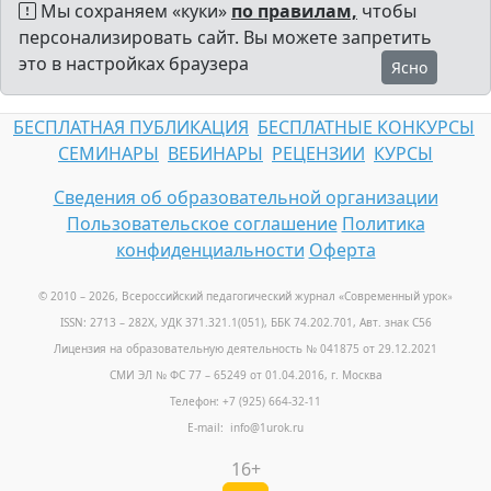
Мы сохраняем «куки»
по правилам,
чтобы
персонализировать сайт. Вы можете запретить
это в настройках браузера
Ясно
БЕСПЛАТНАЯ ПУБЛИКАЦИЯ
БЕСПЛАТНЫЕ КОНКУРСЫ
СЕМИНАРЫ
ВЕБИНАРЫ
РЕЦЕНЗИИ
КУРСЫ
Сведения об образовательной организации
Пользовательское соглашение
Политика
конфиденциальности
Оферта
© 2010 – 2026, Всероссийский педагогический журнал «Современный урок
»
ISSN: 2713 – 282X, УДК 371.321.1(051), ББК 74.202.701, Авт. знак С56
Лицензия на образовательную деятельность № 041875 от 29.12.2021
СМИ ЭЛ № ФС 77 – 65249 от 01.04.2016, г. Москва
Телефон: +7 (925) 664-32-11
E-mail: info@1urok.ru
16+