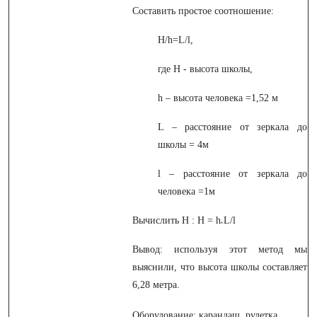
Составить простое соотношение:
H/h=L/l,
где H - высота школы,
h – высота человека =1,52 м
L – расстояние от зеркала до
школы = 4м
l – расстояние от зеркала до
человека =1м
Вычислить H : H = h
L/l
*
Вывод: используя этот метод мы
выяснили, что высота школы составляет
6,28 метра.
Оборудование: карандаш, рулетка.