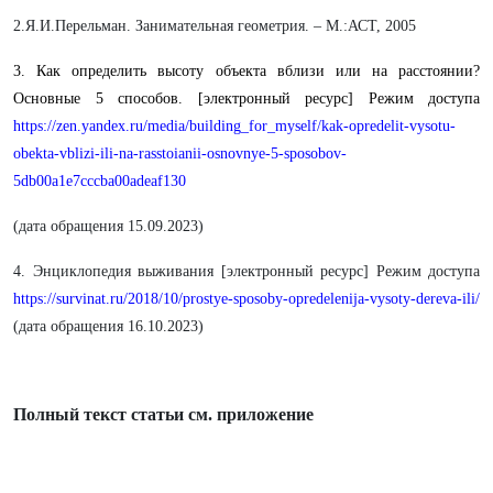
2.Я.И.Перельман. Занимательная геометрия. – М.:АСТ, 2005
3. Как определить высоту объекта вблизи или на расстоянии?
Основные 5 способов. [электронный ресурс] Режим доступа
https://zen.yandex.ru/media/building_for_myself/kak-opredelit-vysotu-
obekta-vblizi-ili-na-rasstoianii-osnovnye-5-sposobov-
5db00a1e7cccba00adeaf130
(дата обращения 15.09.2023)
4. Энциклопедия выживания [электронный ресурс] Режим доступа
https://survinat.ru/2018/10/prostye-sposoby-opredelenija-vysoty-dereva-ili/
(дата обращения 16.10.2023)
Полный текст статьи см. приложение