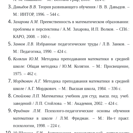
Давыдов В.В.
Теория развивающего обучения / В. В. Давыдов. –
М.: ИНТОР, 1996. – 544 с.
Захарова А.М
. Преемственность в математическом образовании:
проблемы и перспективы / А.М. Захарова, И.П. Волков. – СПб.:
КАРО, 2008. – 160 с.
Занков Л.В.
Избранные педагогические труды / Л.В. Занков. –
М.: Педагогика, 1990. – 424 с.
Колягин Ю.М
. Методика преподавания математики в средней
школе: Общая методика / Ю.М. Колягин. – М.: Просвещение,
1975. – 462 с.
Мордкович А.Г.
Методика преподавания математики в средней
школе / А.Г. Мордкович. – М.: Высшая школа, 1984. – 336 с.
Стойлова Л.П.
Математика: учебник для студ. высш. пед. учеб.
заведений / Л.П. Стойлова. – М.: Академия, 2002. – 424 с.
Фридман Л.М
. Психолого-педагогические основы обучения
математике в школе / Л.М. Фридман. – М.: Ин-т практ.
психологии, 1998. – 224 с.