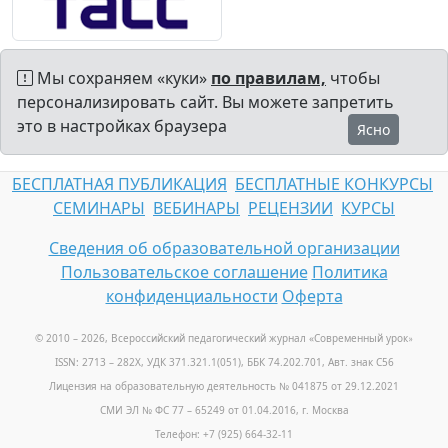
Мы сохраняем «куки»
по правилам,
чтобы
персонализировать сайт. Вы можете запретить
это в настройках браузера
Ясно
БЕСПЛАТНАЯ ПУБЛИКАЦИЯ
БЕСПЛАТНЫЕ КОНКУРСЫ
СЕМИНАРЫ
ВЕБИНАРЫ
РЕЦЕНЗИИ
КУРСЫ
Сведения об образовательной организации
Пользовательское соглашение
Политика
конфиденциальности
Оферта
© 2010 – 2026, Всероссийский педагогический журнал «Современный урок
»
ISSN: 2713 – 282X, УДК 371.321.1(051), ББК 74.202.701, Авт. знак С56
Лицензия на образовательную деятельность № 041875 от 29.12.2021
СМИ ЭЛ № ФС 77 – 65249 от 01.04.2016, г. Москва
Телефон: +7 (925) 664-32-11