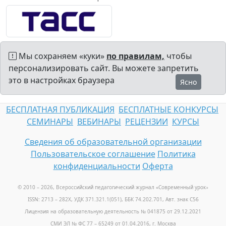
Мы сохраняем «куки»
по правилам,
чтобы
персонализировать сайт. Вы можете запретить
это в настройках браузера
Ясно
БЕСПЛАТНАЯ ПУБЛИКАЦИЯ
БЕСПЛАТНЫЕ КОНКУРСЫ
СЕМИНАРЫ
ВЕБИНАРЫ
РЕЦЕНЗИИ
КУРСЫ
Сведения об образовательной организации
Пользовательское соглашение
Политика
конфиденциальности
Оферта
© 2010 – 2026, Всероссийский педагогический журнал «Современный урок
»
ISSN: 2713 – 282X, УДК 371.321.1(051), ББК 74.202.701, Авт. знак С56
Лицензия на образовательную деятельность № 041875 от 29.12.2021
СМИ ЭЛ № ФС 77 – 65249 от 01.04.2016, г. Москва