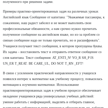
полученного при решении задачи.
Примеры практико-ориентированных задач на различных уроках
Английский язык Сообщение от капитана: "Уважаемые пассажиры, к
сожалению, наш радист заболел и не может выполнять свои
профессиональные обязанности, а нам срочно нужно прочитать
полученное сообщение на английском языке, но из-за проблем со
связью сообщение надо не только прочитать, но и расшифровать".
Учащиеся получают текст сообщения, в котором пропущены буквы.
Их задача – восстановить текст и отправить ответное сообщение со
слов капитана. Текст сообщения: AT_ENTI_N! YO_R SH_P IS
UN_ER T_REAT. BE CARE_UL, DO NOT T_RN _EFT!
В связи с усилением практической направленности у учащихся
появился интерес к математике как учебному процессу, повысилась
мотивация к изучению математики. Использование
практикоориентированных задач в учебном процессе обеспечивает
овладение учащимися ряда универсальных учебных действий:
умение работать с информацией, выделять и отбирать главное,
выстраивать собственные пути решения и обосновывать их, работать