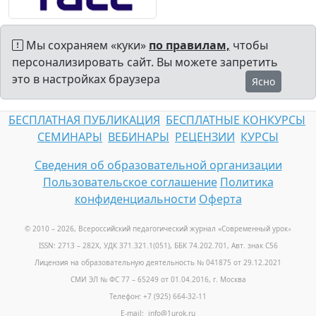
Мы сохраняем «куки»
по правилам,
чтобы
персонализировать сайт. Вы можете запретить
это в настройках браузера
Ясно
БЕСПЛАТНАЯ ПУБЛИКАЦИЯ
БЕСПЛАТНЫЕ КОНКУРСЫ
СЕМИНАРЫ
ВЕБИНАРЫ
РЕЦЕНЗИИ
КУРСЫ
Сведения об образовательной организации
Пользовательское соглашение
Политика
конфиденциальности
Оферта
© 2010 – 2026, Всероссийский педагогический журнал «Современный урок
»
ISSN: 2713 – 282X, УДК 371.321.1(051), ББК 74.202.701, Авт. знак С56
Лицензия на образовательную деятельность № 041875 от 29.12.2021
СМИ ЭЛ № ФС 77 – 65249 от 01.04.2016, г. Москва
Телефон: +7 (925) 664-32-11
E-mail: info@1urok.ru