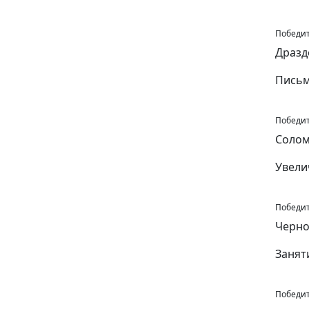
Победите
Дразд
Письм
Победите
Солом
Увели
Победите
Черно
Занят
Победите