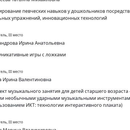
рование певческих навыков у дошкольников посредст
ьных упражнений, инновационных технологий
ль, III место
андрова Ирина Анатольевна
никативные игры с ложками
ль, III место
а Ирина Валентиновна
ект музыкального занятия для детей старшего возраста 
и необычными ударными музыкальными инструментами
ьзованием ИКТ: технологии интерактивного плаката)
ль, III место