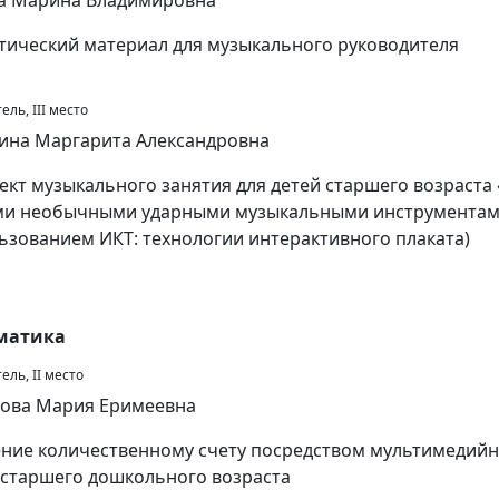
а Марина Владимировна
тический материал для музыкального руководителя
ль, III место
ина Маргарита Александровна
ект музыкального занятия для детей старшего возраста 
и необычными ударными музыкальными инструментами
ьзованием ИКТ: технологии интерактивного плаката)
матика
ель, II место
ова Мария Еримеевна
ние количественному счету посредством мультимедийн
 старшего дошкольного возраста