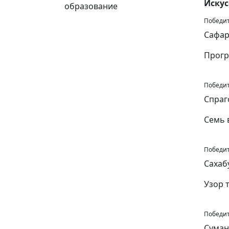
Искус
образование
Победит
Сафар
Прогр
Победит
Спраг
Семь 
Победит
Сахаб
Узор 
Победит
Суман