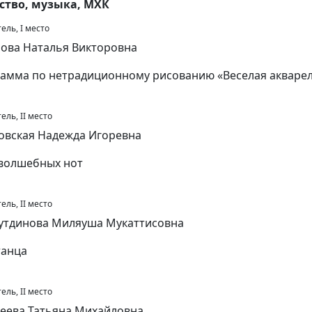
ство, музыка, МХК
ель, I место
ова Наталья Викторовна
амма по нетрадиционному рисованию «Веселая акваре
ель, II место
овская Надежда Игоревна
волшебных нот
ель, II место
утдинова Миляуша Мукаттисовна
танца
ель, II место
еева Татьяна Михайловна