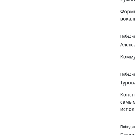
Форми
вокал
Победите
Алекс
Комму
Победите
Туров
Консп
самым
испол
Победите