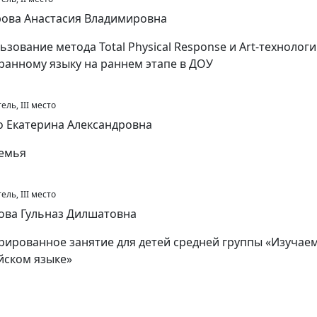
ова Анастасия Владимировна
ьзование метода Total Physical Response и Art-технолог
ранному языку на раннем этапе в ДОУ
ль, III место
 Екатерина Александровна
емья
ль, III место
ова Гульназ Дилшатовна
рированное занятие для детей средней группы «Изучаем
йском языке»