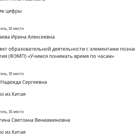
ие цифры
ль, III место
аева Ирина Алексеевна
ект образовательной деятельности с элементами позна
тия (ФЭМП) «Учимся понимать время по часам»
ль, III место
 Надежда Сергеевна
о из Китая
ль, III место
ина Светлана Вениаминовна
о из Китая