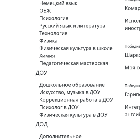
Немецкий язык
Комар
ОБЖ
Психология
Испол
Русский язык и литература
иност
Технология
Физика
Победите
Физическая культура в школе
Шарко
Химия
Педагогическая мастерская
Моя с
ДОУ
Дошкольное образование
Победите
Искусство, музыка в ДОУ
Гарип
Коррекционная работа в ДОУ
Интег
Психолог в ДОУ
англи
Физическая культура в ДОУ
ДОД
Дополнительное