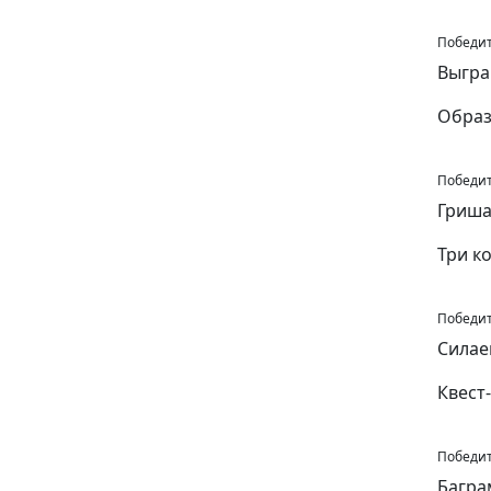
Победит
Выгра
Образ
Победит
Гриша
Три к
Победите
Силае
Квест
Победите
Багра