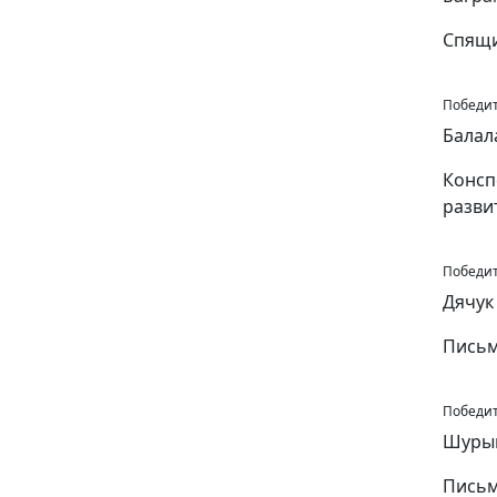
Спящ
Победите
Балал
Консп
разви
Победите
Дячук
Письм
Победите
Шурыг
Письм