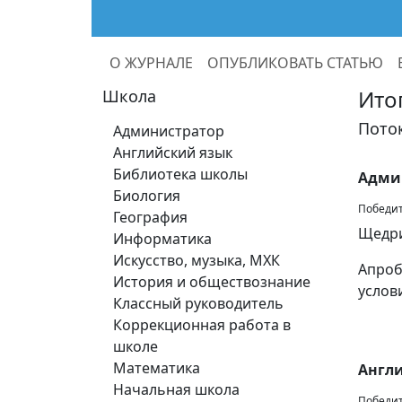
О ЖУРНАЛЕ
ОПУБЛИКОВАТЬ СТАТЬЮ
Ито
Школа
Поток
Администратор
Английский язык
Библиотека школы
Адми
Биология
Победите
География
Щедри
Информатика
Искусство, музыка, МХК
Апроб
История и обществознание
услов
Классный руководитель
Коррекционная работа в
школе
Математика
Англ
Начальная школа
Победит