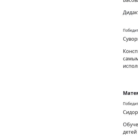
Басов
Дидак
Победите
Сувор
Консп
самым
испол
Мате
Победит
Сидор
Обуче
детей