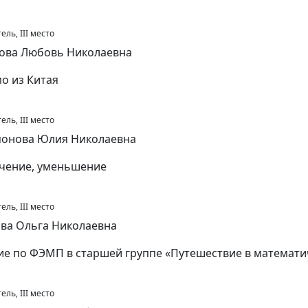
ль, III место
ова Любовь Николаевна
о из Китая
ль, III место
онова Юлия Николаевна
чение, уменьшение
ль, III место
ва Ольга Николаевна
ие по ФЭМП в старшей группе «Путешествие в математи
ль, III место