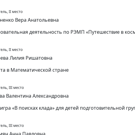
ель, II место
ненко Вера Анатольевна
овательная деятельность по РЭМП «Путешествие в кос
ель, II место
ева Лилия Ришатовна
ота в Математической стране
ль, III место
ва Валентина Александровна
-игра «В поисках клада» для детей подготовительной гр
ль, III место
мян Анна Павловна