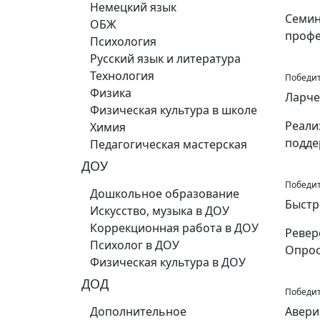
Немецкий язык
Семин
ОБЖ
профе
Психология
Русский язык и литература
Технология
Победите
Физика
Ларче
Физическая культура в школе
Реали
Химия
подде
Педагогическая мастерская
ДОУ
Победите
Дошкольное образование
Быстр
Искусство, музыка в ДОУ
Коррекционная работа в ДОУ
Ревер
Психолог в ДОУ
Опро
Физическая культура в ДОУ
ДОД
Победите
Дополнительное
Авери