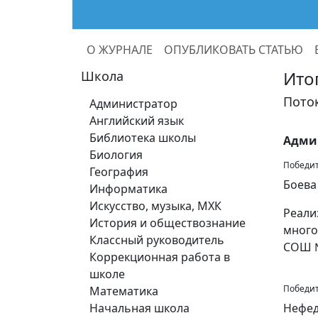
О ЖУРНАЛЕ
ОПУБЛИКОВАТЬ СТАТЬЮ
Ито
Школа
Поток
Администратор
Английский язык
Библиотека школы
Адми
Биология
Победит
География
Боева
Информатика
Искусство, музыка, МХК
Реали
История и обществознание
много
Классный руководитель
СОШ 
Коррекционная работа в
школе
Победит
Математика
Начальная школа
Нефед