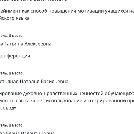
ейнмент как способ повышения мотивации учащихся на
йского языка
ель, II место
а Татьяна Алексеевна
конференция
ель, II место
стьяная Наталья Васильевна
рование духовно-нравственных ценностей обучающихс
йского языка через использование интегрированной 
рсовод»
ель, II место
ва Елена Валентиновна