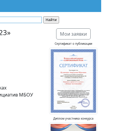
23»
Мои заявки
Сертификат о публикации
ках
нициатив МБОУ
Диплом участника конкурса