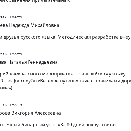
ни сравнения прилагательных
ель, II место
ева Надежда Михайловна
 и друзья русского языка. Методическая разработка вне
ель, II место
ва Наталья Геннадьевна
рий внеклассного мероприятия по английскому языку п
ic Rules Journey?» («Весёлое путешествие с правилами до
ния»)
ель, II место
рова Виктория Алексеевна
отечный бинарный урок «За 80 дней вокруг света»