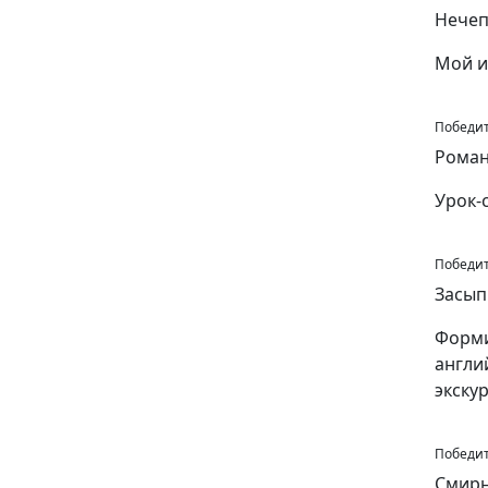
Нечеп
Мой и
Победит
Роман
Урок-
Победит
Засып
Форми
англи
экску
Победит
Смирн