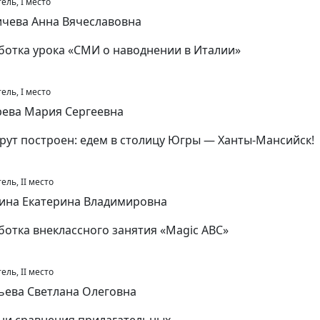
ель, I место
чева Анна Вячеславовна
ботка урока «СМИ о наводнении в Италии»
ель, I место
ева Мария Сергеевна
ут построен: едем в столицу Югры — Ханты-Мансийск!
ель, II место
ина Екатерина Владимировна
ботка внеклассного занятия «Magic ABC»
ель, II место
ьева Светлана Олеговна