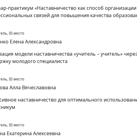
ар-практикум «Наставничество как способ организаци
ссиональных связей для повышения качества образова
ль, III место
нко Елена Александровна
зация модели наставничества «учитель – учитель» чере
ржку молодого специалиста
ль, III место
ова Алла Вячеславовна
сивное наставничество для оптимального использован
сникум
ль, III место
на Екатерина Алексеевна