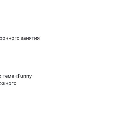
урочного занятия
о теме «Funny
рожного