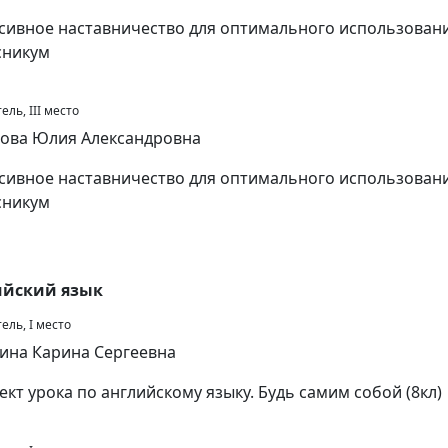
сивное наставничество для оптимального использован
сникум
ль, III место
ова Юлия Александровна
сивное наставничество для оптимального использован
сникум
ийский язык
ель, I место
ина Карина Сергеевна
ект урока по английскому языку. Будь самим собой (8кл)