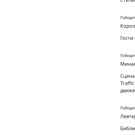
Степе
Победит
Корол
Гости
Победит
Минае
Сцена
Traff
движе
Победит
Левте
Библи