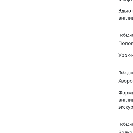
Эдьют
англи
Победит
Попов
Урок-
Победит
Хворо
Форми
англи
экску
Победит
Волко