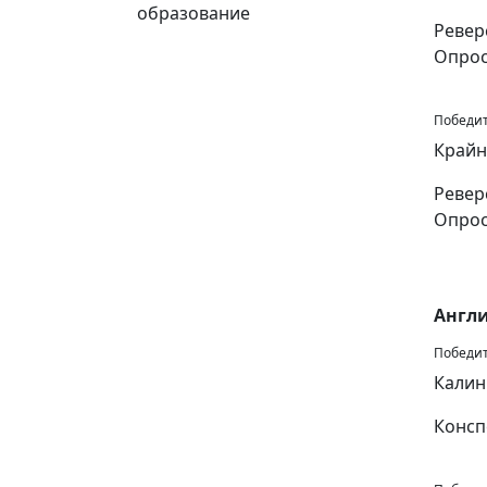
образование
Ревер
Опро
Победите
Крайн
Ревер
Опро
Англ
Победит
Калин
Консп