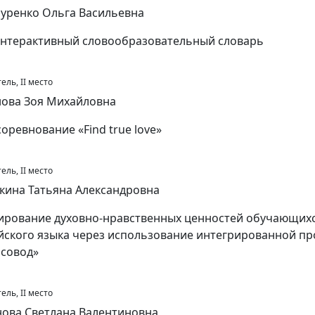
уренко Ольга Васильевна
нтерактивный словообразовательный словарь
ель, II место
ова Зоя Михайловна
соревнование «Find true love»
ель, II место
кина Татьяна Александровна
рование духовно-нравственных ценностей обучающихс
йского языка через использование интегрированной 
рсовод»
ель, II место
ова Светлана Валентиновна