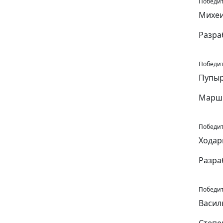
Победит
Михеи
Разра
Победит
Пупыр
Маршр
Победит
Ходар
Разра
Победит
Васил