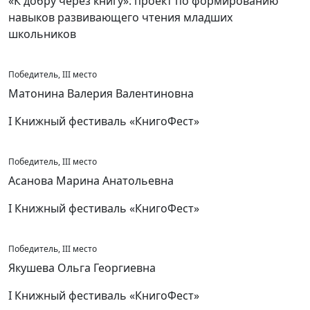
«К добру через книгу»: проект по формированию
навыков развивающего чтения младших
школьников
Победитель, III место
Матонина Валерия Валентиновна
I Книжный фестиваль «КнигоФест»
Победитель, III место
Асанова Марина Анатольевна
I Книжный фестиваль «КнигоФест»
Победитель, III место
Якушева Ольга Георгиевна
I Книжный фестиваль «КнигоФест»