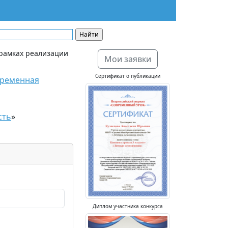
 рамках реализации
Мои заявки
Сертификат о публикации
временная
сть
»
Диплом участника конкурса