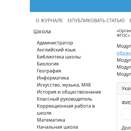
О ЖУРНАЛЕ
ОПУБЛИКОВАТЬ СТАТЬЮ
Школа
«Орган
ФГОС»
Администратор
Модул
Английский язык
образ
Библиотека школы
Модул
Биология
Модул
География
Модул
Информатика
Искусство, музыка, МХК
Ука
История и обществознание
Классный руководитель
ФИО
Коррекционная работа в
школе
Математика
Начальная школа
Дол