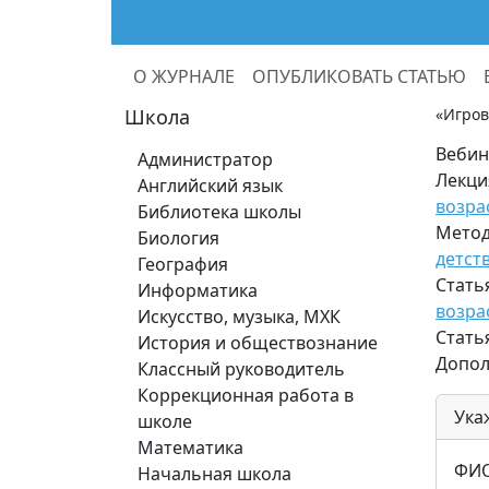
О ЖУРНАЛЕ
ОПУБЛИКОВАТЬ СТАТЬЮ
Школа
«Игров
Вебин
Администратор
Лекци
Английский язык
возра
Библиотека школы
Метод
Биология
детст
География
Стать
Информатика
возра
Искусство, музыка, МХК
Стать
История и обществознание
Допол
Классный руководитель
Коррекционная работа в
Ука
школе
Математика
ФИО
Начальная школа