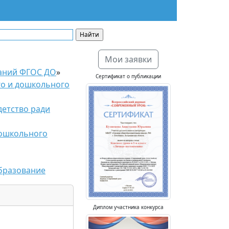
Мои заявки
ваний ФГОС ДО
»
Сертификат о публикации
го и дошкольного
детство ради
дошкольного
бразование
Диплом участника конкурса