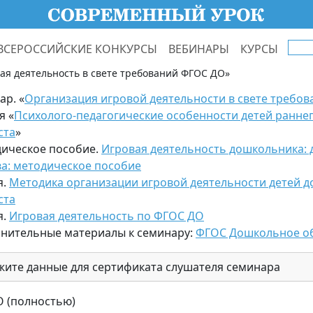
ВСЕРОССИЙСКИЕ КОНКУРСЫ
ВЕБИНАРЫ
КУРСЫ
ая деятельность в свете требований ФГОС ДО»
ар. «
Организация игровой деятельности в свете требо
я «
Психолого-педагогические особенности детей ранне
ста
»
ическое пособие.
Игровая деятельность дошкольника: 
ва: методическое пособие
я.
Методика организации игровой деятельности детей 
ста
я.
Игровая деятельность по ФГОС ДО
нительные материалы к семинару:
ФГОС Дошкольное о
жите данные для сертификата слушателя семинара
 (полностью)