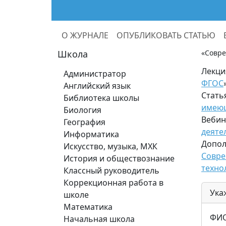
О ЖУРНАЛЕ
ОПУБЛИКОВАТЬ СТАТЬЮ
Школа
«Совре
Лекция
Администратор
ФГОС
Английский язык
Стать
Библиотека школы
имеющ
Биология
Вебин
География
деяте
Информатика
Допол
Искусство, музыка, МХК
Совре
История и обществознание
техно
Классный руководитель
Коррекционная работа в
Ука
школе
Математика
ФИО
Начальная школа