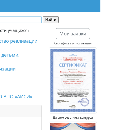
сти учащихся»
Мои заявки
ство реализации
Сертификат о публикации
 детьми,
изации
АО ВПО «АИСИ»
Диплом участника конкурса