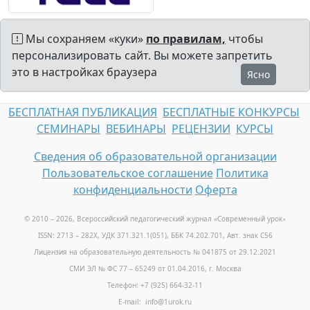
Мы сохраняем «куки»
по правилам,
чтобы
персонализировать сайт. Вы можете запретить
это в настройках браузера
Ясно
БЕСПЛАТНАЯ ПУБЛИКАЦИЯ
БЕСПЛАТНЫЕ КОНКУРСЫ
СЕМИНАРЫ
ВЕБИНАРЫ
РЕЦЕНЗИИ
КУРСЫ
Сведения об образовательной организации
Пользовательское соглашение
Политика
конфиденциальности
Оферта
© 2010 – 2026, Всероссийский педагогический журнал «Современный урок
»
ISSN: 2713 – 282X, УДК 371.321.1(051), ББК 74.202.701, Авт. знак С56
Лицензия на образовательную деятельность № 041875 от 29.12.2021
СМИ ЭЛ № ФС 77 – 65249 от 01.04.2016, г. Москва
Телефон: +7 (925) 664-32-11
E-mail: info@1urok.ru