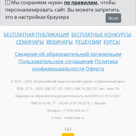
Мы сохраняем «куки»
по правилам,
чтобы
персонализировать сайт. Вы можете запретить
это в настройках браузера
Ясно
БЕСПЛАТНАЯ ПУБЛИКАЦИЯ
БЕСПЛАТНЫЕ КОНКУРСЫ
СЕМИНАРЫ
ВЕБИНАРЫ
РЕЦЕНЗИИ
КУРСЫ
Сведения об образовательной организации
Пользовательское соглашение
Политика
конфиденциальности
Оферта
© 2010 – 2026, Всероссийский педагогический журнал «Современный урок
»
ISSN: 2713 – 282X, УДК 371.321.1(051), ББК 74.202.701, Авт. знак С56
Лицензия на образовательную деятельность № 041875 от 29.12.2021
СМИ ЭЛ № ФС 77 – 65249 от 01.04.2016, г. Москва
Телефон: +7 (925) 664-32-11
E-mail: info@1urok.ru
16+