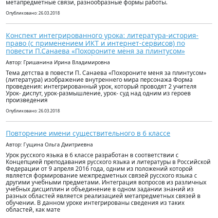
метапредметные связи, разнообразные формы работы.
Опубликовано: 26.03.2018
Конспект интегрированного урока: литература-история-
право (с применением ИКТ и интернет-сервисов) по
повести П.Санаева «Похороните меня за плинтусом»
Автор: Гришанина Ирина Владимировна
Тема детства в повести П. Санаева «Похороните меня за плинтусом»
(литература) изображение внутреннего мира персонажа Форма
проведения: интегрированный урок, который проводят 2 учителя
Урок- диспут, урок-размышление, урок- суд над одним из героев
произведения
Опубликовано: 26.03.2018
Повторение имени существительного в 6 классе
Автор: Гущина Ольга Дмитриевна
Урок русского языка в 6 классе разработан в соответствии с
Концепцией преподавания русского языка и литературы в Российской
Федерации от 9 апреля 2016 года, одним из положений которой
является формирование межпредметных связей русского языка с
другими учебными предметами. Интеграция вопросов из различных
учебных дисциплин и объединение в одном задании знаний из
разных областей является реализацией метапредметных связей в
обучении. В данном уроке интегрированы сведения из таких
областей, как мате