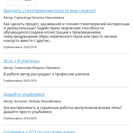
Выучить стихотворение:просто или сложно?
Автор: Сорокопуд Наталья Николаевна
Как сделать процесс заучивания и чтения стихотворений интересным
и увлекательным? Задействуем творческие способности
обучающихся:создаем иллюстрации к произведениям,
поем,продумываем образ лирического героя или просто читаем
наизусть вместе с другом...
Опубликовано: 29.03.2018
Эссе « Я учитель»
Автор: Саменкова Марина Юрьевна
В работе автор рассуждает о профессии учителя.
Опубликовано: 29.03.2018
Давайте улыбнёмся
Автор: Антосюк Любовь Михайловна
Как воспринимать в серьёзных работах выпускников всякие ляпы?
Давайте просто улыбнёмся.
Опубликовано: 29.03.2018
Готовимся к ЕГЭ по русскому языку