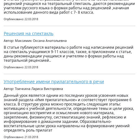
рецензий учащихся на театральный спектакль ,даются рекомендации
учителям русского языка о формах работы над рецензией ,начиная
использование данного вида работ с 7- 8 класса.
Опубликовано: 22.03.2018
Рецензия на спектакль
Автор: Максимик Оксана Анатольевна
В статье публикуются материалы о работе над написанием рецензий
на спектакль учащимися 9-11 классов, также, в приложении к статье,
даны рекомендации учащимся и учителям о формах работы над
театральной рецензией..
Опубликовано: 22.03.2018
Употребление имени прилагательного в речи
Автор: Тоичкина Лариса Викторовна
Данный урок является одним из последних уроков усвоения новых
знаний раздела «Имя прилагательное» и соответствует программе 6
класса. В структуре урока можно проследить следующие этапы:
мотивацию к учебной деятельности, определение темы и цели урока,
организацию восприятия и осмысления нового материала,
закрепление, физминутку, систематизацию знаний, рефлексию и
информирование о домашнем задании. Образовательно-
воспитательные цели урока направлены на формирование умений
определять роль прилагат
Опубликовано: 21.03.2018