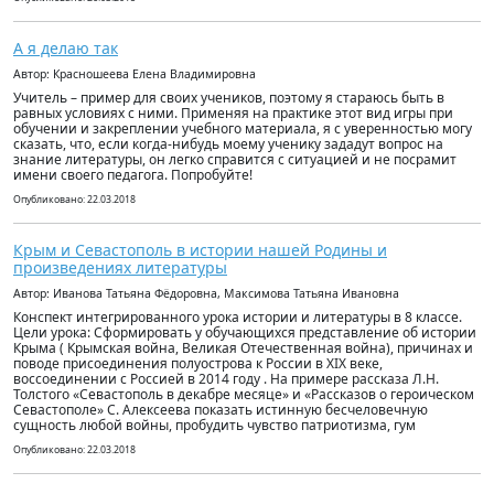
А я делаю так
Автор: Красношеева Елена Владимировна
Учитель – пример для своих учеников, поэтому я стараюсь быть в
равных условиях с ними. Применяя на практике этот вид игры при
обучении и закреплении учебного материала, я с уверенностью могу
сказать, что, если когда-нибудь моему ученику зададут вопрос на
знание литературы, он легко справится с ситуацией и не посрамит
имени своего педагога. Попробуйте!
Опубликовано: 22.03.2018
Крым и Севастополь в истории нашей Родины и
произведениях литературы
Автор: Иванова Татьяна Фёдоровна, Максимова Татьяна Ивановна
Конспект интегрированного урока истории и литературы в 8 классе.
Цели урока: Сформировать у обучающихся представление об истории
Крыма ( Крымская война, Великая Отечественная война), причинах и
поводе присоединения полуострова к России в XIX веке,
воссоединении с Россией в 2014 году . На примере рассказа Л.Н.
Толстого «Севастополь в декабре месяце» и «Рассказов о героическом
Севастополе» С. Алексеева показать истинную бесчеловечную
сущность любой войны, пробудить чувство патриотизма, гум
Опубликовано: 22.03.2018