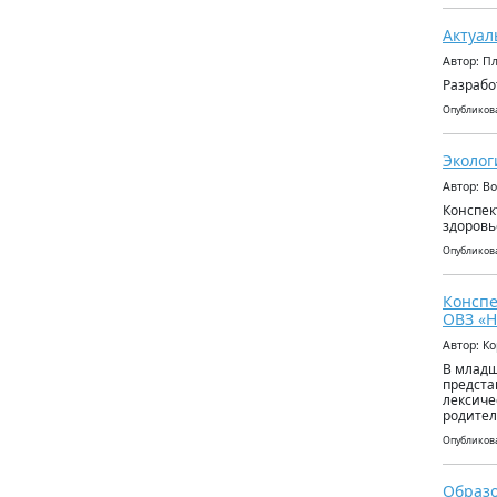
Актуал
Автор: П
Разрабо
Опубликова
Эколог
Автор: В
Конспек
здоровь
Опубликова
Конспе
ОВЗ «Н
Автор: К
В младш
предста
лексиче
родител
Опубликова
Образо