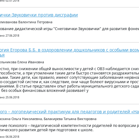
но: 02.07.2018
ички-Звуковички против дисграфии
алихванова Валентина Петровна
ование дидактической игры "Снеговички-Звуковички" для развития фоне
но: 27.06.2018
огия Егорова Б.Б. в оздоровлении дошкольников с особыми во
ья
ельникова Елена Ивановна
естно, при снижении общей выносливости у детей с ОВЗ наблюдается сн
пособности, а при утомлении такие дети быстро становятся раздражител
ыми. Такие дети, как правило, имеют сопутствующие заболевания нервно
о-сосудистой систем и, как следствие, они чаще болеют вирусными и про
аниями. В статье представлен опыт работы муниципального детского сада 
 без особых финансовых вложений развивает у
но: 25.06.2018
ого – логопедический практикум для педагогов и родителей «Н
аскина Ольга Николаевна, Балакирева Татьяна Викторовна
ие психолого – педагогической компетентности родителей по вопросам р
гического развития детей при подготовке к школе.
но: 06.06.2018