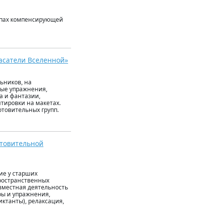
уппах компенсирующей
пасатели Вселенной»
ьников, на
ные упражнения,
а и фантазии,
тировки на макетах.
товительных групп.
отовительной
ие у старших
ространственных
вместная деятельность
ры и упражнения,
иктанты), релаксация,