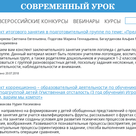
ВСЕРОССИЙСКИЕ КОНКУРСЫ
ВЕБИНАРЫ
КУРСЫ
кт итогового занятия в подготовительной группе по теме: «Пре
иряева Светлана Евгеньевна, Подогова Марина Геннадьевна, Багаутдинова Альфия
акарияевна
аем вам конспект заключительного занятия учителя-логопеда с детьми п
руппе. Данный материал может быть полезен учителям-логопедам, воспит
вительных групп, а также родителям дошкольников и учащихся 1-2 классо
оваться с группой разновозрастных детей, поскольку задания несложные, 
ительности, наблюдательности и внимания.
но: 20.07.2018
кт коррекционно – образовательной деятельности по обучени
 подгруппой детей (Умственная отсталость (3 год обучения) Игр
, варим мы компот»
рмакова Нурия Насимовна
 направлено на формирование у детей обобщенных представлений о профе
е занятия дети учатся квалифицировать фрукты, рассказывают о фруктах 
ы. На занятии созданы условия для развития психических процессов вним
я, воображения. Развиваются познавательные процессы (восприятия, р
ктуальные процессы (ориентировка в задании, способа выполнения задан
выполнять операции сравнения,