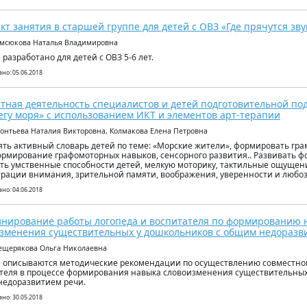
кт занятия в старшей группе для детей с ОВЗ «Где прячутся зву
омсюкова Наталья Владимировна
 разработано для детей с ОВЗ 5-6 лет.
но: 05.06.2018
тная деятельность специалистов и детей подготовительной по
егу моря» с использованием ИКТ и элементов арт-терапии
еонтьева Наталия Викторовна, Колмакова Елена Петровна
ть активный словарь детей по теме: «Морские жители», формировать гр
ормирование графомоторных навыков, сенсорного развития.. Развивать ф
ть умственные способности детей, мелкую моторику, тактильные ощущен
рации внимания, зрительной памяти, воображения, уверенности и любо
но: 04.06.2018
нирование работы логопеда и воспитателя по формированию 
зменения существительных у дошкольников с общим недоразв
ещерякова Ольга Николаевна
е описываются методические рекомендации по осуществлению совместной
теля в процессе формирования навыка словоизменения существительных в
едоразвитием речи.
но: 30.05.2018