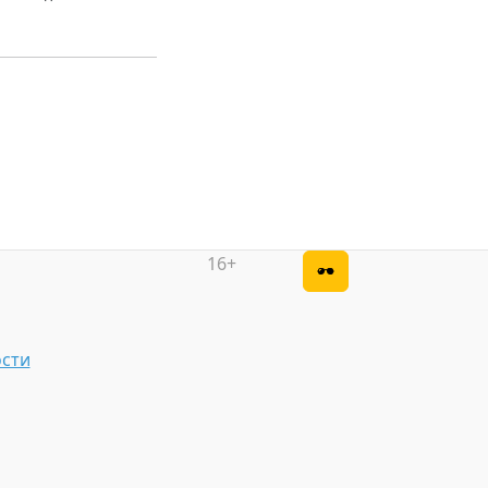
16+
сти