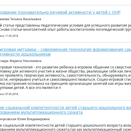
ование познавательно-речевой активности у детей с ОНР
кимова Татьяна Васильевна
й статье представлены педагогические условия для успешного развития р
основе статьи многолетний опыт работы воспитателем логопедической гру
но: 11.05.2018
игровая методика – современная технология формирования са
ативности дошкольников
вчарук Марина Николаевна
гровая технология - это развитие ребенка в игровом общении со сверстн
ловеку для активного участия в жизни общества, реализации себя как ли
но проявлять творческую активность, самостоятельность, обнаруживать и
ости, непрерывно учиться и самосовершенствоваться. Социо-игровой сти
ика настроения основана на принципе организации занятий как игры-жи
уппами детей. А все это является п
но: 07.05.2018
ие социальной компетентности детей старшего дошкольного во
зованием мультипликационного сюжета
ануковская Юлия Владимировна
е социальной компетентности детей старшего дошкольного возраста воз
ованием мультипликационного сюжета,так как мультипликационный сюже