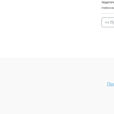
педагог
Опубликова
<< П
Пол