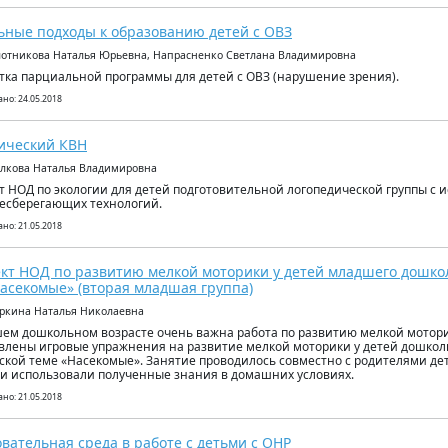
ьные подходы к образованию детей с ОВЗ
лотникова Наталья Юрьевна, Напрасненко Светлана Владимировна
тка парциальной программы для детей с ОВЗ (нарушение зрения).
но: 24.05.2018
ический КВН
олкова Наталья Владимировна
т НОД по экологии для детей подготовительной логопедической группы с
есберегающих технологий.
но: 21.05.2018
кт НОД по развитию мелкой моторики у детей младшего дошкол
асекомые» (вторая младшая группа)
оркина Наталья Николаевна
ем дошкольном возрасте очень важна работа по развитию мелкой мотори
влены игровые упражнения на развитие мелкой моторики у детей дошколь
ской теме «Насекомые». Занятие проводилось совместно с родителями дет
и использовали полученные знания в домашних условиях.
но: 21.05.2018
вательная среда в работе с детьми с ОНР