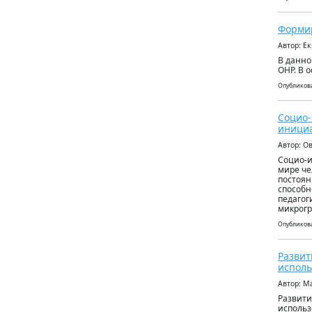
Формир
Автор: Е
В данно
ОНР. В 
Опубликова
Социо-
иници
Автор: О
Социо-и
мире че
постоян
способн
педагог
микрогр
Опубликова
Развит
исполь
Автор: М
Развити
использ