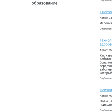
Опубликова
образование
Снегов
Автор: С
Использ
Опубликова
Технол
здоров
Автор: М
Как изв
работос
боязлив
сердечн
заболев
который
Опубликова
Психол
Автор: М
Повышен
психоло
Опубликова