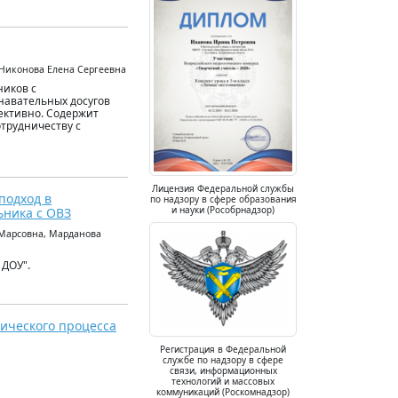
Никонова Елена Сергеевна
ников с
навательных досугов
ективно. Содержит
трудничеству с
Лицензия Федеральной службы
подход в
по надзору в сфере образования
и науки (Рособрнадзор)
ьника с ОВЗ
 Марсовна, Марданова
 ДОУ".
ического процесса
Регистрация в Федеральной
службе по надзору в сфере
связи, информационных
технологий и массовых
коммуникаций (Роскомнадзор)