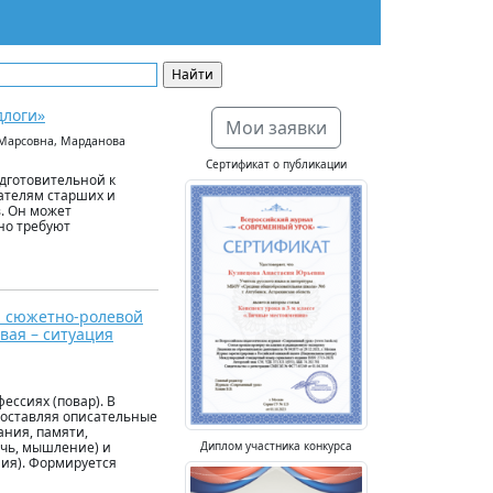
длоги»
Мои заявки
 Марсовна, Марданова
Сертификат о публикации
одготовительной к
ателям старших и
в. Он может
но требуют
ю сюжетно-ролевой
овая – ситуация
ссиях (повар). В
составляя описательные
ания, памяти,
Диплом участника конкурса
ечь, мышление) и
ия). Формируется