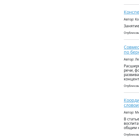
Конспе
Автор: К
Занятие
Опубликова
Совмес
по бер
Автор: Л
Расширя
речи, ф
развива
концент
Опубликова
Коорди
словои
Автор: М
В стать
воспита
общим н
Опубликова