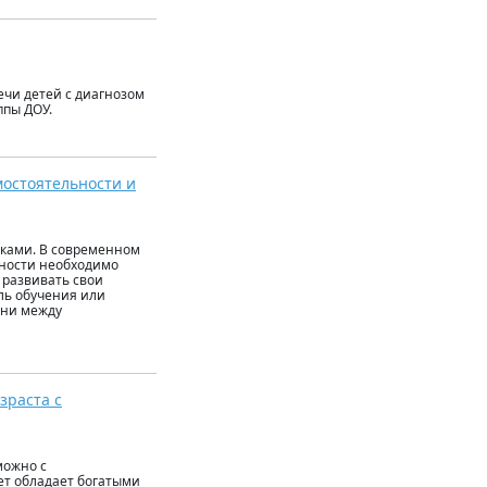
ечи детей с диагнозом
ппы ДОУ.
мостоятельности и
иками. В современном
чности необходимо
 развивать свои
ль обучения или
зни между
зраста с
можно с
т обладает богатыми