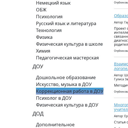
Немецкий язык
Опубликова
ОБЖ
Образо
Психология
Русский язык и литература
Автор: Г
Проект 
Технология
интелле
Физика
связанн
диагнос
Физическая культура в школе
родител
Химия
Опубликова
Педагогическая мастерская
Взаимо
ДОУ
логопе
Автор: Ш
Дошкольное образование
Гулиса З
Искусство, музыка в ДОУ
Методич
Коррекционная работа в ДОУ
Опубликова
Психолог в ДОУ
Физическая культура в ДОУ
Многог
учител
ДОД
Автор: Е
Статья 
Дополнительное