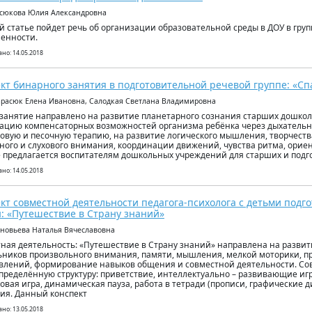
всюкова Юлия Александровна
й статье пойдет речь об организации образовательной среды в ДОУ в гр
енности.
но: 14.05.2018
кт бинарного занятия в подготовительной речевой группе: «С
арасюк Елена Ивановна, Салодкая Светлана Владимировна
занятие направлено на развитие планетарного сознания старших дошкол
ацию компенсаторных возможностей организма ребёнка через дыхатель
овую и песочную терапию, на развитие логического мышления, творчеств
ного и слухового внимания, координации движений, чувства ритма, ориен
 предлагается воспитателям дошкольных учреждений для старших и подго
но: 14.05.2018
кт совместной деятельности педагога-психолога с детьми подг
: «Путешествие в Страну знаний»
иновьева Наталья Вячеславовна
ная деятельность: «Путешествие в Страну знаний» направлена на развит
ников произвольного внимания, памяти, мышления, мелкой моторики, п
влений, формирование навыков общения и совместной деятельности. Со
пределённую структуру: приветствие, интеллектуально – развивающие иг
овая игра, динамическая пауза, работа в тетради (прописи, графические д
ия. Данный конспект
но: 13.05.2018