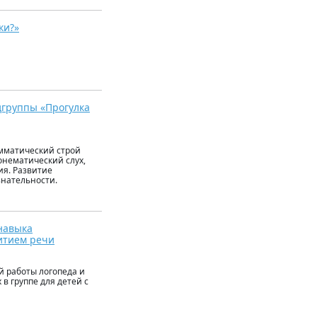
ки?»
дгруппы «Прогулка
амматический строй
онематический слух,
ия. Развитие
знательности.
навыка
итием речи
 работы логопеда и
 группе для детей с