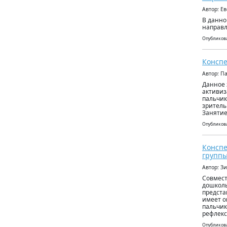
Автор: Е
В данно
направл
Опубликова
Конспе
Автор: П
Данное 
активиз
пальчик
зритель
Занятие
Опубликова
Конспе
группы
Автор: З
Совмест
дошколь
предста
имеет о
пальчик
рефлекс
Опубликова