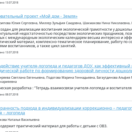
но: 13.07.2018
вательный проект «Мой дом - Земля»
арипова Юлия Сергеевна, Миллер Зульфия Саидовна, Шакмакова Нина Николаевна, 
создан для реализации воспитания экологической грамотности у дошколь
ктуальной недостаточностью посредством экологических праздников, поз
ых с международным экологическим календарем весьма интересно и эфф
тический материал, комплексно-тематическое планирование, работу по со
ями воспитанников, а также цикл занятий.
но: 13.07.2018
действие учителя-логопеда и педагогов ДОУ, как эффективный 
дической работе по формированию здоровой личности дошкол
иряева Светлана Евгеньевна, Подогова Марина Геннадьевна, Багаутдинова Альфия
акарияевна
еская разработка : "Тетрадь взаимосвязи учителя-логопеда и воспитателя
но: 08.07.2018
ранность подхода в индивидуализации коррекционно – педагог
я – логопеда
ркова Наталья Васильевна
содержит практический материал для работы с детьми с ОВЗ.