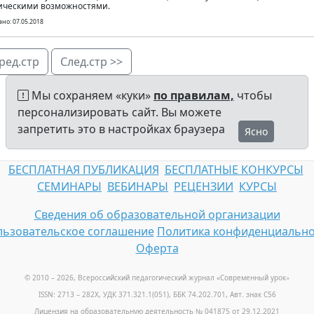
ическими возможностями.
но: 07.05.2018
ред.стр
След.стр >>
Мы сохраняем «куки»
по правилам,
чтобы
персонализировать сайт. Вы можете
запретить это в настройках браузера
Ясно
БЕСПЛАТНАЯ ПУБЛИКАЦИЯ
БЕСПЛАТНЫЕ КОНКУРСЫ
СЕМИНАРЫ
ВЕБИНАРЫ
РЕЦЕНЗИИ
КУРСЫ
Сведения об образовательной организации
ьзовательское соглашение
Политика конфиденциально
Оферта
© 2010 – 2026, Всероссийский педагогический журнал «Современный урок
»
ISSN: 2713 – 282X, УДК 371.321.1(051), ББК 74.202.701, Авт. знак С56
Лицензия на образовательную деятельность № 041875 от 29.12.2021