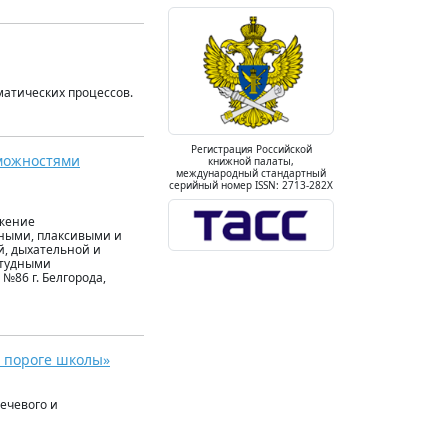
матических процессов.
Регистрация Российской
зможностями
книжной палаты,
международный стандартный
серийный номер ISSN: 2713-282X
ижение
ьными, плаксивыми и
й, дыхательной и
студными
№86 г. Белгорода,
а пороге школы»
ечевого и