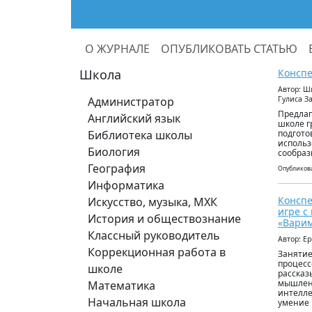
О ЖУРНАЛЕ
ОПУБЛИКОВАТЬ СТАТЬЮ
Школа
Конспе
Автор: Ш
Администратор
Гулиса З
Предлаг
Английский язык
школе г
Библиотека школы
подгото
использ
Биология
сообраз
География
Опубликова
Информатика
Конспе
Искусство, музыка, МХК
игре с
История и обществознание
«Варим
Классный руководитель
Автор: Е
Коррекционная работа в
Занятие
процесс
школе
рассказ
мышлени
Математика
интелле
Начальная школа
умение 