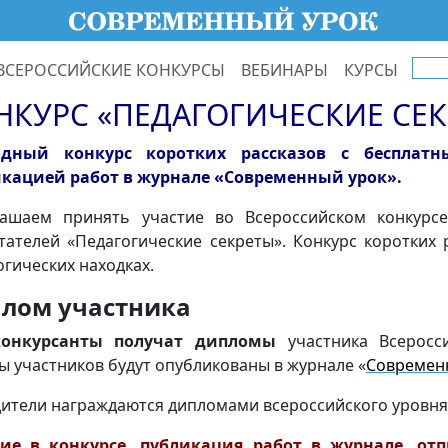
ВСЕРОССИЙСКИЕ КОНКУРСЫ
ВЕБИНАРЫ
КУРСЫ
НКУРС «ПЕДАГОГИЧЕСКИЕ СЕК
одный конкурс коротких рассказов с бесплат
кацией работ в журнале «Современный урок».
ашаем принять участие во Всероссийском конкурс
тателей «Педагогические секреты». Конкурс коротких 
огических находках.
лом участника
конкурсанты
получат дипломы
участника Всеросс
ы участников будут опубликованы в журнале «
Современ
ители награждаются
дипломами всероссийского уровня
тие в конкурсе, публикация работ в журнале, от