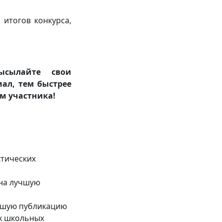
итогов конкурса,
ысылайте свои
иал, тем быстрее
ом участника!
тических
 на лучшую
учшую публикацию
х школьных