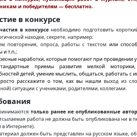
тникам и победителям —
бесплатно.
стие в конкурсе
частия в конкурсе
необходимо подготовить короткий
огической находке, секрете, например:
ём повторения, опроса, работы с текстом
или спосо
 и т.п.;
ересные наработки, которые помогают при проведении у
стандартные приемы развития мелкой моторики,
бностей детей, умение мыслить, общаться, работать с 
росто расскажите о том, как вы нашли
выход из сло
ной) ситуации с учениками, родителями, коллегами.
бования
ринимаются
только ранее не опубликованные
авто
отсылаемая работа не должна быть опубликована ни в п
 в Интернете).
атериал должен быть представлен на русском языке, о