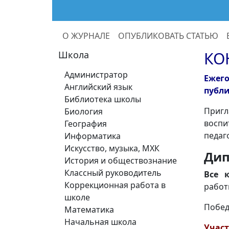
О ЖУРНАЛЕ
ОПУБЛИКОВАТЬ СТАТЬЮ
КО
Школа
Администратор
Ежег
Английский язык
публи
Библиотека школы
Пригл
Биология
воспи
География
педаг
Информатика
Искусство, музыка, МХК
Дип
История и обществознание
Классный руководитель
Все 
Коррекционная работа в
работ
школе
Побед
Математика
Начальная школа
Учас