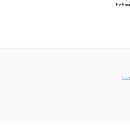
библи
Пол