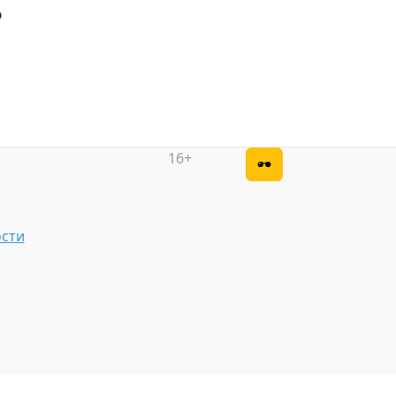
ю
16+
сти