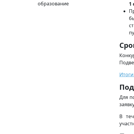
образование
1 
П
б
с
п
Сро
Конку
Подве
Итоги 
Под
Для п
заявку
В те
участ