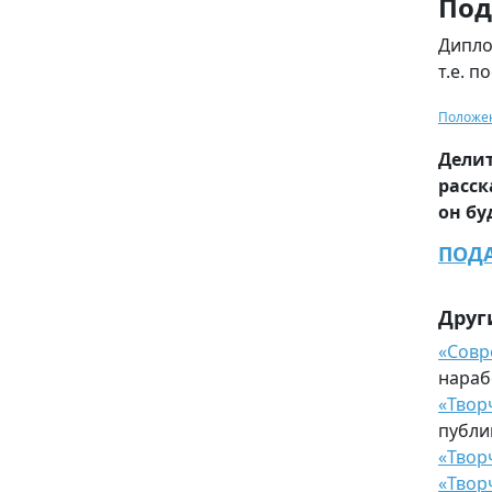
Под
Дипло
т.е. п
Положен
Дели
расск
он бу
ПОДА
Друг
«Совр
нараб
«Твор
публи
«Твор
«Твор