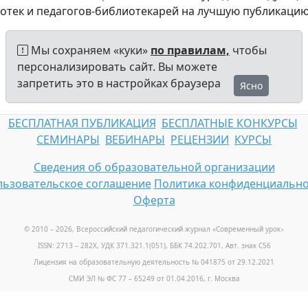
отек и педагогов-библиотекарей на лучшую публикаци
Мы сохраняем «куки»
по правилам,
чтобы
персонализировать сайт. Вы можете
запретить это в настройках браузера
Ясно
БЕСПЛАТНАЯ ПУБЛИКАЦИЯ
БЕСПЛАТНЫЕ КОНКУРСЫ
СЕМИНАРЫ
ВЕБИНАРЫ
РЕЦЕНЗИИ
КУРСЫ
Сведения об образовательной организации
ьзовательское соглашение
Политика конфиденциально
Оферта
© 2010 – 2026, Всероссийский педагогический журнал «Современный урок
»
ISSN: 2713 – 282X, УДК 371.321.1(051), ББК 74.202.701, Авт. знак С56
Лицензия на образовательную деятельность № 041875 от 29.12.2021
СМИ ЭЛ № ФС 77 – 65249 от 01.04.2016, г. Москва
Телефон: +7 (925) 664-32-11