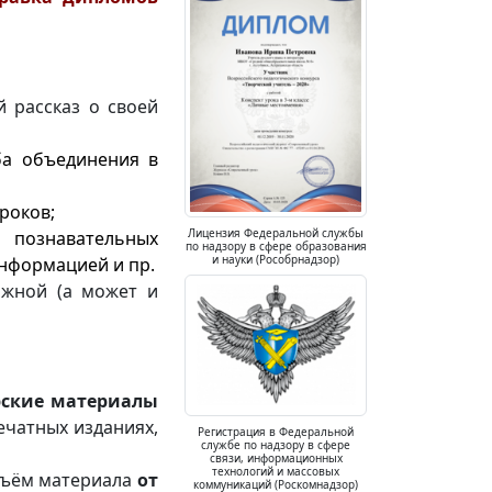
 рассказ о своей
ба
объединения в
роков;
Лицензия Федеральной службы
 познавательных
по надзору в сфере образования
и науки (Рособрнадзор)
информацией и пр.
жной (а может и
рские материалы
ечатных изданиях,
Регистрация в Федеральной
службе по надзору в сфере
связи, информационных
технологий и массовых
бъём материала
от
коммуникаций (Роскомнадзор)