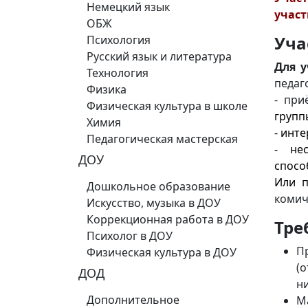
Немецкий язык
учас
ОБЖ
Уча
Психология
Русский язык и литература
Для у
Технология
педаг
Физика
- при
Физическая культура в школе
группы
Химия
- инт
Педагогическая мастерская
- не
ДОУ
спосо
Или п
Дошкольное образование
комич
Искусство, музыка в ДОУ
Коррекционная работа в ДОУ
Тре
Психолог в ДОУ
П
Физическая культура в ДОУ
(
ДОД
ни
Дополнительное
М