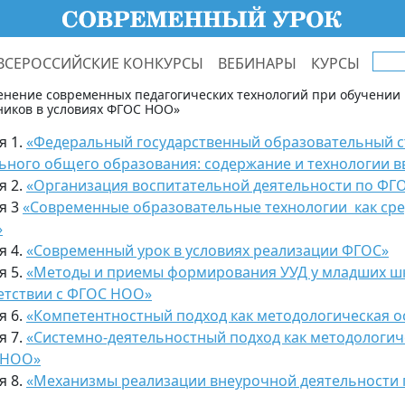
ВСЕРОССИЙСКИЕ КОНКУРСЫ
ВЕБИНАРЫ
КУРСЫ
нение современных педагогических технологий при обучении
иков в условиях ФГОС НОО»
я 1.
«Федеральный государственный образовательный с
ьного общего образования: содержание и технологии в
я 2.
«Организация воспитательной деятельности по ФГ
я 3
«Современные образовательные технологии как сре
»
я 4.
«Современный урок в условиях реализации ФГОС»
я 5.
«Методы и приемы формирования УУД у младших ш
етствии с ФГОС НОО»
я 6.
«Компетентностный подход как методологическая 
я 7.
«Системно-деятельностный подход как методологич
 НОО»
я 8.
«Механизмы реализации внеурочной деятельности