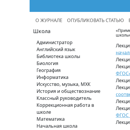
О ЖУРНАЛЕ
ОПУБЛИКОВАТЬ СТАТЬЮ
Школа
«Приме
школьн
Администратор
Лекци
Английский язык
начал
Библиотека школы
Лекци
Биология
Лекци
География
ФГОС
Информатика
Лекци
Искусство, музыка, МХК
Лекци
История и обществознание
соотв
Классный руководитель
Лекци
Коррекционная работа в
Лекци
школе
ФГОС
Математика
Лекци
Начальная школа