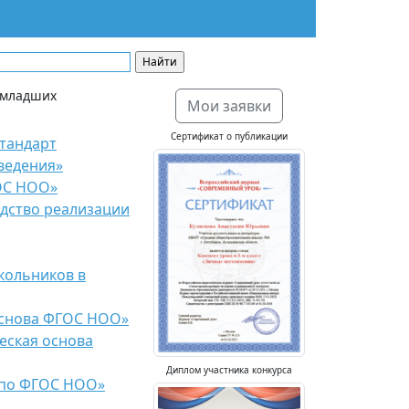
 младших
Мои заявки
Сертификат о публикации
тандарт
ведения»
ОС НОО»
дство реализации
кольников в
основа ФГОС НОО»
еская основа
Диплом участника конкурса
 по ФГОС НОО»