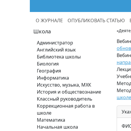
О ЖУРНАЛЕ
ОПУБЛИКОВАТЬ СТАТЬЮ
Школа
«Деяте
Вебин
Администратор
обнов
Английский язык
Вебин
Библиотека школы
напра
Биология
Лекци
География
Учебн
Информатика
Метод
Искусство, музыка, МХК
Метод
История и обществознание
школе
Классный руководитель
Коррекционная работа в
Ука
школе
Математика
ФИО
Начальная школа