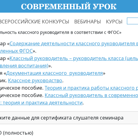
ВСЕРОССИЙСКИЕ КОНКУРСЫ
ВЕБИНАРЫ
КУРСЫ
льность классного руководителя в соответствии с ФГОС»
ар «
Содержание деятельности классного руководителя в
ленных ФГОС
».
ар «
Классный руководитель – руководитель класса (цель
вления воспитания)
».
я «
Документация классного руководителя
»
ик.
Классное руководство
.
ическое пособие.
Теория и практика работы классного 
ическое пособие.
Классный руководитель в современн
: теория и практика деятельности
.
жите данные для сертификата слушателя семинара
 (полностью)