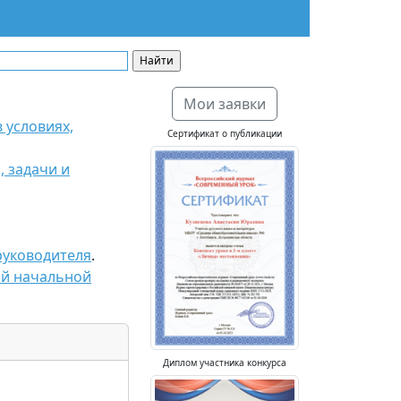
Мои заявки
 условиях,
Сертификат о публикации
, задачи и
руководителя
.
ой начальной
Диплом участника конкурса