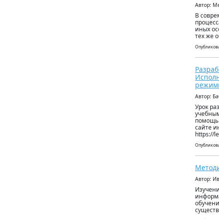
Автор: М
В совре
процесс
иных ос
тех же 
Опубликова
Разраб
Исполн
режим
Автор: Б
Урок ра
учебным
помощью
сайте и
https:/
Опубликова
Методи
Автор: И
Изучени
информа
обучени
существ