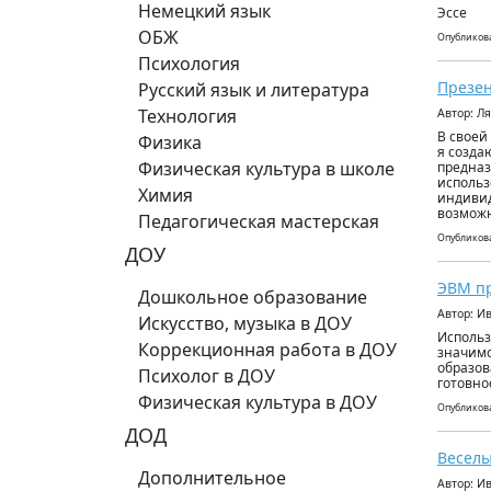
Немецкий язык
Эссе
ОБЖ
Опубликова
Психология
Презен
Русский язык и литература
Технология
Автор: Л
В своей
Физика
я созда
Физическая культура в школе
предназ
использ
Химия
индивид
возможн
Педагогическая мастерская
Опубликова
ДОУ
ЭВМ п
Дошкольное образование
Автор: И
Искусство, музыка в ДОУ
Использ
Коррекционная работа в ДОУ
значимо
образов
Психолог в ДОУ
готовно
Физическая культура в ДОУ
Опубликова
ДОД
Веселы
Дополнительное
Автор: И