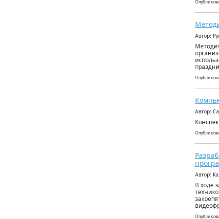
Опубликова
Методи
Автор: Р
Методич
организ
использ
праздни
Опубликова
Компь
Автор: С
Конспек
Опубликова
Разраб
програ
Автор: К
В ходе 
технико
закрепя
видеофр
Опубликова