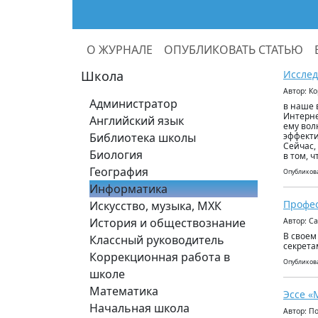
О ЖУРНАЛЕ
ОПУБЛИКОВАТЬ СТАТЬЮ
Школа
Исслед
Автор: К
Администратор
в наше 
Интерне
Английский язык
ему вол
Библиотека школы
эффекти
Сейчас,
Биология
в том, 
География
Опубликова
Информатика
Профес
Искусство, музыка, МХК
История и обществознание
Автор: С
В своем
Классный руководитель
секрета
Коррекционная работа в
Опубликова
школе
Математика
Эссе «
Начальная школа
Автор: П