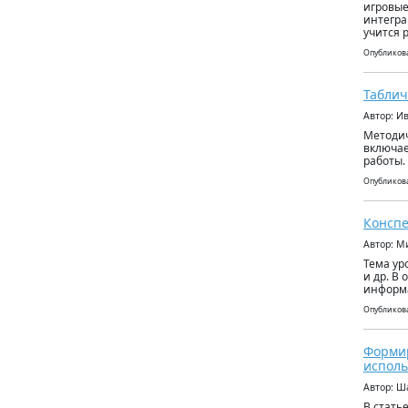
игровые
интегра
учится 
Опубликова
Таблич
Автор: И
Методич
включае
работы.
Опубликова
Конспе
Автор: М
Тема ур
и др. В
информа
Опубликова
Формир
испол
Автор: Ш
В стать