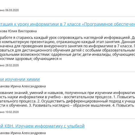
но: 06.03.2020
тация к уроку информатики в 7 классе «Программное обеспеч
яхова Юлия Викторовна
 работе я стараюсь каждый урок сопровождать наглядной информацией. Дл
ю компьютерную презентацию, отражающую каждый этап занятия. Данная
начена для проведения внеурочного занятия по информатике в 7 классе.
оваться для дистанционного обучения детей с особыми образовательным
уальными возможностями: одарённые дети; дети-инвалиды, обучающие
остями здоровья; обучающиеся н
но: 28.02.2020
ри изучении химии
ванова Ирина Александровна
ование знаний, умений и навыков, полученных при изучении информати
сть науки информатики в учебно – воспитательном процессе. 1. Повысит
ательного процесса. 2. Осуществить дифференцированный подход к учащ
сти к обучению. 3. Развивать наглядно – образное мышление. 4. Повысит
но: 10.02.2020
й КВН. Изучаем информатику с улыбкой
ванова Ирина Александровна