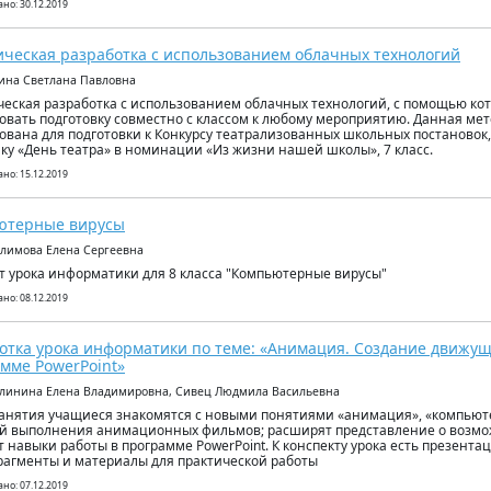
но: 30.12.2019
ческая разработка с использованием облачных технологий
уина Светлана Павловна
еская разработка с использованием облачных технологий, с помощью ко
овать подготовку совместно с классом к любому мероприятию. Данная ме
ована для подготовки к Конкурсу театрализованных школьных постановок
ку «День театра» в номинации «Из жизни нашей школы», 7 класс.
но: 15.12.2019
ютерные вирусы
алимова Елена Сергеевна
т урока информатики для 8 класса "Компьютерные вирусы"
но: 08.12.2019
отка урока информатики по теме: «Анимация. Создание движущ
мме PowerPoint»
алинина Елена Владимировна, Сивец Людмила Васильевна
занятия учащиеся знакомятся с новыми понятиями «анимация», «компьют
й выполнения анимационных фильмов; расширят представление о возмо
т навыки работы в программе PowerPoint. К конспекту урока есть презентац
агменты и материалы для практической работы
но: 07.12.2019