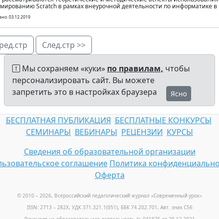
мированию Scratch в рамках внеурочной деятельности по информатике в
но: 03.12.2019
ред.стр
След.стр >>
Мы сохраняем «куки»
по правилам,
чтобы
персонализировать сайт. Вы можете
запретить это в настройках браузера
Ясно
БЕСПЛАТНАЯ ПУБЛИКАЦИЯ
БЕСПЛАТНЫЕ КОНКУРСЫ
СЕМИНАРЫ
ВЕБИНАРЫ
РЕЦЕНЗИИ
КУРСЫ
Сведения об образовательной организации
ьзовательское соглашение
Политика конфиденциально
Оферта
© 2010 – 2026, Всероссийский педагогический журнал «Современный урок
»
ISSN: 2713 – 282X, УДК 371.321.1(051), ББК 74.202.701, Авт. знак С56