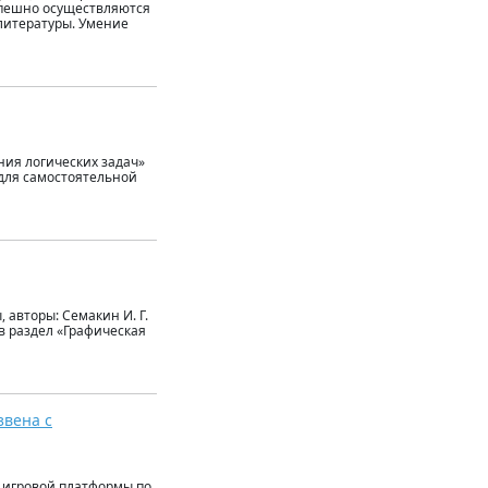
Успешно осуществляются
литературы. Умение
ния логических задач»
 для самостоятельной
 авторы: Семакин И. Г.
в раздел «Графическая
вена с
 игровой платформы по