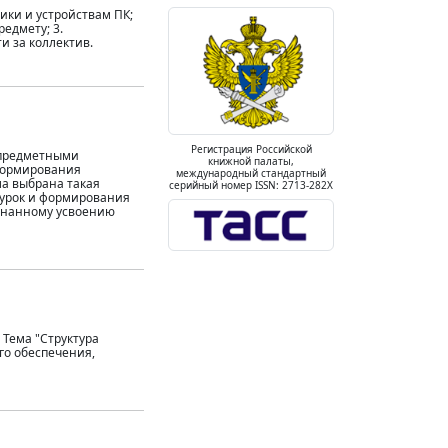
ики и устройствам ПК;
едмету; 3.
и за коллектив.
Регистрация Российской
 предметными
книжной палаты,
 формирования
международный стандартный
а выбрана такая
серийный номер ISSN: 2713-282X
 урок и формирования
ознанному усвоению
 Тема "Структура
го обеспечения,