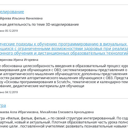
делирование
айфеева Ильсина Фанилевна
ная деятельность по теме 3D-моделирование
но: 05.12.2019
ческие подходы к обучению программированию в визуальных 
щихся с ограниченными возможностями здоровья при реализ
онного обучения и дистанционных образовательных технологи
авринова Ирина Игоревна
е обоснована целесообразность введения в образовательный процесс кур
мирования для обучающихся с ОВЗ; систематизированы представления о 
и алгоритмического мышления обучающегося; дополнены представления 
остях развития алгоритмического мышления обучающихся с ОВЗ. Предста
ру «Основы программирования в Scratch», тематическое и календарно-те
вание, дидактические материалы для обучающи
но: 04.12.2019
гра
омаева Алла Ибрагимовна, Михайлова Елизавета Арнольдовна
игра «Фильм, фильм, фильм…» по своей структуре интегрированный. По с
артный, новый и актуальный. Плотная образовательная часть урока полн
нию цели . поставленной учителями: развивать познавательные навыки 