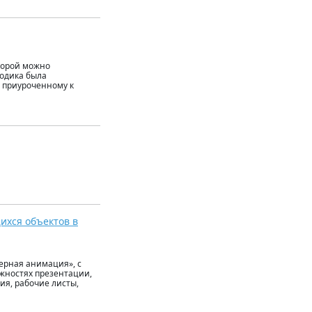
торой можно
тодика была
, приуроченному к
ихся объектов в
ерная анимация», с
жностях презентации,
ия, рабочие листы,