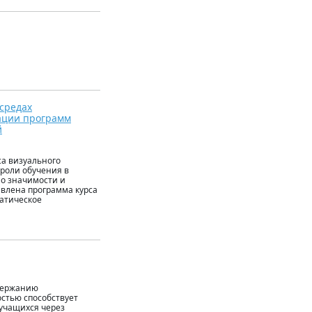
средах
ации программ
й
са визуального
роли обучения в
о значимости и
влена программа курса
матическое
одержанию
остью способствует
учащихся через