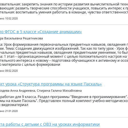
зовательная: закрепить знания по истории развития вычислительной техн
ивающая: развить творческие способности учащихся, повысить интерес к пр
тельная: воспитывать умения работать в команде, чувства ответственност
но: 10.02.2020
по ФГОС в 5 классе «Создание анимации»
ера Васильевна Решетникова
ка: Урок формирования первоначальных предметных навыков, овладения
и. Тема: Создание движущихся изображений. Так как по типу урок - Урок
чальных предметных навыков, овладения предметными умениями, то был
ра: 1 этап – организационный момент с целью положительного настроя на
тельного интереса к новому – подготовка обучающихся к активному и ос
о материала с целью формировани
но: 09.02.2020
кт урока «Структура программы на языке Паскаль»
воздева Анна Андреевна, Спирина Галина Михайловна
зработан для 9 класса. Раздел программы "Введение в программирование".
мы на языке Паскаль". Представлен полный комплект учебно-методическо
я видеоматериал
но: 21.01.2020
та работы с детьми с ОВЗ на уроках информатики