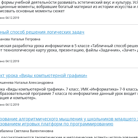
 формы учебной деятельности развивать эстетический вкус и культуру. 
ционные моменты, вобравшие богатый материал из истории искусства и 
рисовать основные моменты сюжет
но: 04.12.2019
ный способ решения логических задач
ванова Наталья Петровна
еская разработка урока информатики в 5 классе «Табличный способ реше
т технологическую карту урока, презентацию, файлы «Задачник», «Зачет»
но: 04.12.2019
кт урока «Виды компьютерной графики»
ишенева Наталья Александровна
ока «Виды компьютерной графики». 7 класс. УМК «Информатика» 7-9 классы,
 образовательной программе 7 класса по информатике данный урок входит 
ция и компьютер».
но: 04.12.2019
ование алгоритмического мышления у школьников младшего з
ьзованием игровых платформ по программированию
абалина Светлана Валентиновна
е рассматриваются теоретические и методические аспекты использования