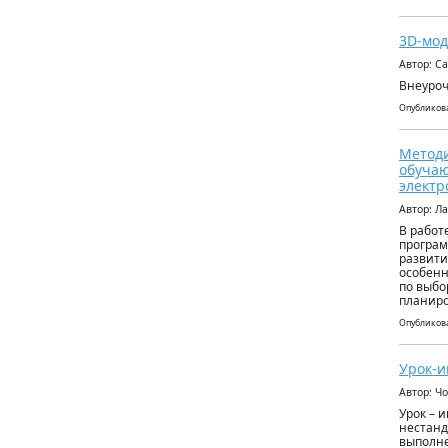
3D-мо
Автор: С
Внеуроч
Опубликова
Методи
обучаю
электр
Автор: Л
В работ
програм
развити
особенн
по выбо
планиро
Опубликова
Урок-и
Автор: Ч
Урок – 
нестанд
выполне