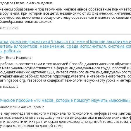
едведева Светлана Александровна
менном образовании под термином инклюзивное образование понимаетс
а обучения, при которой все дети, независимо от их физических, интелле
обенностей, включены в общую систему образования и вместе со своими 
общеобразовательных школах.
но: 12.01.2020
отка урока информатики 9 класса по теме «Понятие алгоритма и
итель алгоритмов: назначение, среда исполнителя, система к
ы работы»
абич Елена Ивановна
зработан в соответствии и технологией Способа диалектического обучения 
 материалом осуществляется в форме индивидуального труда, простой и
 дидактических карточек СДО, интерактивного листа индивидуального тр
нтерактивных рабочих листов https://app.wizer.me, интерактивного теста, с
/learningapps.org. Разработка содержит технологическую карту урока и инт
но: 30.12.2019
ческое пособие «10 часов, которые помогут изучить «массивы»
ванова Ирина Александровна
е научно-педагогического материала по психологии, информатике, метод
тики; анализ опыта ведущих учителей информатики в выборе активных 
я информатики, их практическая деятельность по данной теме;; системат
ующих материалов по данной теме;