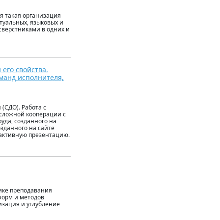
я такая организация
ктуальных, языковых и
сверстниками в одних и
 его свойства.
оманд исполнителя,
(СДО). Работа с
 сложной кооперации с
уда, созданного на
озданного на сайте
ерактивную презентацию.
ике преподавания
форм и методов
изация и углубление