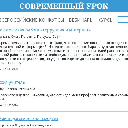
ВСЕРОССИЙСКИЕ КОНКУРСЫ
ВЕБИНАРЫ
КУРСЫ
овательская работа «Коррупция и Интернет»
орякина Ольга Петровна, Петрушка София
время нельзя игнорировать тот факт, что население постепенно отходит о
т за нужной информацией. Интернет позволяет отбирать нужную челове
ю по её освоению. Число регулярных интернет-пользователей растёт с ка
вной работы с населением необходимо приспосабливаться к реалиям инт
 по мнению специалистов, государство ещё не до конца освоилось в данно
что антикорру
но: 11.03.2020
сия учитель
апун Галина Евгеньевна
 рассказе я делюсь мыслями, что есть для меня профессия учитель и сво
ми.
но: 11.03.2020
Мои педагогические находки»
окровкова Людмила Александровна