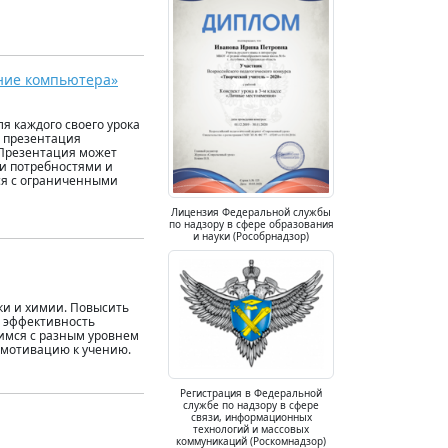
ение компьютера»
я каждого своего урока
 презентация
 Презентация может
и потребностями и
ся с ограниченными
Лицензия Федеральной службы
по надзору в сфере образования
и науки (Рособрнадзор)
ки и химии. Повысить
ь эффективность
имся с разным уровнем
ь мотивацию к учению.
Регистрация в Федеральной
службе по надзору в сфере
связи, информационных
технологий и массовых
коммуникаций (Роскомнадзор)