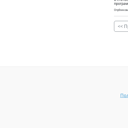
програм
Опубликова
<< П
Пол