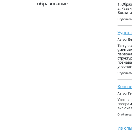
образование
1. Обра
2. Разв
Воспита
Опубликова
Уурок 
Автор: В
Тип уро
умениям
первона
структу
познава
учебног
Опубликова
Конспе
Автор: Г
Урок ра
програм
включа
Опубликова
Из опы