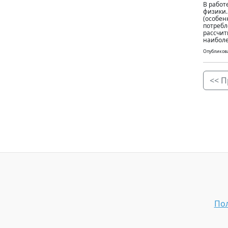
В работ
физики.
(особен
потребл
рассчит
наиболе
Опубликова
<< П
Пол