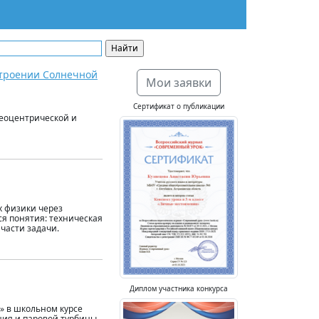
 строении Солнечной
Мои заявки
Сертификат о публикации
геоцентрической и
х физики через
я понятия: техническая
 части задачи.
Диплом участника конкурса
» в школьном курсе
ния и паровой турбины,