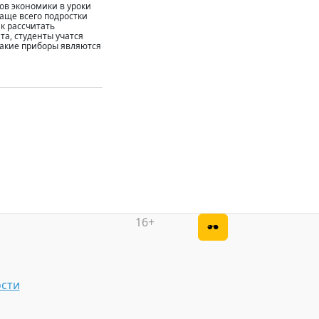
ов экономики в уроки
аще всего подростки
к рассчитать
та, студенты учатся
 какие приборы являются
16+
сти