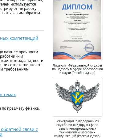
телей используются
нстрируют не работу
азать, каким образом
бных компетенций
до важнее прочности
 работники и
нкретные задачи, вести
а них ответственность.
Лицензия Федеральной службы
ым требованиям,
по надзору в сфере образования
и науки (Рособрнадзор)
истемах
 по предмету физика.
Регистрация в Федеральной
службе по надзору в сфере
связи, информационных
обратной связи с
технологий и массовых
ки
коммуникаций (Роскомнадзор)