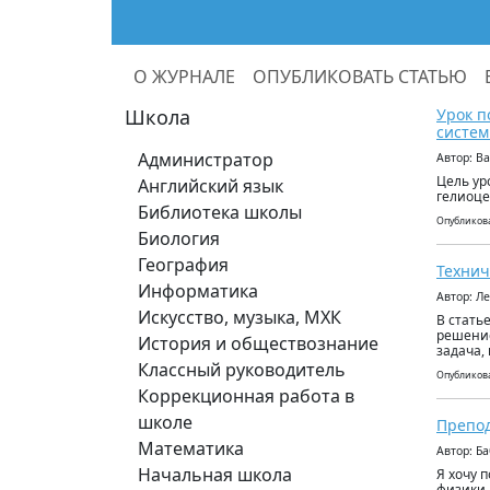
О ЖУРНАЛЕ
ОПУБЛИКОВАТЬ СТАТЬЮ
Школа
Урок п
систе
Администратор
Автор: В
Цель ур
Английский язык
гелиоце
Библиотека школы
Опубликова
Биология
География
Технич
Информатика
Автор: Л
Искусство, музыка, МХК
В стать
решение
История и обществознание
задача,
Классный руководитель
Опубликова
Коррекционная работа в
школе
Препод
Математика
Автор: Б
Начальная школа
Я хочу 
физики.