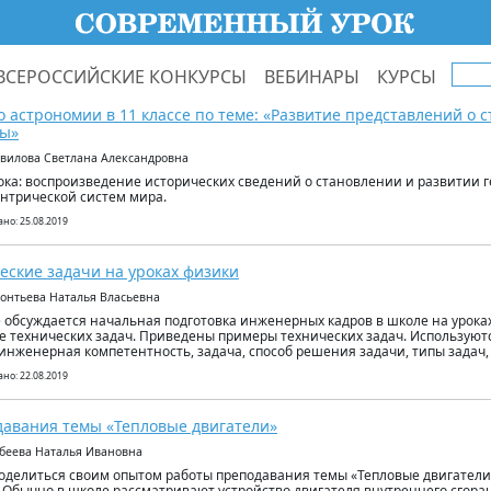
ВСЕРОССИЙСКИЕ КОНКУРСЫ
ВЕБИНАРЫ
КУРСЫ
о астрономии в 11 классе по теме: «Развитие представлений о
мы»
авилова Светлана Александровна
ока: воспроизведение исторических сведений о становлении и развитии 
нтрической систем мира.
но: 25.08.2019
еские задачи на уроках физики
еонтьева Наталья Власьевна
е обсуждается начальная подготовка инженерных кадров в школе на урока
 технических задач. Приведены примеры технических задач. Используютс
 инженерная компетентность, задача, способ решения задачи, типы задач,
но: 22.08.2019
авания темы «Тепловые двигатели»
абеева Наталья Ивановна
поделиться своим опытом работы преподавания темы «Тепловые двигатели
 Обычно в школе рассматривают устройство двигателя внутреннего сгора