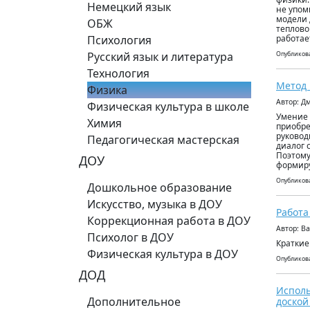
Немецкий язык
не упом
модели 
ОБЖ
теплово
Психология
работае
Русский язык и литература
Опубликова
Технология
Метод 
Физика
Автор: Д
Физическая культура в школе
Умение 
Химия
приобре
руковод
Педагогическая мастерская
диалог 
Поэтому
ДОУ
формир
Опубликова
Дошкольное образование
Искусство, музыка в ДОУ
Работа
Коррекционная работа в ДОУ
Автор: В
Психолог в ДОУ
Краткие
Физическая культура в ДОУ
Опубликова
ДОД
Исполь
Дополнительное
доской