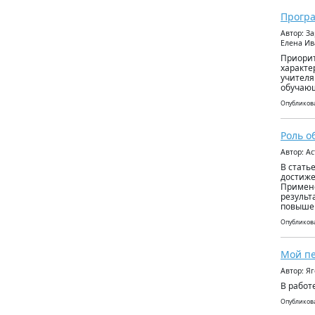
Програ
Автор: З
Елена Ив
Приорит
характе
учителя
обучающ
Опубликова
Роль о
Автор: А
В стать
достиже
Примене
результ
повышен
Опубликова
Мой пе
Автор: Я
В работ
Опубликова