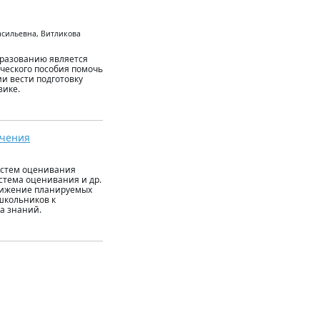
асильевна, Витликова
бразованию является
ческого пособия помочь
и вести подготовку
зике.
учения
истем оценивания
стема оценивания и др.
тижение планируемых
школьников к
а знаний.