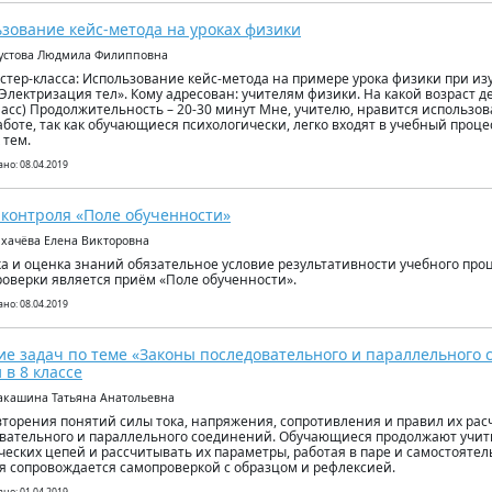
зование кейс-метода на уроках физики
устова Людмила Филипповна
стер-класса: Использование кейс-метода на примере урока физики при из
«Электризация тел». Кому адресован: учителям физики. На какой возраст д
класс) Продолжительность – 20-30 минут Мне, учителю, нравится использов
аботе, так как обучающиеся психологически, легко входят в учебный проц
 тем.
но: 08.04.2019
контроля «Поле обученности»
ихачёва Елена Викторовна
а и оценка знаний обязательное условие результативности учебного про
роверки является приём «Поле обученности».
но: 08.04.2019
е задач по теме «Законы последовательного и параллельного 
 в 8 классе
акашина Татьяна Анатольевна
вторения понятий силы тока, напряжения, сопротивления и правил их рас
вательного и параллельного соединений. Обучающиеся продолжают учит
ческих цепей и рассчитывать их параметры, работая в паре и самостояте
 сопровождается самопроверкой с образцом и рефлексией.