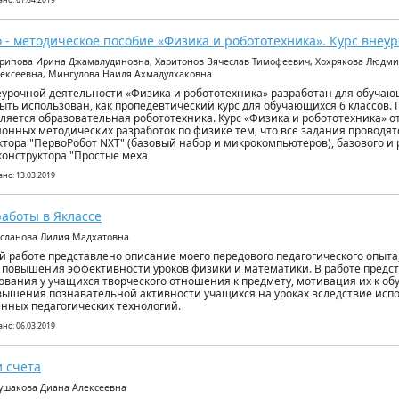
но: 01.04.2019
 - методическое пособие «Физика и робототехника». Курс внеу
арипова Ирина Джамалудиновна, Харитонов Вячеслав Тимофеевич, Хохрякова Людми
ексеевна, Мингулова Наиля Ахмадулхаковна
еурочной деятельности «Физика и робототехника» разработан для обучающ
ыть использован, как пропедевтический курс для обучающихся 6 классов.
вляется образовательная робототехника. Курс «Физика и робототехника» о
онных методических разработок по физике тем, что все задания проводя
ктора "ПервоРобот NXT" (базовый набор и микрокомпьютеров), базового и 
 конструктора "Простые меха
но: 13.03.2019
аботы в Яклассе
рсланова Лилия Мадхатовна
й работе представлено описание моего передового педагогического опыта
 повышения эффективности уроков физики и математики. В работе предс
вания у учащихся творческого отношения к предмету, мотивация их к о
вышения познавательной активности учащихся на уроках вследствие исп
нных педагогических технологий.
но: 06.03.2019
 счета
ушакова Диана Алексеевна