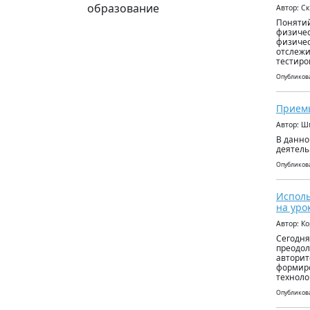
образование
Автор: С
Понятий
физичес
физичес
отслежи
тестиро
Опубликова
Приемы
Автор: Ш
В данно
деятель
Опубликова
Исполь
на уро
Автор: К
Сегодня
преодол
авторит
формиро
техноло
Опубликова