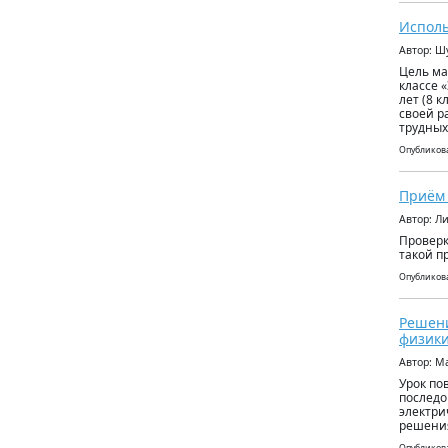
Исполь
Автор: Ш
Цель ма
классе 
лет (8 
своей р
трудных
Опубликова
Приём 
Автор: Л
Проверк
такой п
Опубликова
Решени
физики
Автор: М
Урок по
последо
электри
решения