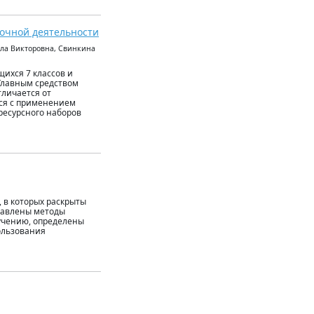
рочной деятельности
ла Викторовна, Свинкина
ихся 7 классов и
 Главным средством
тличается от
тся с применением
ресурсного наборов
, в которых раскрыты
тавлены методы
бучению, определены
ользования