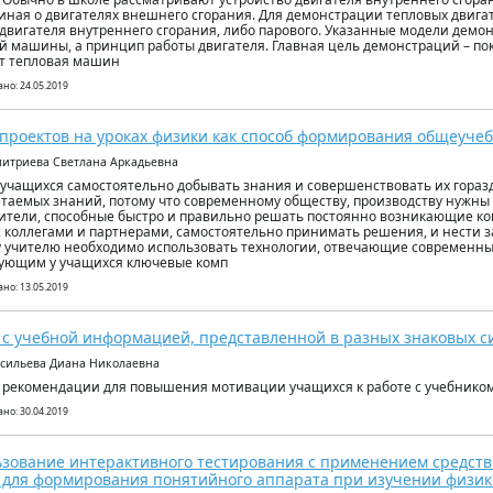
иная о двигателях внешнего сгорания. Для демонстрации тепловых двига
двигателя внутреннего сгорания, либо парового. Указанные модели демо
й машины, а принцип работы двигателя. Главная цель демонстраций – пок
т тепловая машин
но: 24.05.2019
проектов на уроках физики как способ формирования общеуче
митриева Светлана Аркадьевна
учащихся самостоятельно добывать знания и совершенствовать их гораз
таемых знаний, потому что современному обществу, производству нужны
ители, способные быстро и правильно решать постоянно возникающие ко
с коллегами и партнерами, самостоятельно принимать решения, и нести з
 учителю необходимо использовать технологии, отвечающие современн
ующим у учащихся ключевые комп
но: 13.05.2019
 с учебной информацией, представленной в разных знаковых с
асильева Диана Николаевна
 рекомендации для повышения мотивации учащихся к работе с учебником
но: 30.04.2019
зование интерактивного тестирования с применением средств 
 для формирования понятийного аппарата при изучении физи