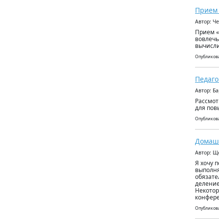
Прием
Автор: Ч
Прием «
вовлечь
вычисли
Опубликова
Педаго
Автор: Б
Рассмот
для пов
Опубликова
Домаш
Автор: Щ
Я хочу 
выполня
обязате
деление
Некотор
конфере
Опубликова