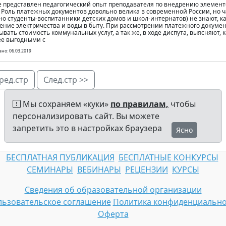
е представлен педагогический опыт преподавателя по внедрению элемент
 Роль платежных документов довольно велика в современной России, но ч
но студенты-воспитанники детских домов и школ-интернатов) не знают, ка
ение электричества и воды в быту. При рассмотрении платежного докумен
ывать стоимость коммунальных услуг, а так же, в ходе диспута, выясняют,
е выгодными с
но: 06.03.2019
ред.стр
След.стр >>
Мы сохраняем «куки»
по правилам,
чтобы
персонализировать сайт. Вы можете
запретить это в настройках браузера
Ясно
БЕСПЛАТНАЯ ПУБЛИКАЦИЯ
БЕСПЛАТНЫЕ КОНКУРСЫ
СЕМИНАРЫ
ВЕБИНАРЫ
РЕЦЕНЗИИ
КУРСЫ
Сведения об образовательной организации
ьзовательское соглашение
Политика конфиденциально
Оферта