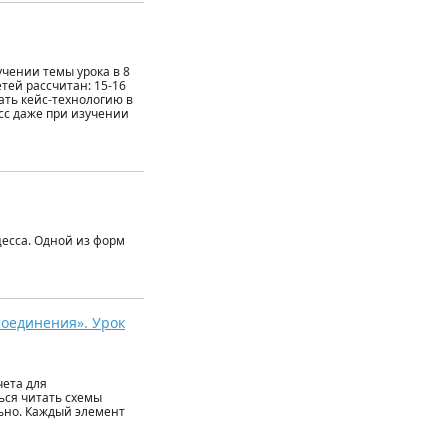
учении темы урока в 8
етей рассчитан: 15-16
ать кейс-технологию в
есс даже при изучении
цесса. Одной из форм
соединения». Урок
чета для
ься читать схемы
льно. Каждый элемент