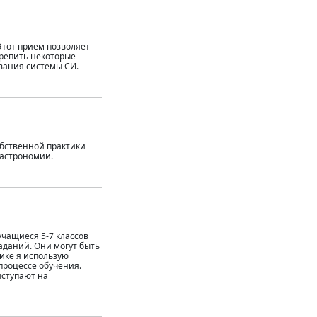
Этот прием позволяет
крепить некоторые
вания системы СИ.
обственной практики
 астрономии.
чащиеся 5-7 классов
аданий. Они могут быть
ике я использую
процессе обучения.
ыступают на