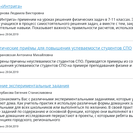
 «Интрига»
ернова Людмила Викторовна
Интрига» применим на уроках решения физических задач в 7-11 классах. 
 учащихся в процесс самостоятельного решения задач, а вместе с тем, за
тельные навыки. Показывает важность правильности расчетов, использо
но: 29.04.2019
гические приёмы для повышения успеваемости студентов СПО
арановская Антонина Михайловна
рены причины неуспеваемости студентов СПО. Приводятся примеры из с
ышения успеваемости студентов СПО на примере преподавания физике и
но: 29.04.2019
ние экспериментальные задания
ербакова Евгения Станиславовна
познакомить Вас с различными экспериментальными заданиями, которые у
ют дома. Как учитель-практик я использую различные формы домашних з
льными для всех школьников или выполняться по желанию. В своей практ
 заданий по содержанию и основной функции, которую они выполняют в 
ые домашние исследования перерастают в проекты, с которыми ребята в
нциях городского, регионального
но: 29.04.2019