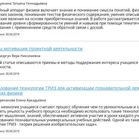
кулкина Татьяна Геннадьевна
ный аппарат физики включает знание и понимание смысла понятий, физ
ких законов, понимание текстов физического содержания, умение описыв
кие явления на основе приобретенных знаний. В работе рассматриваетс
вание уровня сформированности умений и навыков при помощи тематич
вания с применением средств обратной связи с доской.
но: 30.04.2019
 мотивации проектной деятельности
моргун Вера Николаевна
й статье описываются приемы и методы поддержания интереса учащихся 
ности.
но: 30.04.2019
зование технологии ТРИЗ для активизации познавательной де
ках физики
орепанова Елена Аркадьевна
 немногие учащиеся считают процесс обучения чем-то увлекательным и
еть унылость учебного процесса необходимо использовать такие техноло
ет мышления, знаний, обеспечивают активное участие в уроке каждого уче
ванию познавательных универсальных учебных действий. Одной из таки
гия ТРИЗ - теория решения изобретательских задач.
но: 30.04.2019