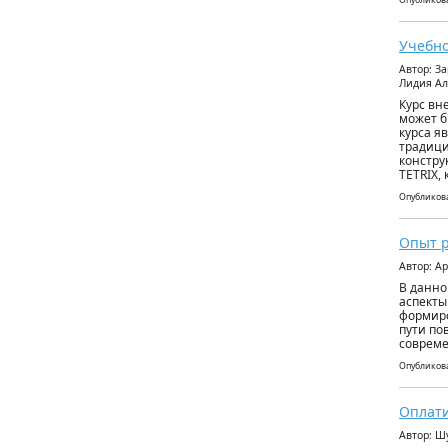
Опубликова
Учебно
Автор: З
Лидия Ал
Курс вн
может б
курса я
традици
констру
TETRIX,
Опубликова
Опыт р
Автор: А
В данно
аспекты
формиро
пути по
совреме
Опубликова
Оплати
Автор: Ш