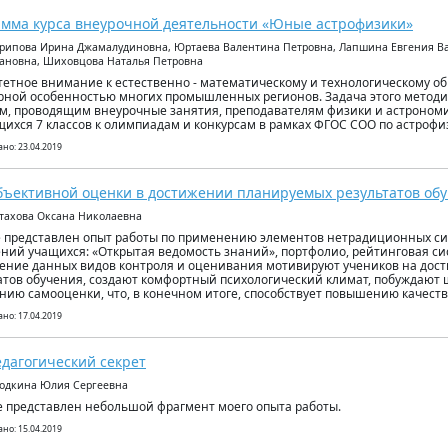
мма курса внеурочной деятельности «Юные астрофизики»
арипова Ирина Джамалудиновна, Юртаева Валентина Петровна, Лапшина Евгения В
ановна, Шиховцова Наталья Петровна
етное внимание к естественно - математическому и технологическому о
рной особенностью многих промышленных регионов. Задача этого методи
м, проводящим внеурочные занятия, преподавателям физики и астрономи
ихся 7 классов к олимпиадам и конкурсам в рамках ФГОС СОО по астрофи
но: 23.04.2019
бъективной оценки в достижении планируемых результатов об
стахова Оксана Николаевна
е представлен опыт работы по применению элементов нетрадиционных с
ний учащихся: «Открытая ведомость знаний», портфолио, рейтинговая си
ние данных видов контроля и оценивания мотивируют учеников на дос
атов обучения, создают комфортный психологический климат, побуждают 
ию самооценки, что, в конечном итоге, способствует повышению качеств
но: 17.04.2019
дагогический секрет
годкина Юлия Сергеевна
е представлен небольшой фрагмент моего опыта работы.
но: 15.04.2019