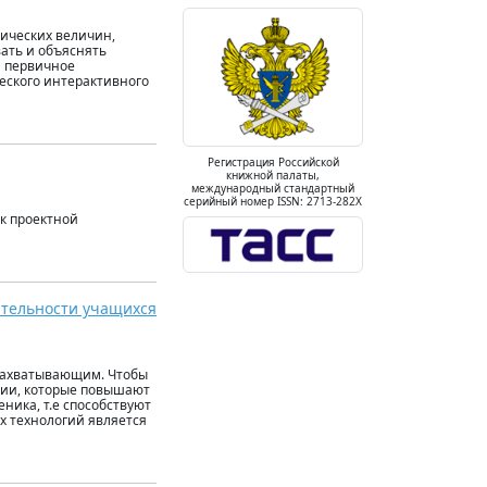
ических величин,
ать и объяснять
я первичное
еского интерактивного
Регистрация Российской
книжной палаты,
международный стандартный
серийный номер ISSN: 2713-282X
к проектной
ятельности учащихся
 захватывающим. Чтобы
гии, которые повышают
ника, т.е способствуют
х технологий является